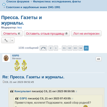
Список форумов
Фалеристика: исследования, факты
Советские и зарубежные знаки 1941-1991
Пресса. Газеты и
журналы.
Модератор:
koz
Ответить
Оставить отзыв продавцу
Лот не интересен
1036 сообщений
1
…
31
32
33
34
35
GSFG
Цитат
Мичман
Re: Пресса. Газеты и журналы.
Сб, 21 окт 2023 09:52:45
С
о
о
Консультант
писал(а) Сб, 21 окт 2023 08:50:58:
↑
б
щ
GSFG
писал(а) Сб, 21 окт 2023 07:43:55:
↑
е
н
Приветствую, коллеги! Подскажите, какой сбор родной?
и