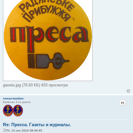
е
gaseta.jpg (79.93 КБ) 833 просмотра
roman-tambov
Цитат
Капитан 2-го ранга
Re: Пресса. Газеты и журналы.
Пт, 13 сен 2024 08:46:45