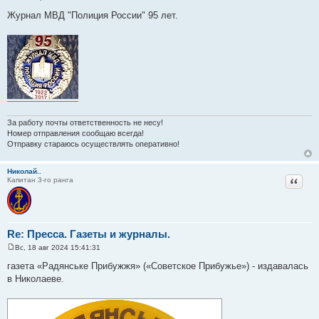
С
о
Журнал МВД "Полиция России" 95 лет.
о
б
щ
е
н
и
е
За работу почты ответственность не несу!
Номер отправления сообщаю всегда!
Отправку стараюсь осуществлять оперативно!
Николай..
Цитат
Капитан 3-го ранга
Re: Пресса. Газеты и журналы.
Вс, 18 авг 2024 15:41:31
С
о
газета «Радянське Прибужжя» («Советское Прибужье») - издавалась
о
в Николаеве.
б
щ
е
н
и