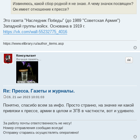
Извиняюсь, какой сбор родной я не знаю. А чему значок посвящен?
Он имеет отношение к прессе?
Это газета "Наследник Победы" (до 1989 "Советская Армия")
Западной группы войск. Основана в 1919 г.
https://vk.com/wall-55232775_4016
https://www.elibrary.ru/author_items.asp
Консультант
Цитат
Вечная память...
Re: Пресса. Газеты и журналы.
Сб, 21 окт 2023 10:01:03
С
о
Понятно, спасибо всем за инфо. Просто странно, на значке ни какой
о
привязки к прессе, армии в целом и ЗГВ в частности, вот и удивило.
б
щ
е
н
За работу почты ответственность не несу!
и
Номер отправления сообщаю всегда!
е
Отправку стараюсь осуществлять оперативно!