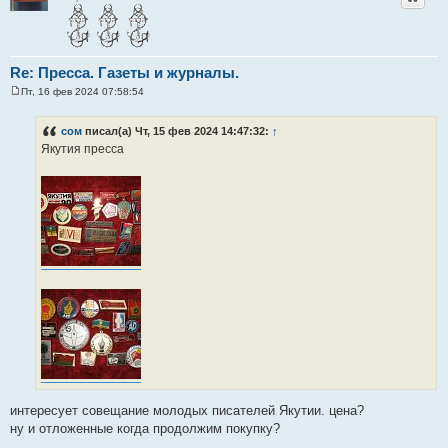
Re: Пресса. Газеты и журналы.
Пт, 16 фев 2024 07:58:54
С
о
о
сом
писал(а) Чт, 15 фев 2024 14:47:32:
↑
б
Якутия пресса
щ
е
н
и
е
интересует совещание молодых писателей Якутии. цена?
ну и отложенные когда продолжим покупку?