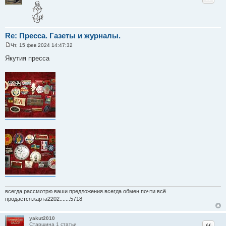
Re: Пресса. Газеты и журналы.
Чт, 15 фев 2024 14:47:32
С
о
Якутия пресса
о
б
щ
е
н
и
е
всегда рассмотрю ваши предложения.всегда обмен.почти всё
продаётся.карта2202.......5718
yakut2010
Цитат
Старшина 1 статьи