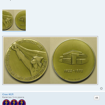
Стас КСЛ
Цитат
Капитан 1-го ранга