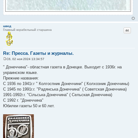
швед
Цитат
Главный корабельный старшина
Re: Пресса. Газеты и журналы.
Сб, 02 ноя 2024 13:34:57
С
о
" Донеччина"- областная газета в Донецке. Выходит с 1936г. на
о
украинском языке.
б
щ
Прежние названия:
е
С 1936 по 1941г.г " Колгоспник Донеччини" ( Колхозник Донеччины)
н
и
С 1945 по 1991г.г. "Радянська Донеччина" ( Советская Донеччина)
е
1991-1992г.г. "Сiльська Донеччина" ( Сельская Донеччина)
С 1992 г. "Донеччина"
Юбилеи газеты 50 и 60 лет.