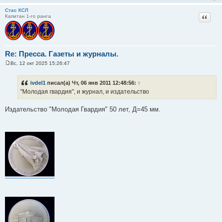
Стас КСЛ
Цитат
Капитан 1-го ранга
Re: Пресса. Газеты и журналы.
Вс, 12 окт 2025 15:26:47
С
о
о
ivdel1
писал(а) Чт, 06 янв 2011 12:48:56:
↑
б
"Молодая гвардия", и журнал, и издательство
щ
е
н
Издательство "Молодая Гвардия" 50 лет, Д=45 мм.
и
е