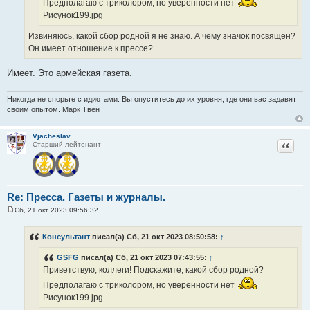
е
Предполагаю с триколором, но уверенности нет
Рисунок199.jpg
Извиняюсь, какой сбор родной я не знаю. А чему значок посвящен?
Он имеет отношение к прессе?
Имеет. Это армейская газета.
Никогда не спорьте с идиотами. Вы опуститесь до их уровня, где они вас задавят
своим опытом. Марк Твен
Vjacheslav
Цитат
Старший лейтенант
Re: Пресса. Газеты и журналы.
Сб, 21 окт 2023 09:56:32
С
о
о
Консультант
писал(а) Сб, 21 окт 2023 08:50:58:
↑
б
щ
GSFG
писал(а) Сб, 21 окт 2023 07:43:55:
↑
е
н
Приветствую, коллеги! Подскажите, какой сбор родной?
и
е
Предполагаю с триколором, но уверенности нет
Рисунок199.jpg