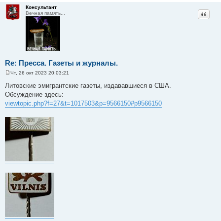
Консультант
Цитат
Вечная память...
Re: Пресса. Газеты и журналы.
Чт, 26 окт 2023 20:03:21
С
о
Литовские эмигрантские газеты, издававшиеся в США.
о
Обсуждение здесь:
б
щ
viewtopic.php?f=27&t=1017503&p=9566150#p9566150
е
н
и
е