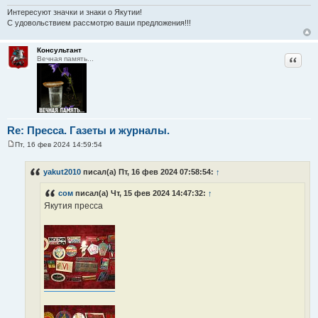
Интересуют значки и знаки о Якутии!
С удовольствием рассмотрю ваши предложения!!!
Консультант
Цитат
Вечная память...
Re: Пресса. Газеты и журналы.
Пт, 16 фев 2024 14:59:54
С
о
о
yakut2010
писал(а) Пт, 16 фев 2024 07:58:54:
↑
б
щ
сом
писал(а) Чт, 15 фев 2024 14:47:32:
↑
е
н
Якутия пресса
и
е