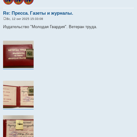
Re: Пресса. Газеты и журналы.
Вс, 12 окт 2025 15:33:08
С
о
Издательство "Молодая Гвардия". Ветеран труда.
о
б
щ
е
н
и
е