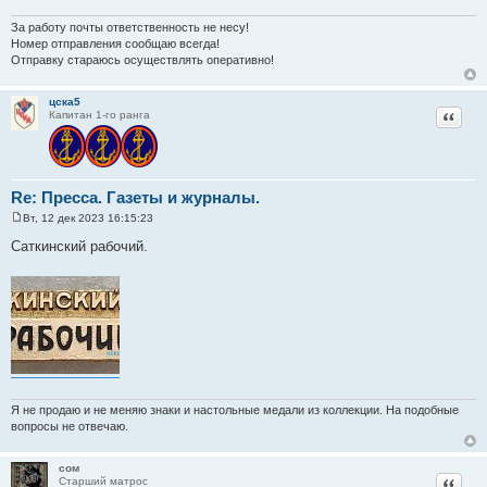
За работу почты ответственность не несу!
Номер отправления сообщаю всегда!
Отправку стараюсь осуществлять оперативно!
цска5
Цитат
Капитан 1-го ранга
Re: Пресса. Газеты и журналы.
Вт, 12 дек 2023 16:15:23
С
о
Саткинский рабочий.
о
б
щ
е
н
и
е
Я не продаю и не меняю знаки и настольные медали из коллекции. На подобные
вопросы не отвечаю.
сом
Цитат
Старший матрос