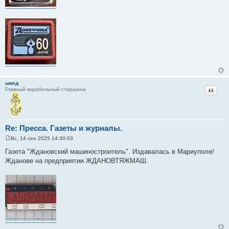
швед
Цитат
Главный корабельный старшина
Re: Пресса. Газеты и журналы.
Вс, 14 сен 2025 14:30:03
С
о
Газета "Ждановский машиностроитель". Издавалась в Мариуполе/
о
Жданове на предприятии ЖДАНОВТЯЖМАШ.
б
щ
е
н
и
е