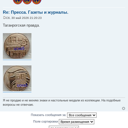
Re: Пресса. Газеты и журналы.
Сб, 30 май 2026 21:20:23
С
о
Таганрогская правда.
о
б
щ
е
н
и
е
Я не продаю и не меняю знаки и настольные медали из коллекции. На подобные
вопросы не отвечаю.
Показать сообщения за:
Поле сортировки