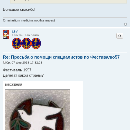
е
н
Большое спасибо!
и
е
Omni artium medicina nobilissima est
LSV
Цитат
Капитан 1-го ранга
Re: Просьба о помощи специалистов по Фестивалю57
Ср, 07 фев 2018 17:32:23
С
о
Фестиваль 1957.
о
Делегат какой страны?
б
щ
е
ВЛОЖЕНИЯ
н
и
е