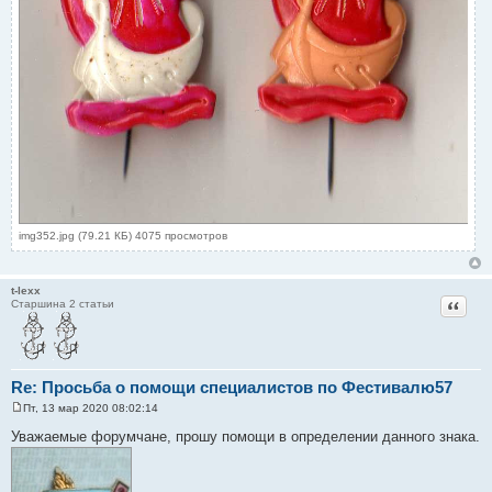
img352.jpg (79.21 КБ) 4075 просмотров
t-lexx
Цитат
Старшина 2 статьи
Re: Просьба о помощи специалистов по Фестивалю57
Пт, 13 мар 2020 08:02:14
С
о
Уважаемые форумчане, прошу помощи в определении данного знака.
о
б
щ
е