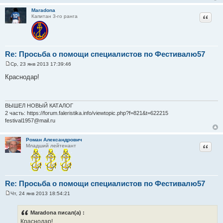
Maradona
Цитат
Капитан 3-го ранга
Re: Просьба о помощи специалистов по Фестивалю57
Ср, 23 янв 2013 17:39:46
С
о
Краснодар!
о
б
щ
е
н
ВЫШЕЛ НОВЫЙ КАТАЛОГ
и
2 часть: https://forum.faleristika.info/viewtopic.php?f=821&t=622215
е
festival1957@mail.ru
Роман Александрович
Цитат
Младший лейтенант
Re: Просьба о помощи специалистов по Фестивалю57
Чт, 24 янв 2013 18:54:21
С
о
о
Maradona писал(а) :
б
Краснодар!
щ