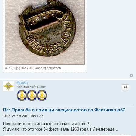
4162.2.jpg (62.7 КБ) 4465 просмотров
FELIKS
Цитат
Капитан-лейтенант
Re: Просьба о помощи специалистов по Фестивалю57
Сб, 25 авг 2018 18:01:32
С
о
Подскажите относится к фестивалю и ли нет?...
о
Я думаю что это уже 3й фестиваль 1960 года в Ленинграде...
б
щ