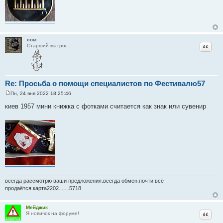
сом
Цитат
Старший матрос
Re: Просьба о помощи специалистов по Фестивалю57
Пн, 24 янв 2022 18:25:46
С
о
киев 1957 мини книжка с фотками считается как знак или сувенир
о
б
щ
е
н
и
е
всегда рассмотрю ваши предложения.всегда обмен.почти всё
продаётся.карта2202.......5718
Мейджик
Цитат
Я новичок на форуме!