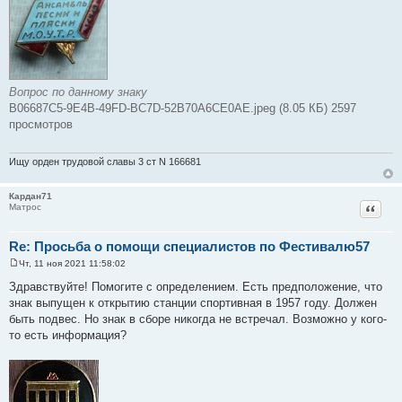
н
и
е
Вопрос по данному знаку
B06687C5-9E4B-49FD-BC7D-52B70A6CE0AE.jpeg (8.05 КБ) 2597
просмотров
Ищу орден трудовой славы 3 ст N 166681
Кардан71
Цитат
Матрос
Re: Просьба о помощи специалистов по Фестивалю57
Чт, 11 ноя 2021 11:58:02
С
о
Здравствуйте! Помогите с определением. Есть предположение, что
о
знак выпущен к открытию станции спортивная в 1957 году. Должен
б
щ
быть подвес. Но знак в сборе никогда не встречал. Возможно у кого-
е
то есть информация?
н
и
е