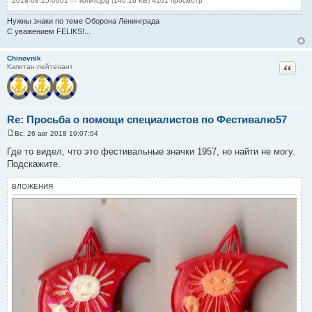
2018-08-25-0001 — копия.jpg (140.16 КБ) 4101 просмотр
Нужны знаки по теме Оборона Ленинграда
С уважением FELIKS!...
Chinovnik
Цитат
Капитан-лейтенант
Re: Просьба о помощи специалистов по Фестивалю57
Вс, 26 авг 2018 19:07:04
С
о
Где то видел, что это фестивальные значки 1957, но найти не могу.
о
Подскажите.
б
щ
е
ВЛОЖЕНИЯ
н
и
е