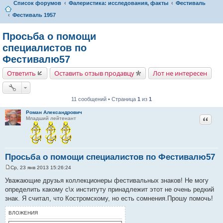
Список форумов
Фалеристика: исследования, факты
Фестиваль
Фестиваль 1957
Просьба о помощи
специалистов по
Фестивалю57
Ответить
Оставить отзыв продавцу
Лот не интересен
11 сообщений • Страница
1
из
1
Роман Александрович
Цитат
Младший лейтенант
Просьба о помощи специалистов по Фестивалю57
Ср, 23 янв 2013 15:26:24
С
о
Уважающие друзья коллекционеры фестивальных знаков! Не могу
о
определить какому с\х институту принадлежит этот не очень редкий
б
щ
знак. Я считал, что Костромскому, но есть сомнения.Прошу помочь!
е
н
ВЛОЖЕНИЯ
и
е