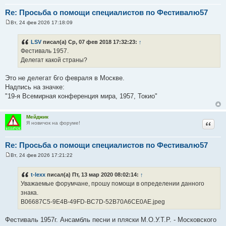
Re: Просьба о помощи специалистов по Фестивалю57
Вт, 24 фев 2026 17:18:09
С
о
о
LSV
писал(а) Ср, 07 фев 2018 17:32:23:
↑
б
Фестиваль 1957.
щ
е
Делегат какой страны?
н
и
е
Это не делегат 6го февраля в Москве.
Надпись на значке:
"19-я Всемирная конференция мира, 1957, Токио"
Мейджик
Цитат
Я новичок на форуме!
Re: Просьба о помощи специалистов по Фестивалю57
Вт, 24 фев 2026 17:21:22
С
о
о
t-lexx
писал(а) Пт, 13 мар 2020 08:02:14:
↑
б
Уважаемые форумчане, прошу помощи в определении данного
щ
е
знака.
н
B06687C5-9E4B-49FD-BC7D-52B70A6CE0AE.jpeg
и
е
Фестиваль 1957г. Ансамбль песни и пляски М.О.У.Т.Р. - Московского