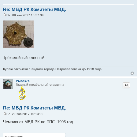
Re: МВД РК.Комитеты МВД.
Пн, 09 янв 2017 13:37:34
С
о
о
б
щ
е
н
и
е
Трёхслойный клеяный.
Куплю открытки с видами города Петропавловска до 1918 года!
Рыбак75
Цитат
Главный корабельный старшина
Re: МВД РК.Комитеты МВД.
Вс, 29 янв 2017 10:13:02
С
о
Чемпионат МВД РК по ППС. 1996 год.
о
б
щ
е