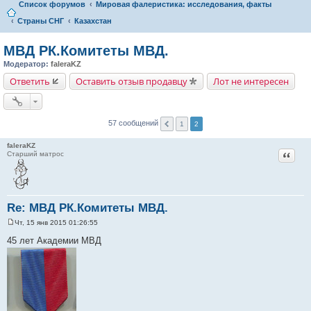
Список форумов
Мировая фалеристика: исследования, факты
Страны СНГ
Казахстан
МВД РК.Комитеты МВД.
Модератор:
faleraKZ
Ответить
Оставить отзыв продавцу
Лот не интересен
57 сообщений
1
2
faleraKZ
Цитат
Старший матрос
Re: МВД РК.Комитеты МВД.
Чт, 15 янв 2015 01:26:55
С
о
45 лет Академии МВД
о
б
щ
е
н
и
е