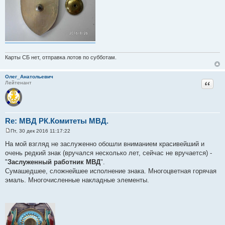
Карты СБ нет, отправка лотов по субботам.
Олег_Анатольевич
Цитат
Лейтенант
Re: МВД РК.Комитеты МВД.
Пт, 30 дек 2016 11:17:22
С
о
На мой взгляд не заслуженно обошли вниманием красивейший и
о
очень редкий знак (вручался несколько лет, сейчас не вручается) -
б
щ
"
Заслуженный работник МВД
".
е
Сумашедшее, сложнейшее исполнение знака. Многоцветная горячая
н
и
эмаль. Многочисленные накладные элементы.
е