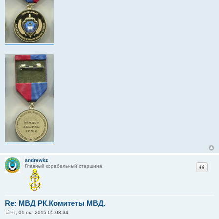
andrewkz
Цитат
Главный корабельный старшина
Re: МВД РК.Комитеты МВД.
Чт, 01 окт 2015 05:03:34
С