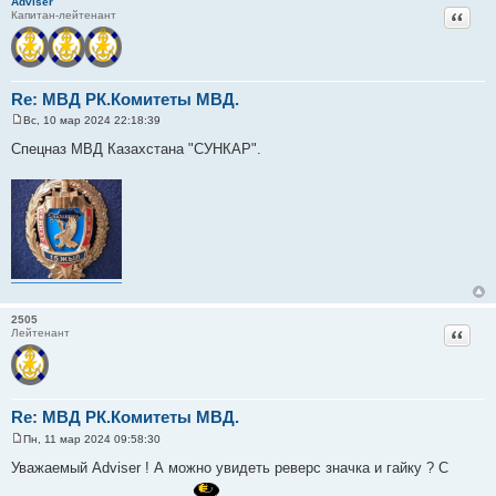
Adviser
Цитат
Капитан-лейтенант
Re: МВД РК.Комитеты МВД.
Вс, 10 мар 2024 22:18:39
С
о
Спецназ МВД Казахстана "СУНКАР".
о
б
щ
е
н
и
е
2505
Цитат
Лейтенант
Re: МВД РК.Комитеты МВД.
Пн, 11 мар 2024 09:58:30
С
о
Уважаемый Adviser ! А можно увидеть реверс значка и гайку ? С
о
б