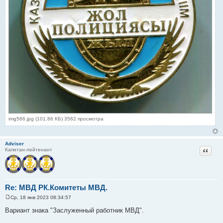
img566.jpg (101.86 КБ) 3562 просмотра
Adviser
Цитат
Капитан-лейтенант
Re: МВД РК.Комитеты МВД.
Ср, 18 янв 2023 08:34:57
С
о
Вариант знака "Заслуженный работник МВД".
о
б