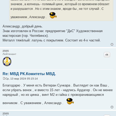
н
значков , а копнешь - голимый цинк , который со временем облазит
и
е
и разрушается . Но с этим знаком , вроде бы , не тот случай . С
уважением , Александр .
Александр, добрый день.
Знак изготовлен в России: предприятие "ДкС" Художественная
мастерская (гор. Челябинск).
Металл тяжёлый: латунь с покрытием. Состоит из 4-х частей.
2505
Цитат
Лейтенант
Re: МВД РК.Комитеты МВД.
Ср, 13 мар 2024 05:15:14
С
о
Благодарю . У меня есть Ветеран Сункара . Выглядит он как Ваш ,
о
если убрать венок , и вместо 15 лет - надпись Ардагер . Он не менее
б
щ
нарядный , но из цинка , винт М2 и гайка с проворачивающимся
е
н
венчиком . С уважением , Александр .
и
е
2505