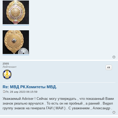
щ
е
н
и
е
2505
Цитат
Лейтенант
Re: МВД РК.Комитеты МВД.
Пт, 28 апр 2023 06:15:59
С
о
Уважаемый Adviser ! Сейчас могу утверждать , что показанный Вами
о
значок реально вручался . То есть он не пробный , а ранний . Видел
б
щ
группу знаков на генерала ГАИ ( МАИ ) . С уважением , Александр .
е
н
и