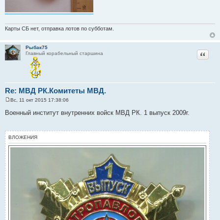
Карты СБ нет, отправка лотов по субботам.
Рыбак75
Цитат
Главный корабельный старшина
Re: МВД РК.Комитеты МВД.
Вс, 11 окт 2015 17:38:06
С
о
Военный институт внутренних войск МВД РК. 1 выпуск 2009г.
о
б
щ
е
ВЛОЖЕНИЯ
н
и
е