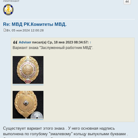
Цитат
Лейтенант
Re: МВД РК.Комитеты МВД.
Вт, 05 ноя 2024 12:00:28
С
о
о
Adviser
писал(а) Ср, 18 янв 2023 08:34:57:
↑
б
Вариант знака "Заслуженный работник МВД".
щ
е
н
и
е
Существует вариант этого знака . У него основная надпись
выполнена по голубому ''эмалевому'' кольцу выпуклыми буквами .