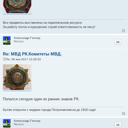
Все предметы выставлены на параллельном ресурсе.
За работу почты и курьерских служб ответственность не несу!
Александр Гончар
Цитат
Матрос
Re: МВД РК.Комитеты МВД.
Пн, 09 янв 2017 13:28:53
С
о
о
б
щ
е
н
и
е
Попался сегодня один из ранних знаков РК.
Куплю открытки с видами города Петропавловска до 1918 года!
Александр Гончар
Цитат
Матрос