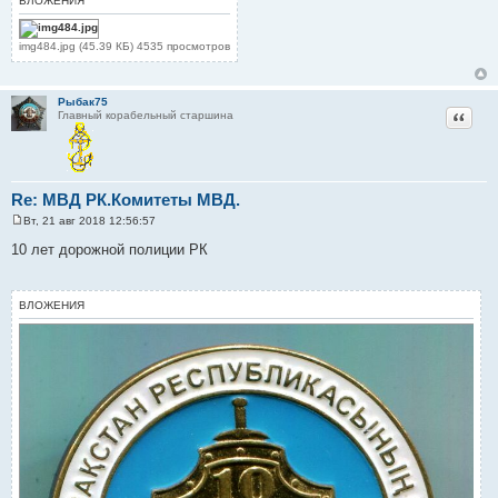
ВЛОЖЕНИЯ
н
и
е
img484.jpg (45.39 КБ) 4535 просмотров
Рыбак75
Цитат
Главный корабельный старшина
Re: МВД РК.Комитеты МВД.
Вт, 21 авг 2018 12:56:57
С
о
10 лет дорожной полиции РК
о
б
щ
е
ВЛОЖЕНИЯ
н
и
е