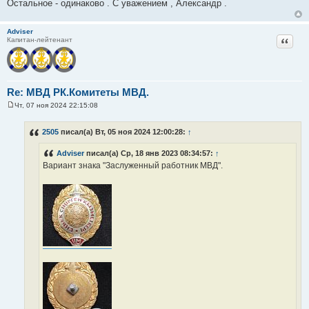
Остальное - одинаково . С уважением , Александр .
Adviser
Цитат
Капитан-лейтенант
Re: МВД РК.Комитеты МВД.
Чт, 07 ноя 2024 22:15:08
С
о
о
2505
писал(а) Вт, 05 ноя 2024 12:00:28:
↑
б
щ
Adviser
писал(а) Ср, 18 янв 2023 08:34:57:
↑
е
н
Вариант знака "Заслуженный работник МВД".
и
е