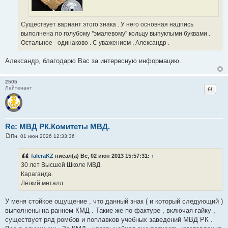
Существует вариант этого знака . У него основная надпись
выполнена по голубому ''эмалевому'' кольцу выпуклыми буквами .
Остальное - одинаково . С уважением , Александр .
Александр, благодарю Вас за интересную информацию.
2505
Цитат
Лейтенант
Re: МВД РК.Комитеты МВД.
Пн, 01 июн 2026 12:33:36
С
о
о
faleraKZ
писал(а) Вс, 02 июн 2013 15:57:31:
↑
б
30 лет Высшей Школе МВД.
щ
е
Караганда.
н
Лёгкий металл.
и
е
У меня стойкое ощущение , что данный знак ( и который следующий )
выполнены на раннем КМД . Такие же по фактуре , включая гайку ,
существует ряд ромбов и поплавков учебных заведений МВД РК .