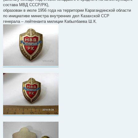
е
состава МВД СССР/РК),
н
и
образован в июле 1956 года на территории Карагандинской области
е
по инициативе министра внутренних дел Казахской ССР
генерала – лейтенанта милиции Кабылбаева Ш.К.