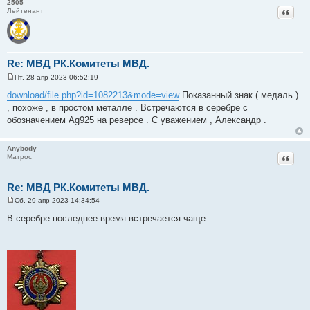
2505
е
Цитат
Лейтенант
Re: МВД РК.Комитеты МВД.
Пт, 28 апр 2023 06:52:19
С
о
download/file.php?id=1082213&mode=view
Показанный знак ( медаль )
о
, похоже , в простом металле . Встречаются в серебре с
б
щ
обозначением Ag925 на реверсе . С уважением , Александр .
е
н
и
Anybody
е
Цитат
Матрос
Re: МВД РК.Комитеты МВД.
Сб, 29 апр 2023 14:34:54
С
о
В серебре последнее время встречается чаще.
о
б
щ
е
н
и
е