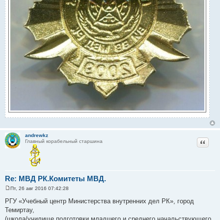
andrewkz
Цитат
Главный корабельный старшина
Re: МВД РК.Комитеты МВД.
Пт, 26 авг 2016 07:42:28
С
о
РГУ «Учебный центр Министерства внутренних дел РК», город
о
Темиртау,
б
щ
(школа/училище подготовки младшего и среднего начальствующего