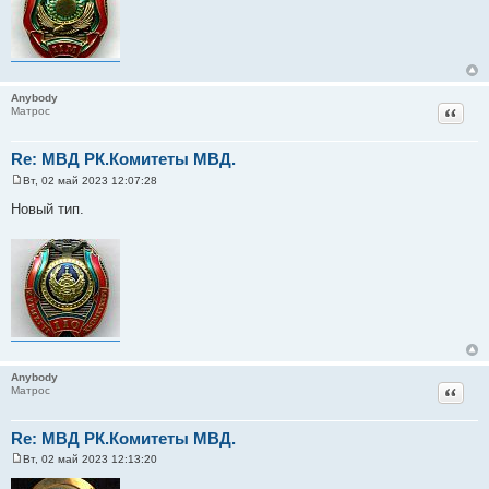
щ
е
н
и
е
Anybody
Цитат
Матрос
Re: МВД РК.Комитеты МВД.
Вт, 02 май 2023 12:07:28
С
о
Новый тип.
о
б
щ
е
н
и
е
Anybody
Цитат
Матрос
Re: МВД РК.Комитеты МВД.
Вт, 02 май 2023 12:13:20
С
о