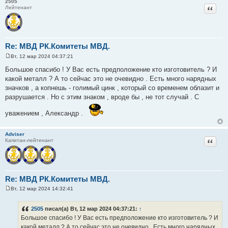
2505
Цитат
Лейтенант
Re: МВД РК.Комитеты МВД.
Вт, 12 мар 2024 04:37:21
С
о
Большое спасибо ! У Вас есть предположение кто изготовитель ? И
о
какой металл ? А то сейчас это не очевидно . Есть много нарядных
б
щ
значков , а копнешь - голимый цинк , который со временем облазит и
е
разрушается . Но с этим знаком , вроде бы , не тот случай . С
н
и
е
уважением , Александр .
Adviser
Цитат
Капитан-лейтенант
Re: МВД РК.Комитеты МВД.
Вт, 12 мар 2024 14:32:41
С
о
о
2505
писал(а) Вт, 12 мар 2024 04:37:21:
↑
б
Большое спасибо ! У Вас есть предположение кто изготовитель ? И
щ
е
какой металл ? А то сейчас это не очевидно . Есть много нарядных