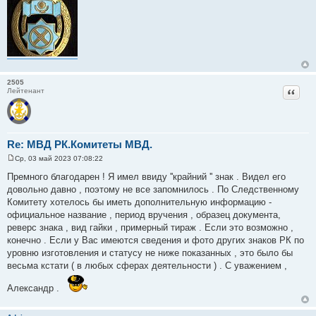
о
б
щ
е
н
и
е
2505
Цитат
Лейтенант
Re: МВД РК.Комитеты МВД.
Ср, 03 май 2023 07:08:22
С
о
Премного благодарен ! Я имел ввиду ''крайний '' знак . Видел его
о
довольно давно , поэтому не все запомнилось . По Следственному
б
щ
Комитету хотелось бы иметь дополнительную информацию -
е
официальное название , период вручения , образец документа,
н
и
реверс знака , вид гайки , примерный тираж . Если это возможно ,
е
конечно . Если у Вас имеются сведения и фото других знаков РК по
уровню изготовления и статусу не ниже показанных , это было бы
весьма кстати ( в любых сферах деятельности ) . С уважением ,
Александр .