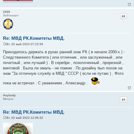
2505
Цитат
Лейтенант
Re: МВД РК.Комитеты МВД.
Вт, 02 май 2023 07:23:59
С
о
Приходилось держать в руках ранний знак РК ( в начале 2000-х ) -
о
Следственного Комитета ( или отличник , или заслуженный , или
б
щ
почетный , или лучший ) . В серебре , позолоченный , прорезной ,
е
винтовой . Была ли эмаль - не помню . По дизайну был похож на
н
и
знак ''За отличную службу в МВД '' СССР ( если не путаю ) . Фото
е
пока не встречал . С уважением , Александр .
Anybody
Цитат
Матрос
Re: МВД РК.Комитеты МВД.
Вт, 02 май 2023 12:06:32
С
о
о
б