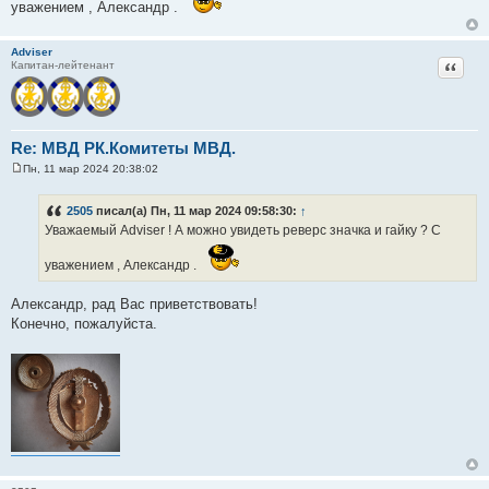
уважением , Александр .
щ
е
н
и
Adviser
е
Цитат
Капитан-лейтенант
Re: МВД РК.Комитеты МВД.
Пн, 11 мар 2024 20:38:02
С
о
о
2505
писал(а) Пн, 11 мар 2024 09:58:30:
↑
б
Уважаемый Adviser ! А можно увидеть реверс значка и гайку ? С
щ
е
н
уважением , Александр .
и
е
Александр, рад Вас приветствовать!
Конечно, пожалуйста.