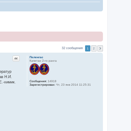
32 сообщения
1
2
Цитата
Пеленгас
Капитан 2-го ранга
ератур
ав Н.И.
Сообщения:
14918
Е.-химик.
Зарегистрирован:
Чт, 23 янв 2014 11:25:31