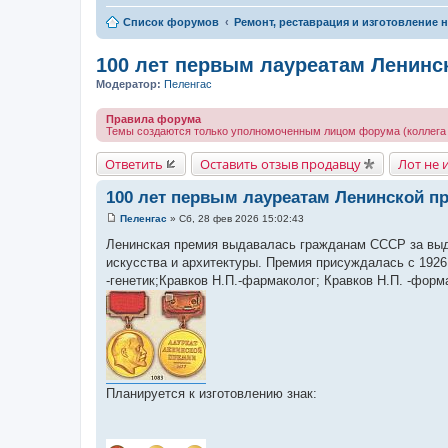
Список форумов
Ремонт, реставрация и изготовление н
100 лет первым лауреатам Ленинс
Модератор:
Пеленгас
Правила форума
Темы создаются только уполномоченным лицом форума (коллега 
Ответить
Оставить отзыв продавцу
Лот не 
100 лет первым лауреатам Ленинской п
Пеленгас
»
Сб, 28 фев 2026 15:02:43
С
о
Ленинская премия выдавалась гражданам СССР за выда
о
искусства и архитектуры. Премия присуждалась с 1926 
б
щ
-генетик;Кравков Н.П.-фармаколог; Кравков Н.П. -форм
е
н
и
е
Планируется к изготовлению знак: