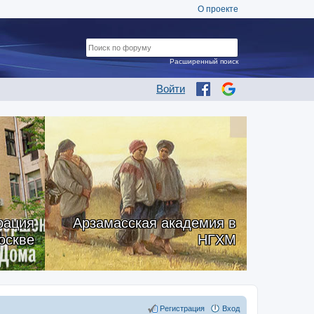
О проекте
Расширенный поиск
Войти
рация
Арзамасская академия в
оскве
НГХМ
Регистрация
Вход