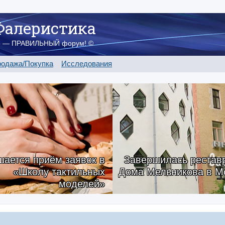
Фалеристика
о — ПРАВИЛЬНЫЙ форум! ©
одажа/Покупка
Исследования
ается приём заявок в
Завершилась рестав
«Школу тактильных
Дома Мельникова в М
моделей»