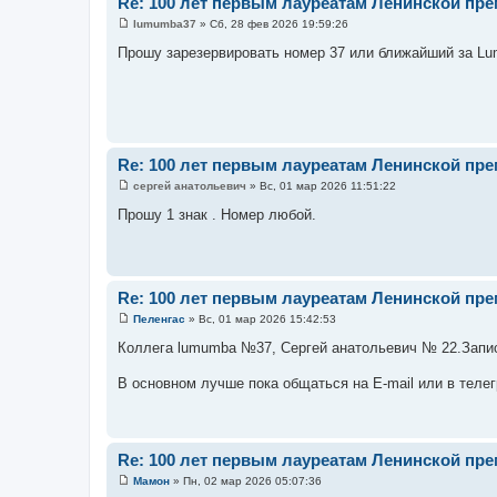
Re: 100 лет первым лауреатам Ленинской пр
lumumba37
»
Сб, 28 фев 2026 19:59:26
С
о
Прошу зарезервировать номер 37 или ближайший за L
о
б
щ
е
н
и
е
Re: 100 лет первым лауреатам Ленинской пр
сергей анатольевич
»
Вс, 01 мар 2026 11:51:22
С
о
Прошу 1 знак . Номер любой.
о
б
щ
е
н
и
Re: 100 лет первым лауреатам Ленинской пр
е
Пеленгас
»
Вс, 01 мар 2026 15:42:53
С
о
Коллега lumumba №37, Сергей анатольевич № 22.Запи
о
б
В основном лучше пока общаться на E-mail или в теле
щ
е
н
и
е
Re: 100 лет первым лауреатам Ленинской пр
Мамон
»
Пн, 02 мар 2026 05:07:36
С