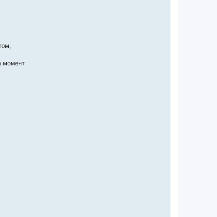
том,
а момент