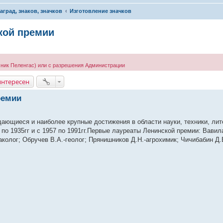
аград, знаков, значков
Изготовление значков
кой премии
ник Пеленгас) или с разрешения Администрации
интересен
ремии
ющиеся и наиболее крупные достижения в области науки, техники, лит
по 1935гг и с 1957 по 1991гг.Первые лауреаты Ленинской премии: Вавил
аколог; Обручев В.А.-геолог; Прянишников Д.Н.-агрохимик; Чичибабин Д.