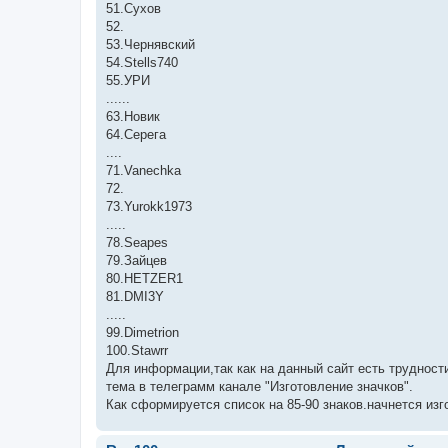
51.Сухов
52.
53.Чернявский
54.Stells740
55.УРИ
......
63.Новик
64.Серега
....
71.Vanechka
72.
73.Yurokk1973
.....
78.Seapes
79.Зайцев
80.HETZER1
81.DMI3Y
.....
99.Dimetrion
100.Stawrr
Для информации,так как на данный сайт есть трудности
тема в телеграмм канале "Изготовление значков".
Как сформируется список на 85-90 знаков.начнется изг