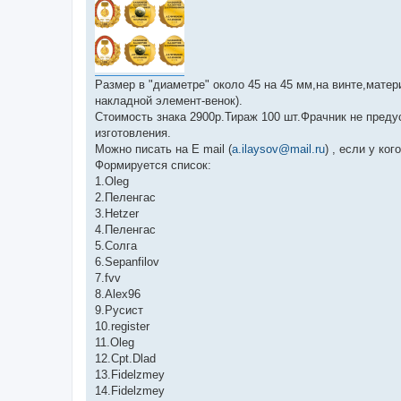
Размер в "диаметре" около 45 на 45 мм,на винте,матер
накладной элемент-венок).
Стоимость знака 2900р.Тираж 100 шт.Фрачник не преду
изготовления.
Можно писать на E mail (
a.ilaysov@mail.ru
) , если у ко
Формируется список:
1.Oleg
2.Пеленгас
3.Hetzer
4.Пеленгас
5.Солга
6.Sepanfilov
7.fvv
8.Alex96
9.Русист
10.register
11.Oleg
12.Cpt.Dlad
13.Fidelzmey
14.Fidelzmey