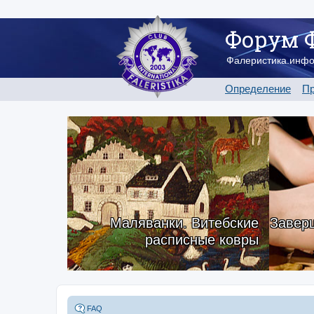
Форум 
Фалеристика.инф
Определение
Пр
Маляванки. Витебские
Заверш
расписные ковры
FAQ