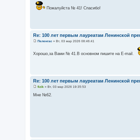
о
о
Пожалуйста № 41! Спасибо!
б
щ
е
н
и
е
Re: 100 лет первым лауреатам Ленинской пр
Пеленгас
»
Вт, 03 мар 2026 08:46:41
С
о
о
Хорошо,за Вами № 41.В основном пишите на E-mail.
б
щ
е
н
и
е
Re: 100 лет первым лауреатам Ленинской пр
fizik
»
Вт, 03 мар 2026 19:35:53
С
о
Мне №62.
о
б
щ
е
н
и
е