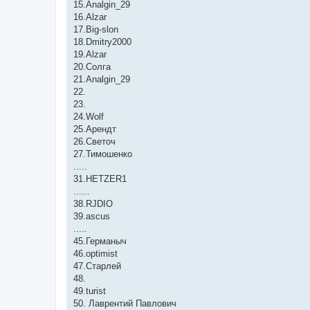
15.Analgin_29
16.Alzar
17.Big-slon
18.Dmitry2000
19.Alzar
20.Солга
21.Analgin_29
22.
23.
24.Wolf
25.Арендт
26.Светоч
27.Тимошенко
.....
31.HETZER1
......
38.RJDIO
39.ascus
.....
45.Германыч
46.optimist
47.Старлей
48.
49.turist
50. Лаврентий Павлович