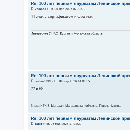
Re: 100 лет первым лауреатам Ленинской пр
vemoss
»
Пт, 06 мар 2026 07:21:30
С
о
44 знак с сертификатом и фрачник
о
б
щ
е
н
Интересует ЯНАО, Курган и Курганская область.
и
е
Re: 100 лет первым лауреатам Ленинской пр
ruslan3399
»
Пт, 06 мар 2026 14:06:55
С
о
22 и 68
о
б
щ
е
н
Знаки ИТК-6, Магадан, Магаданская область, Певек, Чукотка
и
е
Re: 100 лет первым лауреатам Ленинской пр
zarez
»
Пт, 06 мар 2026 17:38:39
С
о