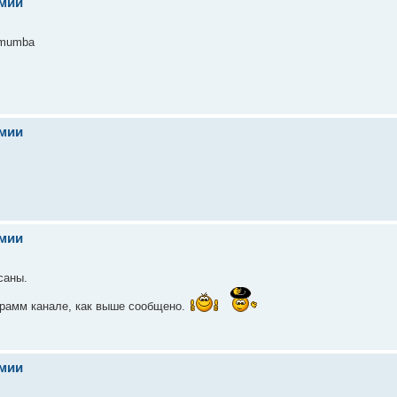
емии
umumba
емии
емии
саны.
грамм канале, как выше сообщено.
емии