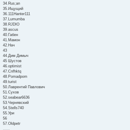
34.Rus;an
35.Ищущий
36.111Hanter111
37.Lumumba
38.RJDIO
39.ascus
40.Габен
41.Мамон
42.Нач
43
44.Дим Димыч
45 Шустов
46.optimist
47.Cnfhktq
48.Pomadpom
49.turist
50.Лаврентий Павлович
51.Сухов
52.seabear6636
53.Чернявский
54.Stells740
55.Ури
56
57.Oldpetr
......