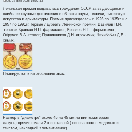
Сб, 28 фев 2026 15:02:43
С
о
Ленинская премия выдавалась гражданам СССР за выдающиеся и
о
наиболее крупные достижения в области науки, техники, литератур
б
щ
искусства и архитектуры. Премия присуждалась с 1926 по 1935гг и с
е
1957 по 1991гг.Первые лауреаты Ленинской премии: Вавилав Н.И.
н
и
-генетик;Кравков Н.П.-фармаколог; Кравков Н.П. -формаколог;
е
Обручев В.А.-геолог; Прянишников Д.Н.-агрохимик; Чичибабин Д.Е.-
химик.
Планируется к изготовлению знак:
Размер в "диаметре" около 45 на 45 мм,на винте,материал
латунь,горячие эмали 2-х составной ( основа-овал с медалью и
текстом, накладной элемент-венок).