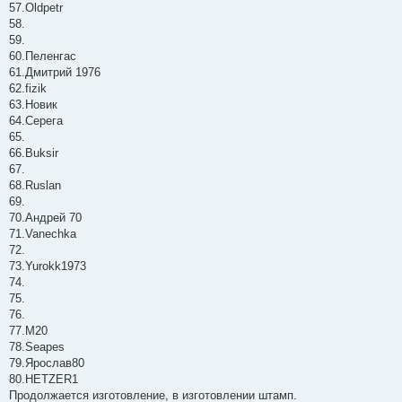
57.Oldpetr
58.
59.
60.Пеленгас
61.Дмитрий 1976
62.fizik
63.Новик
64.Серега
65.
66.Buksir
67.
68.Ruslan
69.
70.Андрей 70
71.Vanechka
72.
73.Yurokk1973
74.
75.
76.
77.М20
78.Seapes
79.Ярослав80
80.HETZER1
Продолжается изготовление, в изготовлении штамп.