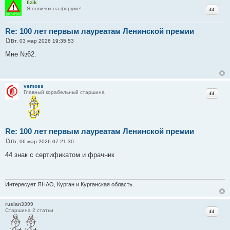
fizik
и
Цитат
Я новичок на форуме!
е
Re: 100 лет первым лауреатам Ленинской премии
Вт, 03 мар 2026 19:35:53
С
о
Мне №62.
о
б
щ
е
н
vemoss
и
Цитат
Главный корабельный старшина
е
Re: 100 лет первым лауреатам Ленинской премии
Пт, 06 мар 2026 07:21:30
С
о
44 знак с сертификатом и фрачник
о
б
щ
е
н
Интересует ЯНАО, Курган и Курганская область.
и
е
ruslan3399
Цитат
Старшина 2 статьи