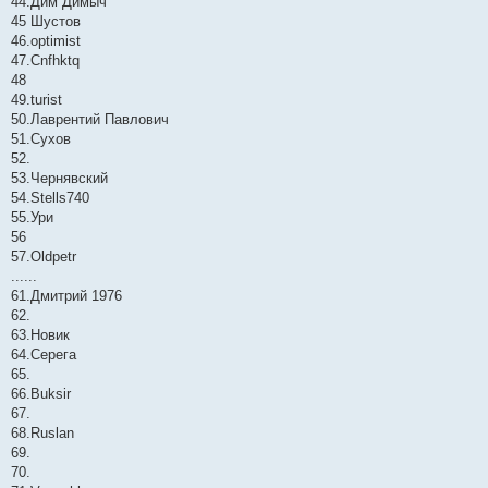
44.Дим Димыч
45 Шустов
46.optimist
47.Cnfhktq
48
49.turist
50.Лаврентий Павлович
51.Сухов
52.
53.Чернявский
54.Stells740
55.Ури
56
57.Oldpetr
......
61.Дмитрий 1976
62.
63.Новик
64.Серега
65.
66.Buksir
67.
68.Ruslan
69.
70.