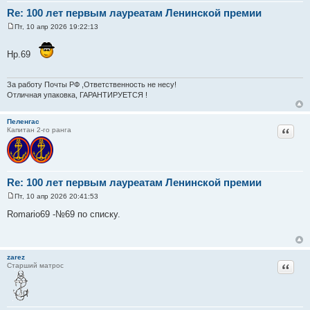
Re: 100 лет первым лауреатам Ленинской премии
Пт, 10 апр 2026 19:22:13
С
о
о
Нр.69
б
щ
е
н
За работу Почты РФ ,Ответственность не несу!
и
Отличная упаковка, ГАРАНТИРУЕТСЯ !
е
Пеленгас
Цитат
Капитан 2-го ранга
Re: 100 лет первым лауреатам Ленинской премии
Пт, 10 апр 2026 20:41:53
С
о
Romario69 -№69 по списку.
о
б
щ
е
н
zarez
и
Цитат
Старший матрос
е