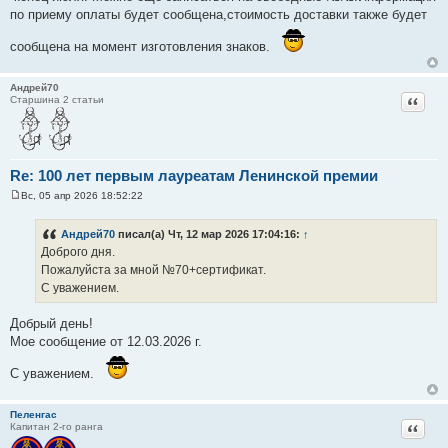
щ
по приему оплаты будет сообщена,стоимость доставки также будет
е
н
сообщена на момент изготовления знаков.
и
е
Андрей70
Цитат
Старшина 2 статьи
Re: 100 лет первым лауреатам Ленинской премии
Вс, 05 апр 2026 18:52:22
С
о
о
Андрей70
писал(а) Чт, 12 мар 2026 17:04:16:
↑
б
Доброго дня.
щ
е
Пожалуйста за мной №70+сертификат.
н
С уважением.
и
е
Добрый день!
Мое сообщение от 12.03.2026 г.
С уважением.
Пеленгас
Цитат
Капитан 2-го ранга