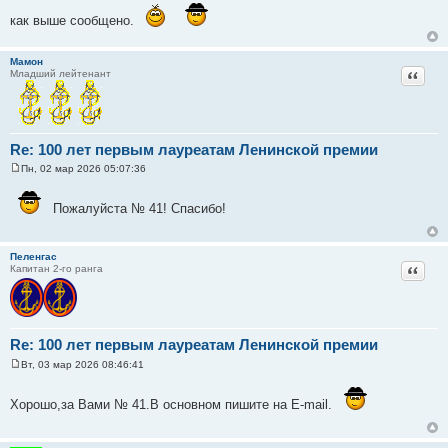
щ
е
как выше сообщено.
н
и
е
Мамон
Цитат
Младший лейтенант
Re: 100 лет первым лауреатам Ленинской премии
Пн, 02 мар 2026 05:07:36
С
о
о
Пожалуйста № 41! Спасибо!
б
щ
е
н
Пеленгас
и
Цитат
Капитан 2-го ранга
е
Re: 100 лет первым лауреатам Ленинской премии
Вт, 03 мар 2026 08:46:41
С
о
о
Хорошо,за Вами № 41.В основном пишите на E-mail.
б
щ
е
н