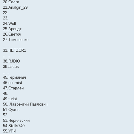
20.Солга
21.Analgin_29
22.
23.
24.Wolf
25.Арендт
26.Светоч
27.Тимошенко
.....
31.HETZER1
......
38.RJDIO
39.ascus
.....
45.Германыч
46.optimist
47.Старлей
48.
49.turist
50. Лаврентий Павлович
51.Сухов
52.
53.Чернявский
54.Stells740
55.УРИ