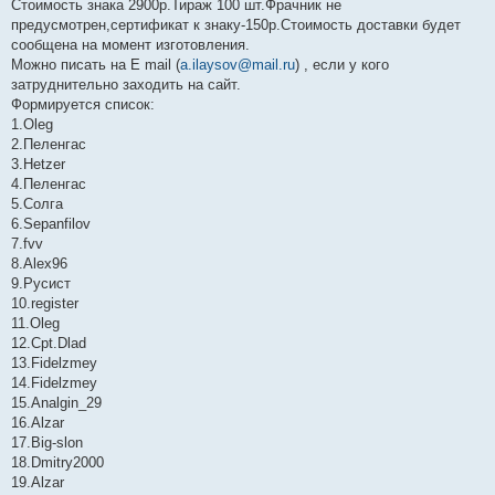
Стоимость знака 2900р.Тираж 100 шт.Фрачник не
предусмотрен,сертификат к знаку-150р.Стоимость доставки будет
сообщена на момент изготовления.
Можно писать на E mail (
a.ilaysov@mail.ru
) , если у кого
затруднительно заходить на сайт.
Формируется список:
1.Oleg
2.Пеленгас
3.Hetzer
4.Пеленгас
5.Солга
6.Sepanfilov
7.fvv
8.Alex96
9.Русист
10.register
11.Oleg
12.Cpt.Dlad
13.Fidelzmey
14.Fidelzmey
15.Analgin_29
16.Alzar
17.Big-slon
18.Dmitry2000
19.Alzar