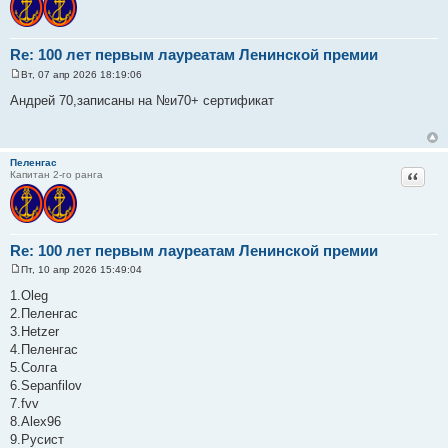
Re: 100 лет первым лауреатам Ленинской премии
Вт, 07 апр 2026 18:19:06
С
о
Андрей 70,записаны на №и70+ сертификат
о
б
щ
е
н
Пеленгас
и
Цитат
Капитан 2-го ранга
е
Re: 100 лет первым лауреатам Ленинской премии
Пт, 10 апр 2026 15:49:04
С
о
1.Oleg
о
2.Пеленгас
б
щ
3.Hetzer
е
4.Пеленгас
н
и
5.Солга
е
6.Sepanfilov
7.fvv
8.Alex96
9.Русист