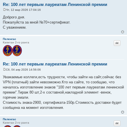
Re: 100 лет первым лауреатам Ленинской премии
Чт, 12 мар 2026 17:04:16
С
о
Доброго дня.
о
Пожалуйста за мной №70+сертификат.
б
щ
С уважением.
е
н
и
Пеленгас
е
Цитат
Капитан 2-го ранга
Re: 100 лет первым лауреатам Ленинской премии
Сб, 04 апр 2026 14:56:06
С
о
Уважаемые коллеги,есть трудности, чтобы зайти на сайт,сейчас без
о
VPN (платный) зайти невозможно.Кто на сайте, то сообщаю, что
б
щ
началось изготовление знаков "100 лет первым лауреатам ленинской
е
премии".Тираж 80 шт,2-х составной,накладной элемент -венок,
н
и
горячие эмали.
е
Стоимость знака-2900, сертификата-150р.Стоимость доставки будет
сообщена на момент изготовления.
Пеленгас
Цитат
Капитан 2-го ранга