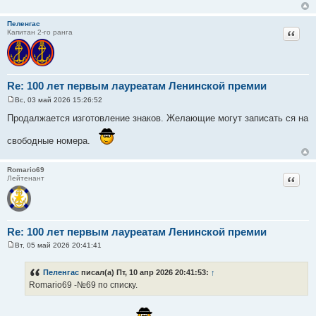
Пеленгас
Цитат
Капитан 2-го ранга
Re: 100 лет первым лауреатам Ленинской премии
Вс, 03 май 2026 15:26:52
С
о
Продалжается изготовление знаков. Желающие могут записать ся на
о
б
свободные номера.
щ
е
н
и
Romario69
е
Цитат
Лейтенант
Re: 100 лет первым лауреатам Ленинской премии
Вт, 05 май 2026 20:41:41
С
о
о
Пеленгас
писал(а) Пт, 10 апр 2026 20:41:53:
↑
б
Romario69 -№69 по списку.
щ
е
н
и