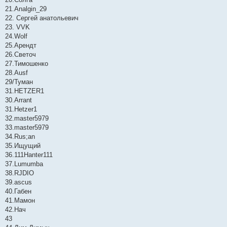
21.Analgin_29
22. Сергей анатольевич
23. VVK
24.Wolf
25.Арендт
26.Светоч
27.Тимошенко
28.Ausf
29/Туман
31.HETZER1
30.Arrant
31.Hetzer1
32.master5979
33.master5979
34.Rus;an
35.Ищущий
36.111Hanter111
37.Lumumba
38.RJDIO
39.ascus
40.Габен
41.Мамон
42.Нач
43