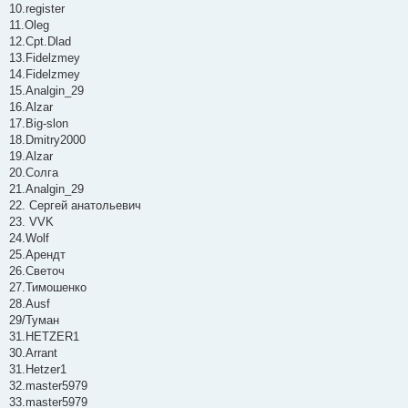
10.register
11.Oleg
12.Cpt.Dlad
13.Fidelzmey
14.Fidelzmey
15.Analgin_29
16.Alzar
17.Big-slon
18.Dmitry2000
19.Alzar
20.Солга
21.Analgin_29
22. Сергей анатольевич
23. VVK
24.Wolf
25.Арендт
26.Светоч
27.Тимошенко
28.Ausf
29/Туман
31.HETZER1
30.Arrant
31.Hetzer1
32.master5979
33.master5979