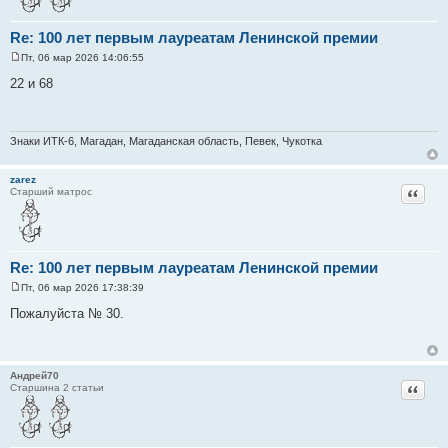
Re: 100 лет первым лауреатам Ленинской премии
Пт, 06 мар 2026 14:06:55
С
о
22 и 68
о
б
щ
е
н
Знаки ИТК-6, Магадан, Магаданская область, Певек, Чукотка
и
е
zarez
Цитат
Старший матрос
Re: 100 лет первым лауреатам Ленинской премии
Пт, 06 мар 2026 17:38:39
С
о
Пожалуйста № 30.
о
б
щ
е
н
Андрей70
и
Цитат
Старшина 2 статьи
е