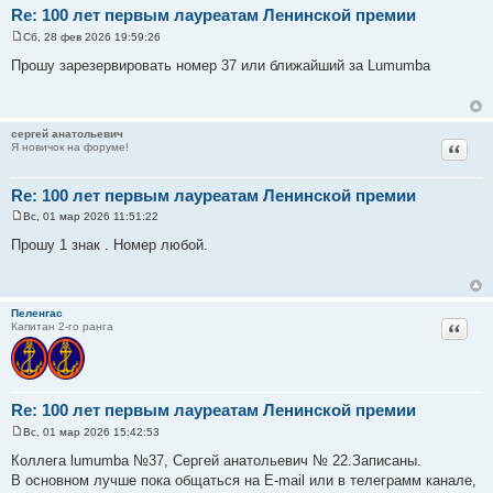
Re: 100 лет первым лауреатам Ленинской премии
Сб, 28 фев 2026 19:59:26
С
о
Прошу зарезервировать номер 37 или ближайший за Lumumba
о
б
щ
е
н
сергей анатольевич
и
Цитат
Я новичок на форуме!
е
Re: 100 лет первым лауреатам Ленинской премии
Вс, 01 мар 2026 11:51:22
С
о
Прошу 1 знак . Номер любой.
о
б
щ
е
н
Пеленгас
и
Цитат
Капитан 2-го ранга
е
Re: 100 лет первым лауреатам Ленинской премии
Вс, 01 мар 2026 15:42:53
С
о
Коллега lumumba №37, Сергей анатольевич № 22.Записаны.
о
В основном лучше пока общаться на E-mail или в телеграмм канале,
б