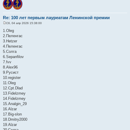
Re: 100 лет первым лауреатам Ленинской премии
Сб, 04 апр 2026 15:38:00
С
о
1.Oleg
о
2.Пеленгас
б
щ
3.Hetzer
е
4.Пеленгас
н
и
5.Солга
е
6.Sepanfilov
7.fvv
8.Alex96
9.Русист
10.register
11.Oleg
12.Cpt.Dlad
13.Fidelzmey
14.Fidelzmey
15.Analgin_29
16.Alzar
17.Big-slon
18.Dmitry2000
19.Alzar
20.Солга