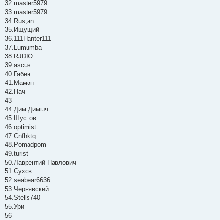
32.master5979
33.master5979
34.Rus;an
35.Ищущий
36.111Hanter111
37.Lumumba
38.RJDIO
39.ascus
40.Габен
41.Мамон
42.Нач
43
44.Дим Димыч
45 Шустов
46.optimist
47.Cnfhktq
48.Pomadpom
49.turist
50.Лаврентий Павлович
51.Сухов
52.seabear6636
53.Чернявский
54.Stells740
55.Ури
56