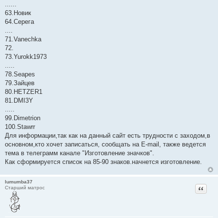
......
63.Новик
64.Серега
....
71.Vanechka
72.
73.Yurokk1973
.....
78.Seapes
79.Зайцев
80.HETZER1
81.DMI3Y
.....
99.Dimetrion
100.Stawrr
Для информации,так как на данный сайт есть трудности с заходом,в
основном,кто хочет записаться, сообщать на E-mail, также ведется
тема в телеграмм канале "Изготовление значков".
Как сформируется список на 85-90 знаков.начнется изготовление.
lumumba37
Цитат
Старший матрос