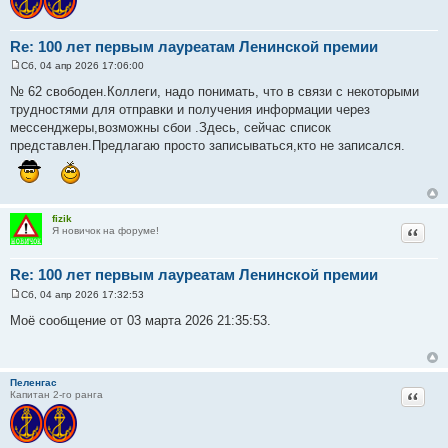
Re: 100 лет первым лауреатам Ленинской премии
Сб, 04 апр 2026 17:06:00
С
о
№ 62 свободен.Коллеги, надо понимать, что в связи с некоторыми
о
трудностями для отправки и получения информации через
б
щ
мессенджеры,возможны сбои .Здесь, сейчас список
е
представлен.Предлагаю просто записываться,кто не записался.
н
и
е
fizik
Цитат
Я новичок на форуме!
Re: 100 лет первым лауреатам Ленинской премии
Сб, 04 апр 2026 17:32:53
С
о
Моё сообщение от 03 марта 2026 21:35:53.
о
б
щ
е
н
Пеленгас
и
Цитат
Капитан 2-го ранга
е