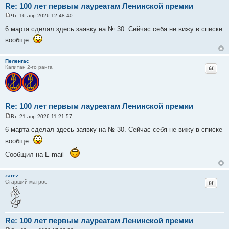
Re: 100 лет первым лауреатам Ленинской премии
Чт, 16 апр 2026 12:48:40
С
о
6 марта сделал здесь заявку на № 30. Сейчас себя не вижу в списке
о
б
вообще.
щ
е
н
Пеленгас
и
Цитат
Капитан 2-го ранга
е
Re: 100 лет первым лауреатам Ленинской премии
Вт, 21 апр 2026 11:21:57
С
о
6 марта сделал здесь заявку на № 30. Сейчас себя не вижу в списке
о
б
вообще.
щ
е
Сообщил на E-mail
н
и
е
zarez
Цитат
Старший матрос
Re: 100 лет первым лауреатам Ленинской премии