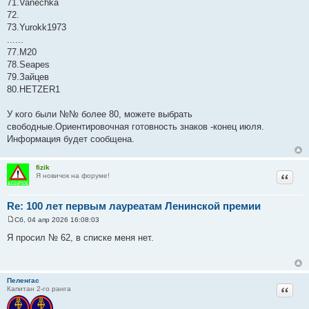
71.Vanechka
72.
73.Yurokk1973
......
77.М20
78.Seapes
79.Зайцев
80.HETZER1
У кого были №№ более 80, можете выбрать
свободные.Ориентировочная готовность знаков -конец июля.
Информация будет сообщена.
fizik
Цитат
Я новичок на форуме!
Re: 100 лет первым лауреатам Ленинской премии
Сб, 04 апр 2026 16:08:03
С
о
Я просил № 62, в списке меня нет.
о
б
щ
е
н
Пеленгас
и
Цитат
Капитан 2-го ранга
е