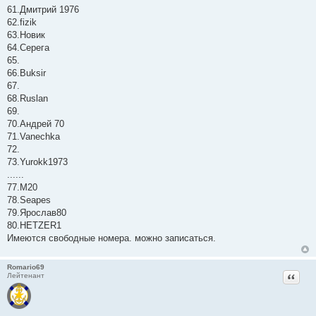
61.Дмитрий 1976
62.fizik
63.Новик
64.Серега
65.
66.Buksir
67.
68.Ruslan
69.
70.Андрей 70
71.Vanechka
72.
73.Yurokk1973
......
77.М20
78.Seapes
79.Ярослав80
80.HETZER1
Имеются свободные номера. можно записаться.
Romario69
Цитат
Лейтенант