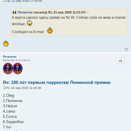
Ср, 22 апр 2026 17:03:59
С
о
о
Пеленгас
писал(а) Вт, 21 апр 2026 11:21:57:
↑
б
6 марта сделал здесь заявку на № 30. Сейчас себя не вижу в списке
щ
е
вообще.
н
и
Сообщил на E-mail
е
Пеленгас
Цитат
Капитан 2-го ранга
Re: 100 лет первым лауреатам Ленинской премии
Пт, 24 апр 2026 11:26:30
С
о
1.Oleg
о
2.Пеленгас
б
щ
3.Hetzer
е
4.zarez
н
и
5.Солга
е
6.Sepanfilov
7.fvv