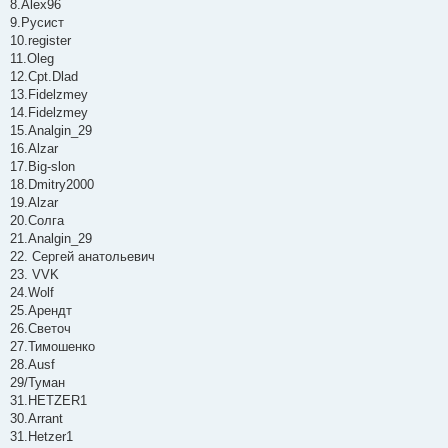
8.Alex96
9.Русист
10.register
11.Oleg
12.Cpt.Dlad
13.Fidelzmey
14.Fidelzmey
15.Analgin_29
16.Alzar
17.Big-slon
18.Dmitry2000
19.Alzar
20.Солга
21.Analgin_29
22. Сергей анатольевич
23. VVK
24.Wolf
25.Арендт
26.Светоч
27.Тимошенко
28.Ausf
29/Туман
31.HETZER1
30.Arrant
31.Hetzer1