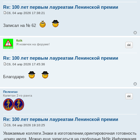
Re: 100 лет первым лауреатам Ленинской премии
Сб, 04 апр 2026 17:38:21
С
о
о
Записал на № 62
б
щ
е
н
fizik
и
Цитат
Я новичок на форуме!
е
Re: 100 лет первым лауреатам Ленинской премии
Сб, 04 апр 2026 17:45:36
С
о
о
Благодарю
б
щ
е
н
Пеленгас
и
Цитат
Капитан 2-го ранга
е
Re: 100 лет первым лауреатам Ленинской премии
Сб, 04 апр 2026 19:10:25
С
о
Уважаемые коллеги.Знаки в изготовлении,оринтировочная готовность
о
-конец июля. Можно еще записаться на свободные №№.Информация
б