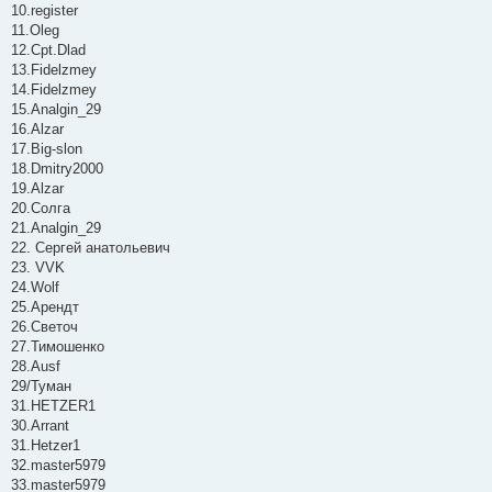
10.register
11.Oleg
12.Cpt.Dlad
13.Fidelzmey
14.Fidelzmey
15.Analgin_29
16.Alzar
17.Big-slon
18.Dmitry2000
19.Alzar
20.Солга
21.Analgin_29
22. Сергей анатольевич
23. VVK
24.Wolf
25.Арендт
26.Светоч
27.Тимошенко
28.Ausf
29/Туман
31.HETZER1
30.Arrant
31.Hetzer1
32.master5979
33.master5979