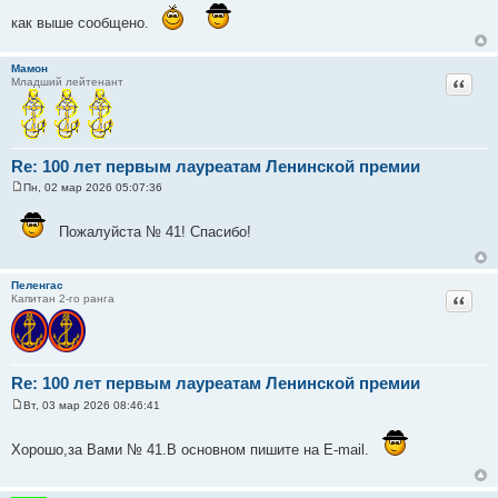
щ
е
как выше сообщено.
н
и
е
Мамон
Цитат
Младший лейтенант
Re: 100 лет первым лауреатам Ленинской премии
Пн, 02 мар 2026 05:07:36
С
о
о
Пожалуйста № 41! Спасибо!
б
щ
е
н
Пеленгас
и
Цитат
Капитан 2-го ранга
е
Re: 100 лет первым лауреатам Ленинской премии
Вт, 03 мар 2026 08:46:41
С
о
о
Хорошо,за Вами № 41.В основном пишите на E-mail.
б
щ
е
н