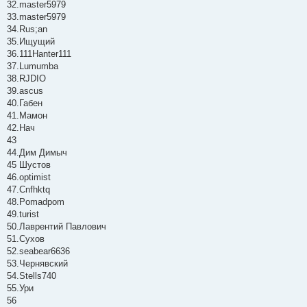
32.master5979
33.master5979
34.Rus;an
35.Ищущий
36.111Hanter111
37.Lumumba
38.RJDIO
39.ascus
40.Габен
41.Мамон
42.Нач
43
44.Дим Димыч
45 Шустов
46.optimist
47.Cnfhktq
48.Pomadpom
49.turist
50.Лаврентий Павлович
51.Сухов
52.seabear6636
53.Чернявский
54.Stells740
55.Ури
56