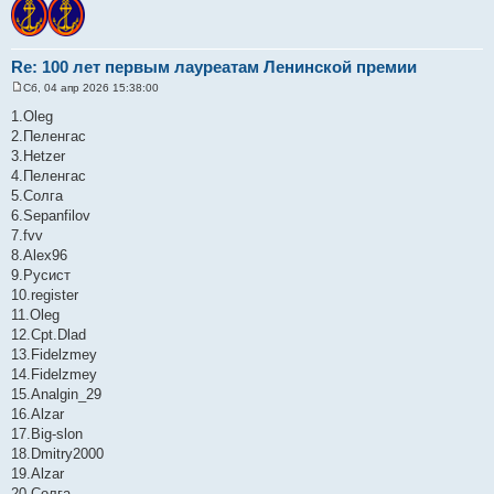
Re: 100 лет первым лауреатам Ленинской премии
Сб, 04 апр 2026 15:38:00
С
о
1.Oleg
о
2.Пеленгас
б
щ
3.Hetzer
е
4.Пеленгас
н
и
5.Солга
е
6.Sepanfilov
7.fvv
8.Alex96
9.Русист
10.register
11.Oleg
12.Cpt.Dlad
13.Fidelzmey
14.Fidelzmey
15.Analgin_29
16.Alzar
17.Big-slon
18.Dmitry2000
19.Alzar
20.Солга