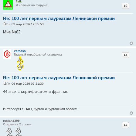
fizik
и
Цитат
Я новичок на форуме!
е
Re: 100 лет первым лауреатам Ленинской премии
Вт, 03 мар 2026 19:35:53
С
о
Мне №62.
о
б
щ
е
н
vemoss
и
Цитат
Главный корабельный старшина
е
Re: 100 лет первым лауреатам Ленинской премии
Пт, 06 мар 2026 07:21:30
С
о
44 знак с сертификатом и фрачник
о
б
щ
е
н
Интересует ЯНАО, Курган и Курганская область.
и
е
ruslan3399
Цитат
Старшина 2 статьи