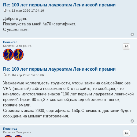
Re: 100 лет первым лауреатам Ленинской премии
Чт, 12 мар 2026 17:04:16
С
о
Доброго дня.
о
Пожалуйста за мной №70+сертификат.
б
щ
С уважением.
е
н
и
Пеленгас
е
Цитат
Капитан 2-го ранга
Re: 100 лет первым лауреатам Ленинской премии
Сб, 04 апр 2026 14:56:06
С
о
Уважаемые коллеги,есть трудности, чтобы зайти на сайт,сейчас без
о
VPN (платный) зайти невозможно.Кто на сайте, то сообщаю, что
б
щ
началось изготовление знаков "100 лет первым лауреатам ленинской
е
премии".Тираж 80 шт,2-х составной,накладной элемент -венок,
н
и
горячие эмали.
е
Стоимость знака-2900, сертификата-150р.Стоимость доставки будет
сообщена на момент изготовления.
Пеленгас
Цитат
Капитан 2-го ранга