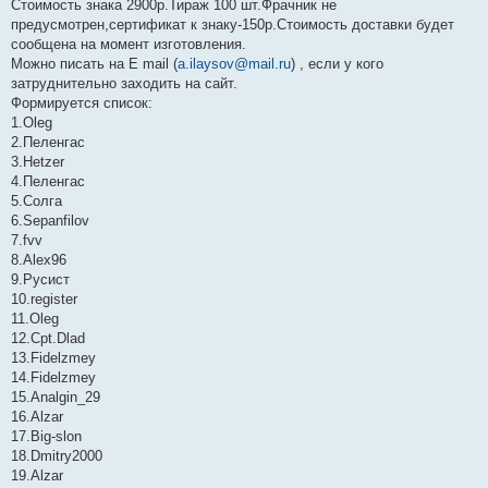
Стоимость знака 2900р.Тираж 100 шт.Фрачник не
предусмотрен,сертификат к знаку-150р.Стоимость доставки будет
сообщена на момент изготовления.
Можно писать на E mail (
a.ilaysov@mail.ru
) , если у кого
затруднительно заходить на сайт.
Формируется список:
1.Oleg
2.Пеленгас
3.Hetzer
4.Пеленгас
5.Солга
6.Sepanfilov
7.fvv
8.Alex96
9.Русист
10.register
11.Oleg
12.Cpt.Dlad
13.Fidelzmey
14.Fidelzmey
15.Analgin_29
16.Alzar
17.Big-slon
18.Dmitry2000
19.Alzar