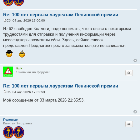
Re: 100 лет первым лауреатам Ленинской премии
Сб, 04 апр 2026 17:06:00
С
о
№ 62 свободен.Коллеги, надо понимать, что в связи с некоторыми
о
трудностями для отправки и получения информации через
б
щ
мессенджеры,возможны сбои .Здесь, сейчас список
е
представлен.Предлагаю просто записываться,кто не записался.
н
и
е
fizik
Цитат
Я новичок на форуме!
Re: 100 лет первым лауреатам Ленинской премии
Сб, 04 апр 2026 17:32:53
С
о
Моё сообщение от 03 марта 2026 21:35:53.
о
б
щ
е
н
Пеленгас
и
Цитат
Капитан 2-го ранга
е