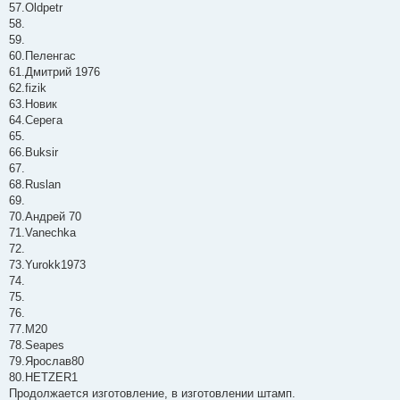
57.Oldpetr
58.
59.
60.Пеленгас
61.Дмитрий 1976
62.fizik
63.Новик
64.Серега
65.
66.Buksir
67.
68.Ruslan
69.
70.Андрей 70
71.Vanechka
72.
73.Yurokk1973
74.
75.
76.
77.М20
78.Seapes
79.Ярослав80
80.HETZER1
Продолжается изготовление, в изготовлении штамп.