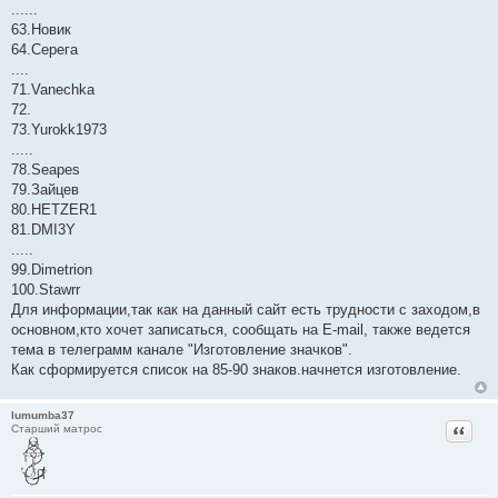
......
63.Новик
64.Серега
....
71.Vanechka
72.
73.Yurokk1973
.....
78.Seapes
79.Зайцев
80.HETZER1
81.DMI3Y
.....
99.Dimetrion
100.Stawrr
Для информации,так как на данный сайт есть трудности с заходом,в
основном,кто хочет записаться, сообщать на E-mail, также ведется
тема в телеграмм канале "Изготовление значков".
Как сформируется список на 85-90 знаков.начнется изготовление.
lumumba37
Цитат
Старший матрос