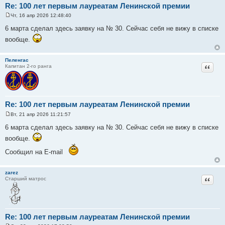
Re: 100 лет первым лауреатам Ленинской премии
Чт, 16 апр 2026 12:48:40
С
о
6 марта сделал здесь заявку на № 30. Сейчас себя не вижу в списке
о
б
вообще.
щ
е
н
Пеленгас
и
Цитат
Капитан 2-го ранга
е
Re: 100 лет первым лауреатам Ленинской премии
Вт, 21 апр 2026 11:21:57
С
о
6 марта сделал здесь заявку на № 30. Сейчас себя не вижу в списке
о
б
вообще.
щ
е
Сообщил на E-mail
н
и
е
zarez
Цитат
Старший матрос
Re: 100 лет первым лауреатам Ленинской премии