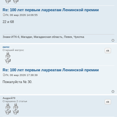
Re: 100 лет первым лауреатам Ленинской премии
Пт, 06 мар 2026 14:06:55
С
о
22 и 68
о
б
щ
е
н
Знаки ИТК-6, Магадан, Магаданская область, Певек, Чукотка
и
е
zarez
Цитат
Старший матрос
Re: 100 лет первым лауреатам Ленинской премии
Пт, 06 мар 2026 17:38:39
С
о
Пожалуйста № 30.
о
б
щ
е
н
Андрей70
и
Цитат
Старшина 2 статьи
е