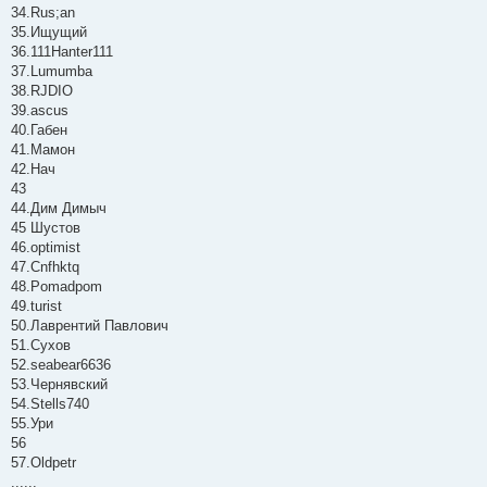
34.Rus;an
35.Ищущий
36.111Hanter111
37.Lumumba
38.RJDIO
39.ascus
40.Габен
41.Мамон
42.Нач
43
44.Дим Димыч
45 Шустов
46.optimist
47.Cnfhktq
48.Pomadpom
49.turist
50.Лаврентий Павлович
51.Сухов
52.seabear6636
53.Чернявский
54.Stells740
55.Ури
56
57.Oldpetr
......