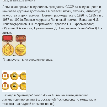
Сб, 28 фев 2026 15:02:43
С
о
Ленинская премия выдавалась гражданам СССР за выдающиеся и
о
наиболее крупные достижения в области науки, техники, литератур
б
щ
искусства и архитектуры. Премия присуждалась с 1926 по 1935гг и с
е
1957 по 1991гг.Первые лауреаты Ленинской премии: Вавилав Н.И.
н
и
-генетик;Кравков Н.П.-фармаколог; Кравков Н.П. -формаколог;
е
Обручев В.А.-геолог; Прянишников Д.Н.-агрохимик; Чичибабин Д.Е.-
химик.
Планируется к изготовлению знак:
Размер в "диаметре" около 45 на 45 мм,на винте,материал
латунь,горячие эмали 2-х составной ( основа-овал с медалью и
текстом, накладной элемент-венок).