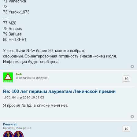
71.Vanechka
72.
73.Yurokk1973
......
77.М20
78.Seapes
79.Зайцев
80.HETZER1
У кого были №№ более 80, можете выбрать
свободные.Ориентировочная готовность знаков -конец июля.
Информация будет сообщена.
fizik
Цитат
Я новичок на форуме!
Re: 100 лет первым лауреатам Ленинской премии
Сб, 04 апр 2026 16:08:03
С
о
Я просил № 62, в списке меня нет.
о
б
щ
е
н
Пеленгас
и
Цитат
Капитан 2-го ранга
е