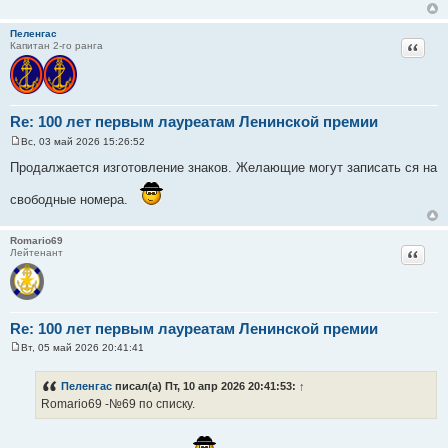
Пеленгас
Цитат
Капитан 2-го ранга
Re: 100 лет первым лауреатам Ленинской премии
Вс, 03 май 2026 15:26:52
С
о
Продалжается изготовление знаков. Желающие могут записать ся на
о
б
свободные номера.
щ
е
н
и
Romario69
е
Цитат
Лейтенант
Re: 100 лет первым лауреатам Ленинской премии
Вт, 05 май 2026 20:41:41
С
о
о
Пеленгас
писал(а) Пт, 10 апр 2026 20:41:53:
↑
б
Romario69 -№69 по списку.
щ
е
н
и