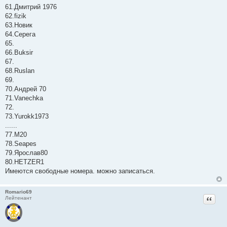
61.Дмитрий 1976
62.fizik
63.Новик
64.Серега
65.
66.Buksir
67.
68.Ruslan
69.
70.Андрей 70
71.Vanechka
72.
73.Yurokk1973
......
77.М20
78.Seapes
79.Ярослав80
80.HETZER1
Имеются свободные номера. можно записаться.
Romario69
Цитат
Лейтенант