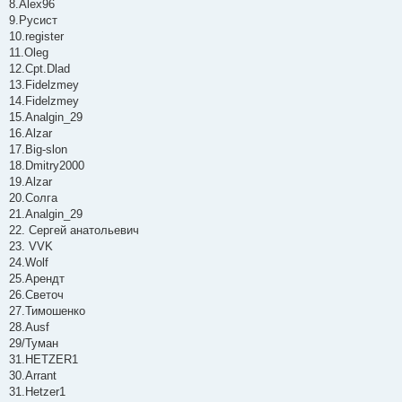
8.Alex96
9.Русист
10.register
11.Oleg
12.Cpt.Dlad
13.Fidelzmey
14.Fidelzmey
15.Analgin_29
16.Alzar
17.Big-slon
18.Dmitry2000
19.Alzar
20.Солга
21.Analgin_29
22. Сергей анатольевич
23. VVK
24.Wolf
25.Арендт
26.Светоч
27.Тимошенко
28.Ausf
29/Туман
31.HETZER1
30.Arrant
31.Hetzer1