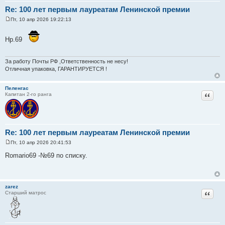
Re: 100 лет первым лауреатам Ленинской премии
Пт, 10 апр 2026 19:22:13
С
о
о
Нр.69
б
щ
е
н
За работу Почты РФ ,Ответственность не несу!
и
Отличная упаковка, ГАРАНТИРУЕТСЯ !
е
Пеленгас
Цитат
Капитан 2-го ранга
Re: 100 лет первым лауреатам Ленинской премии
Пт, 10 апр 2026 20:41:53
С
о
Romario69 -№69 по списку.
о
б
щ
е
н
zarez
и
Цитат
Старший матрос
е