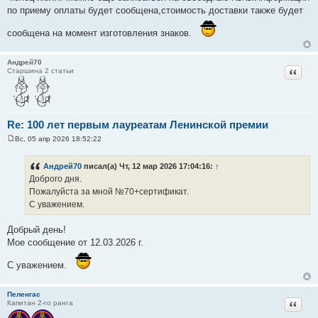
щ
по приему оплаты будет сообщена,стоимость доставки также будет
е
н
сообщена на момент изготовления знаков.
и
е
Андрей70
Цитат
Старшина 2 статьи
Re: 100 лет первым лауреатам Ленинской премии
Вс, 05 апр 2026 18:52:22
С
о
о
Андрей70
писал(а) Чт, 12 мар 2026 17:04:16:
↑
б
Доброго дня.
щ
е
Пожалуйста за мной №70+сертификат.
н
С уважением.
и
е
Добрый день!
Мое сообщение от 12.03.2026 г.
С уважением.
Пеленгас
Цитат
Капитан 2-го ранга