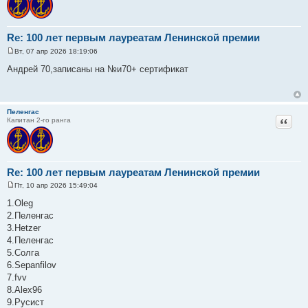
Re: 100 лет первым лауреатам Ленинской премии
Вт, 07 апр 2026 18:19:06
С
о
Андрей 70,записаны на №и70+ сертификат
о
б
щ
е
н
Пеленгас
и
Цитат
Капитан 2-го ранга
е
Re: 100 лет первым лауреатам Ленинской премии
Пт, 10 апр 2026 15:49:04
С
о
1.Oleg
о
2.Пеленгас
б
щ
3.Hetzer
е
4.Пеленгас
н
и
5.Солга
е
6.Sepanfilov
7.fvv
8.Alex96
9.Русист