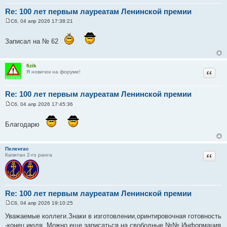
Re: 100 лет первым лауреатам Ленинской премии
Сб, 04 апр 2026 17:38:21
С
о
о
Записал на № 62
б
щ
е
н
fizik
и
Цитат
Я новичок на форуме!
е
Re: 100 лет первым лауреатам Ленинской премии
Сб, 04 апр 2026 17:45:36
С
о
о
Благодарю
б
щ
е
н
Пеленгас
и
Цитат
Капитан 2-го ранга
е
Re: 100 лет первым лауреатам Ленинской премии
Сб, 04 апр 2026 19:10:25
С
о
Уважаемые коллеги.Знаки в изготовлении,оринтировочная готовность
о
-конец июля. Можно еще записаться на свободные №№.Информация
б