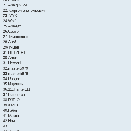
21.Analgin_29
22. Сергей анатольевич
23. VVK
24.Wolf
25.Арендт
26.Светоч
27.Тимошенко
28.Ausf
29/Туман
31.HETZER1
30.Arrant
31.Hetzer1
32.master5979
33.master5979
34.Rus;an
35.Ищущий
36.111Hanter111
37.Lumumba
38.RJDIO
39.ascus
40.Габен
41.Мамон
42.Нач
43