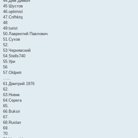
44.Дим Димыч
45 Шустов
46.optimist
47.Cnfhktq
48
49.turist
50.Лаврентий Павлович
51.Сухов
52.
53.Чернявский
54.Stells740
55.Ури
56
57.Oldpetr
......
61.Дмитрий 1976
62.
63.Новик
64.Серега
65.
66.Buksir
67.
68.Ruslan
69.
70.