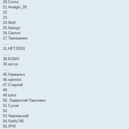
20.Солга
21.Analgin_29
22.
23.
24.Wolf
25.Арендт
26.Светоч
27.Тимошенко
.....
31.HETZER1
......
38.RJDIO
39.ascus
.....
45.Германыч
46.optimist
47.Старлей
48.
49.turist
50. Лаврентий Павлович
51.Сухов
52.
53.Чернявский
54.Stells740
55.УРИ