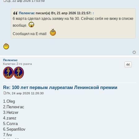
Ср, 22 апр 2026 17:03:59
С
о
о
Пеленгас
писал(а) Вт, 21 апр 2026 11:21:57:
↑
б
6 марта сделал здесь заявку на № 30. Сейчас себя не вижу в списке
щ
е
вообще.
н
и
Сообщил на E-mail
е
Пеленгас
Цитат
Капитан 2-го ранга
Re: 100 лет первым лауреатам Ленинской премии
Пт, 24 апр 2026 11:26:30
С
о
1.Oleg
о
2.Пеленгас
б
щ
3.Hetzer
е
4.zarez
н
и
5.Солга
е
6.Sepanfilov
7.fvv