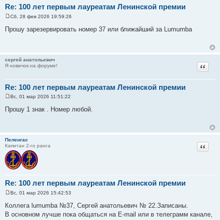
Re: 100 лет первым лауреатам Ленинской премии
Сб, 28 фев 2026 19:59:26
С
о
Прошу зарезервировать номер 37 или ближайший за Lumumba
о
б
щ
е
н
сергей анатольевич
и
Цитат
Я новичок на форуме!
е
Re: 100 лет первым лауреатам Ленинской премии
Вс, 01 мар 2026 11:51:22
С
о
Прошу 1 знак . Номер любой.
о
б
щ
е
н
Пеленгас
и
Цитат
Капитан 2-го ранга
е
Re: 100 лет первым лауреатам Ленинской премии
Вс, 01 мар 2026 15:42:53
С
о
Коллега lumumba №37, Сергей анатольевич № 22.Записаны.
о
В основном лучше пока общаться на E-mail или в телеграмм канале,
б