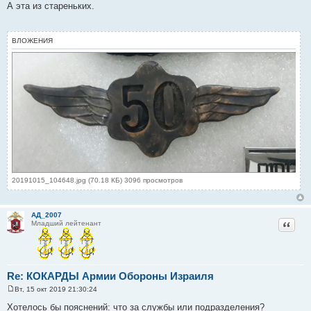
о
А эта из стареньких.
о
б
щ
е
ВЛОЖЕНИЯ
н
и
е
20191015_104648.jpg (70.18 КБ) 3096 просмотров
АД_2007
Цитат
Младший лейтенант
Re: КОКАРДЫ Армии Обороны Израиля
Вт, 15 окт 2019 21:30:24
С
о
Хотелось бы пояснений: что за службы или подразделения?