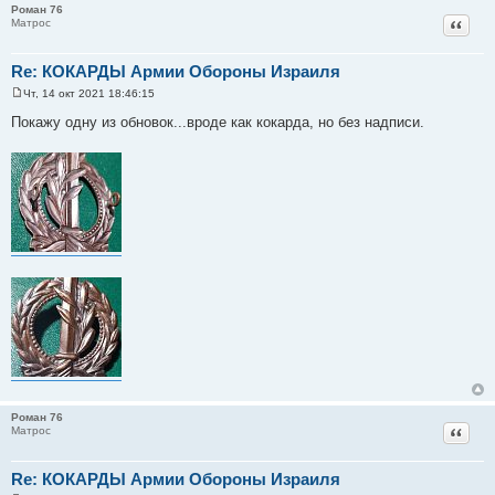
Роман 76
Цитат
Матрос
Re: КОКАРДЫ Армии Обороны Израиля
Чт, 14 окт 2021 18:46:15
С
о
Покажу одну из обновок...вроде как кокарда, но без надписи.
о
б
щ
е
н
и
е
Роман 76
Цитат
Матрос
Re: КОКАРДЫ Армии Обороны Израиля