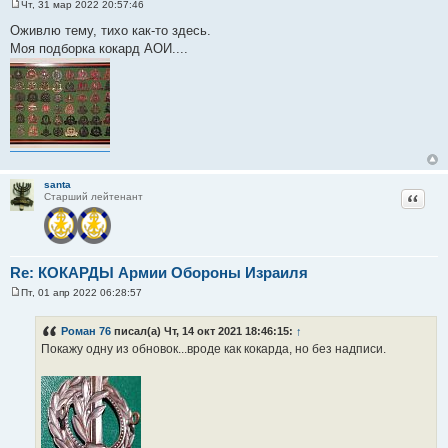
Чт, 31 мар 2022 20:57:46
С
о
Оживлю тему, тихо как-то здесь.
о
Моя подборка кокард АОИ....
б
щ
е
н
и
е
santa
Цитат
Старший лейтенант
Re: КОКАРДЫ Армии Обороны Израиля
Пт, 01 апр 2022 06:28:57
С
о
о
Роман 76
писал(а) Чт, 14 окт 2021 18:46:15:
↑
б
Покажу одну из обновок...вроде как кокарда, но без надписи.
щ
е
н
и
е