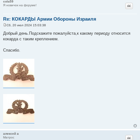
cola59
Цитат
Я новичок на форуме!
Re: КОКАРДЫ Армии Обороны Израиля
Сб, 20 июл 2024 15:03:38
С
о
Добрый день.Подскажите пожалуйста,к какому периоду относится
о
кокарда с таким креплением.
б
щ
е
Спасибо.
н
и
е
алексей а
Цитат
Матрос