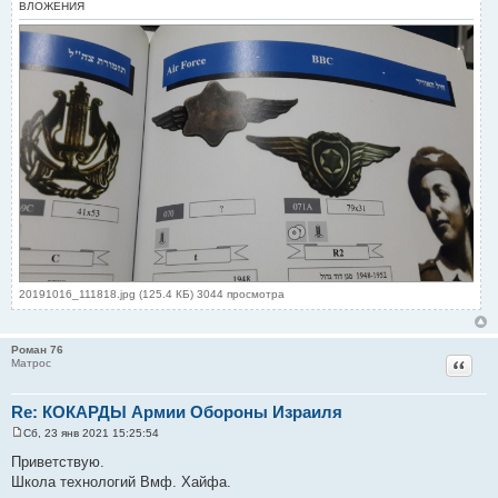
ВЛОЖЕНИЯ
и
е
20191016_111818.jpg (125.4 КБ) 3044 просмотра
Роман 76
Цитат
Матрос
Re: КОКАРДЫ Армии Обороны Израиля
Сб, 23 янв 2021 15:25:54
С
о
Приветствую.
о
Школа технологий Вмф. Хайфа.
б
щ