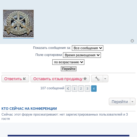
б
щ
е
н
и
е
Показать сообщения за:
Поле сортировки
Ответить
Оставить отзыв продавцу
107 сообщений
1
2
3
4
Перейти
КТО СЕЙЧАС НА КОНФЕРЕНЦИИ
Сейчас этот форум просматривают: нет зарегистрированных пользователей и 3
гостя