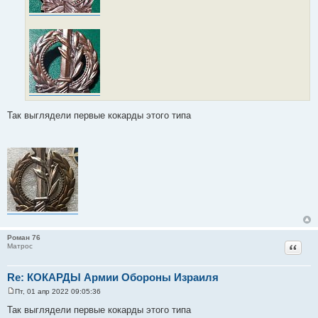
Так выглядели первые кокарды этого типа
Роман 76
Цитат
Матрос
Re: КОКАРДЫ Армии Обороны Израиля
Пт, 01 апр 2022 09:05:36
С
о
Так выглядели первые кокарды этого типа
о