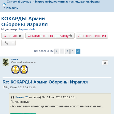
Список форумов
Мировая фалеристика: исследования, факты
Израиль
КОКАРДЫ Армии
Обороны Израиля
Модератор:
Papa-vodolaz
Ответить
Оставить отзыв продавцу
Лот не интересен
107 сообщений
1
2
3
4
santa
Цитат
Старший лейтенант
Re: КОКАРДЫ Армии Обороны Израиля
Вт, 15 окт 2019 09:43:10
С
о
о
Роман 76
писал(а) Пн, 14 окт 2019 20:12:15:
↑
б
Приветствую.
щ
е
Оживлю тему, что-то давно никто ничего нового не показывает...
н
и