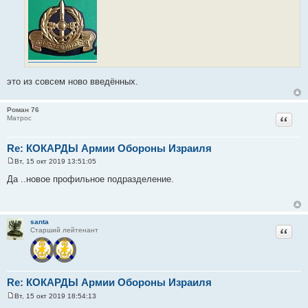
е
это из совсем ново введённых.
Роман 76
Цитат
Матрос
Re: КОКАРДЫ Армии Обороны Израиля
Вт, 15 окт 2019 13:51:05
С
о
Да ..новое профильное подразделение.
о
б
щ
е
н
santa
и
Цитат
Старший лейтенант
е
Re: КОКАРДЫ Армии Обороны Израиля
Вт, 15 окт 2019 18:54:13
С