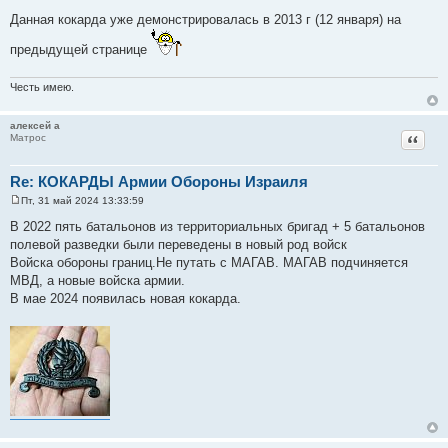
и
е
Данная кокарда уже демонстрировалась в 2013 г (12 января) на
предыдущей странице
Честь имею.
алексей а
Цитат
Матрос
Re: КОКАРДЫ Армии Обороны Израиля
Пт, 31 май 2024 13:33:59
С
о
В 2022 пять батальонов из территориальных бригад + 5 батальонов
о
полевой разведки были переведены в новый род войск
б
щ
Войска обороны границ.Не путать с МАГАВ. МАГАВ подчиняется
е
МВД, а новые войска армии.
н
и
В мае 2024 появилась новая кокарда.
е