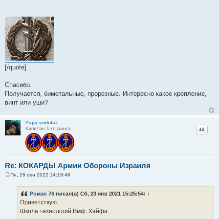
б
щ
е
н
и
е
[/quote]
Спасибо.
Получается, биметальные, прорезные. Интересно какое крепление,
винт или уши?
Papa-vodolaz
Цитат
Капитан 1-го ранга
Re: КОКАРДЫ Армии Обороны Израиля
Пн, 26 сен 2022 14:19:46
С
о
о
Роман 76
писал(а) Сб, 23 янв 2021 15:25:54:
↑
б
Приветствую.
щ
е
Школа технологий Вмф. Хайфа.
н