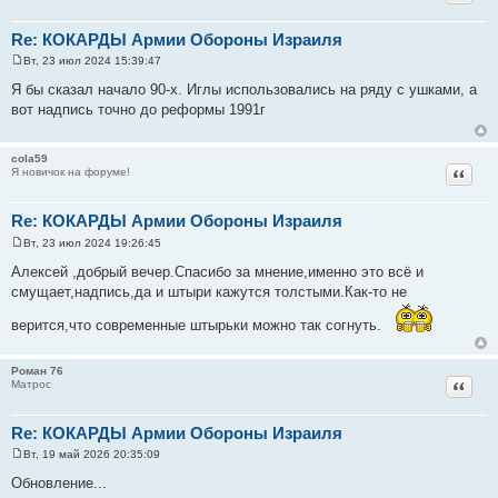
Re: КОКАРДЫ Армии Обороны Израиля
Вт, 23 июл 2024 15:39:47
С
о
Я бы сказал начало 90-х. Иглы использовались на ряду с ушками, а
о
вот надпись точно до реформы 1991г
б
щ
е
н
cola59
и
Цитат
Я новичок на форуме!
е
Re: КОКАРДЫ Армии Обороны Израиля
Вт, 23 июл 2024 19:26:45
С
о
Алексей ,добрый вечер.Спасибо за мнение,именно это всё и
о
смущает,надпись,да и штыри кажутся толстыми.Как-то не
б
щ
е
верится,что современные штырьки можно так согнуть.
н
и
е
Роман 76
Цитат
Матрос
Re: КОКАРДЫ Армии Обороны Израиля
Вт, 19 май 2026 20:35:09
С
о
Обновление...
о