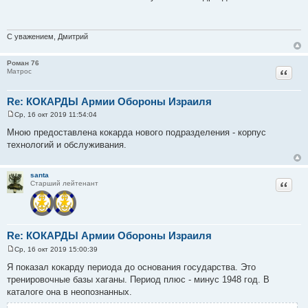
о
б
щ
е
н
С уважением, Дмитрий
и
е
Роман 76
Цитат
Матрос
Re: КОКАРДЫ Армии Обороны Израиля
Ср, 16 окт 2019 11:54:04
С
о
Мною предоставлена кокарда нового подразделения - корпус
о
технологий и обслуживания.
б
щ
е
н
santa
и
Цитат
Старший лейтенант
е
Re: КОКАРДЫ Армии Обороны Израиля
Ср, 16 окт 2019 15:00:39
С
о
Я показал кокарду периода до основания государства. Это
о
тренировочные базы хаганы. Период плюс - минус 1948 год. В
б
щ
каталоге она в неопознанных.
е
н