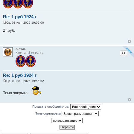
Re: 1 руб 1924 г
Ср, 03 июн 2026 19:06:00
С
о
2т.руб.
о
б
щ
е
н
Alex46
и
Цитат
Капитан 2-го ранга
е
Re: 1 руб 1924 г
Ср, 03 июн 2026 19:55:52
С
о
о
Тема закрыта.
б
щ
е
н
Показать сообщения за:
и
е
Поле сортировки