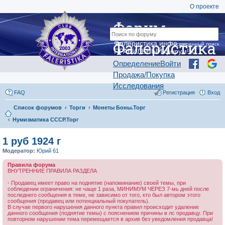
О проекте
Форум
Фалеристика
Фалеристика.инфо —
Расширенный поиск
ПРАВИЛЬНЫЙ форум! ©
Определение
Войти
Продажа/Покупка
Исследования
FAQ
Регистрация
Вход
Список форумов
Торги
Монеты Боны.Торг
Нумизматика СССР.Торг
1 руб 1924 г
Модератор:
Юрий 61
Правила форума
ВНУТРЕННИЕ ПРАВИЛА РАЗДЕЛА
- Продавец имеет право на поднятие (напоминание) своей темы, при
соблюдении ограничения: не чаще 1 раза, МИНИМУМ ЧЕРЕЗ 7-мь дней после
последнего сообщения в теме, не зависимо от того, кто был автором этого
сообщения (продавец или потенциальный покупатель).
В случае первого нарушения данного пункта правил происходит удаление
данного сообщения (поднятие темы) с пояснением причины в лс продавцу. При
повторном нарушении тема перемещается в архив без уведомления продавца!