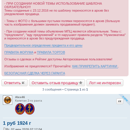
- ПРИ СОЗДАНИИ НОВОЙ ТЕМЫ ИСПОЛЬЗОВАНИЕ ШАБЛОНА
ОБЯЗАТЕЛЬНО!!!
Темы созданные с 23.12.2016 не по шаблону переносятся в архив без
уведомления продавца.
- Темы с ФОТО с большими пустыми полями переносятся в архив (большую
часть изображения должен занимать продаваемый предмет).
- При создании новой темы объявление МПЦ является обязательным. Темы с:
"предложите", "жду предложений" и тп нарушают правила раздела "Нумизматика"
и переносятся в архив без предупреждения продавца.
Предварительное определение предмета и его цены
ПРАВИЛА ФОРУМА
и
ПРАВИЛА ТОРГОВ
Отзывы о сделках и Рейтинг доступны Авторизованным пользователям!
Изображения не прицепляются? Прочитайте:
КАК ПРИКРЕПИТЬ КАРТИНКИ
.
БЕЗОПАСНАЯ СДЕЛКА ЧЕРЕЗ ГАРАНТА
Ответить
Оставить отзыв продавцу
Лот не интересен
3 сообщения • Страница
1
из
1
Alex46
Цитат
Капитан 2-го ранга
1 руб 1924 г
Вт, 02 июн 2026 07:12:04