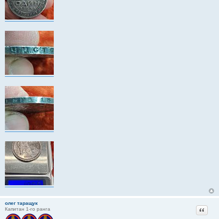
олег таращук
Цитат
Капитан 1-го ранга