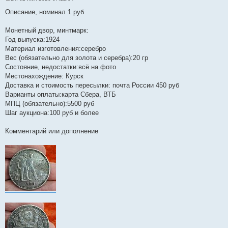
С
о
Описание, номинал 1 руб
о
б
щ
Монетный двор, минтмарк:
е
Год выпуска:1924
н
и
Материал изготовления:серебро
е
Вес (обязательно для золота и серебра):20 гр
Состояние, недостатки:всё на фото
Местонахождение: Курск
Доставка и стоимость пересылки: почта России 450 руб
Варианты оплаты:карта Сбера, ВТБ
МПЦ (обязательно):5500 руб
Шаг аукциона:100 руб и более
Комментарий или дополнение