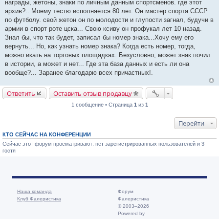
награды, жетоны, знаки по личным данным спортсменов. где этот
н
и
архив?.. Моему тестю исполняется 80 лет. Он мастер спорта СССР
е
по футболу. свой жетон он по молодости и глупости загнал, будучи в
армии в спорт роте цска... Свою ксиву он профукал лет 10 назад.
Знал бы, что так будет, записал бы номер знака...Хочу ему его
вернуть... Но, как узнать номер знака? Когда есть номер, тогда,
можно икать на торговых площадках. Безусловно, может знак почил
в истории, а может и нет... Где эта база данных и есть ли она
вообще?... Заранее благодарю всех причастных!.
Ответить
Оставить отзыв продавцу
1 сообщение • Страница
1
из
1
Перейти
КТО СЕЙЧАС НА КОНФЕРЕНЦИИ
Сейчас этот форум просматривают: нет зарегистрированных пользователей и 3
гостя
Наша команда
Форум
Клуб Фалеристика
Фалеристика
© 2003–2026
Powered by