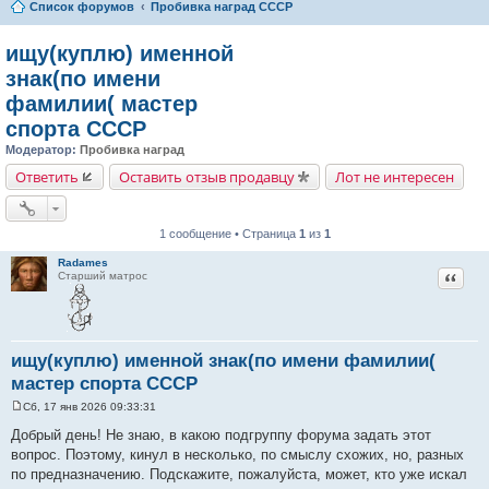
Список форумов
Пробивка наград СССР
ищу(куплю) именной
знак(по имени
фамилии( мастер
спорта СССР
Модератор:
Пробивка наград
Ответить
Оставить отзыв продавцу
Лот не интересен
1 сообщение • Страница
1
из
1
Radames
Цитат
Старший матрос
ищу(куплю) именной знак(по имени фамилии(
мастер спорта СССР
Сб, 17 янв 2026 09:33:31
С
о
Добрый день! Не знаю, в какою подгруппу форума задать этот
о
вопрос. Поэтому, кинул в несколько, по смыслу схожих, но, разных
б
щ
по предназначению. Подскажите, пожалуйста, может, кто уже искал
е