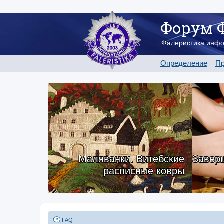
Форум 
Фалеристика.инф
Определение
Пр
Маляванки. Витебские
Заверш
расписные ковры
FAQ