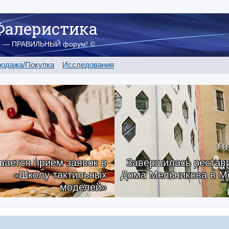
Фалеристика
о — ПРАВИЛЬНЫЙ форум! ©
одажа/Покупка
Исследования
ается приём заявок в
Завершилась рестав
«Школу тактильных
Дома Мельникова в М
моделей»