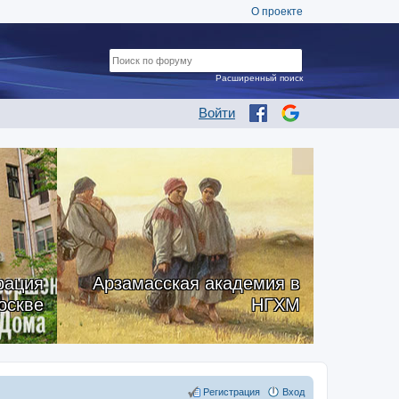
О проекте
Расширенный поиск
Войти
рация
Арзамасская академия в
оскве
НГХМ
Регистрация
Вход