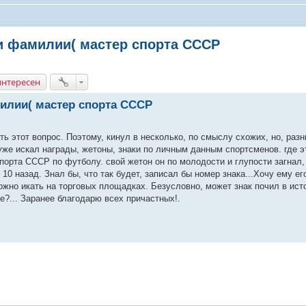
и фамилии( мастер спорта СССР
интересен
илии( мастер спорта СССР
ь этот вопрос. Поэтому, кинул в несколько, по смыслу схожих, но, разн
уже искал награды, жетоны, знаки по личным данным спортсменов. где э
порта СССР по футболу. свой жетон он по молодости и глупости загнал,
10 назад. Знал бы, что так будет, записал бы номер знака...Хочу ему его
можно икать на торговых площадках. Безусловно, может знак почил в ист
ще?... Заранее благодарю всех причастных!.