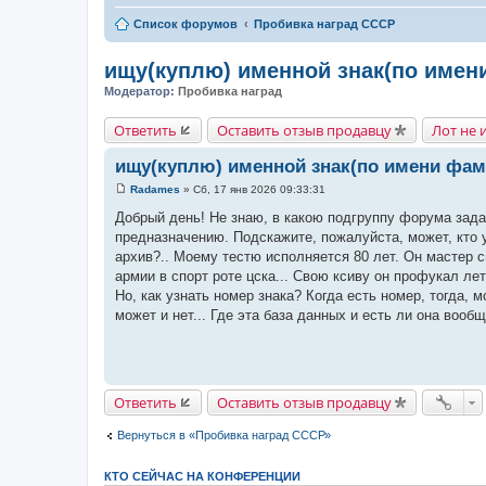
Список форумов
Пробивка наград СССР
ищу(куплю) именной знак(по имен
Модератор:
Пробивка наград
Ответить
Оставить отзыв продавцу
Лот не 
ищу(куплю) именной знак(по имени фам
Radames
»
Сб, 17 янв 2026 09:33:31
С
о
Добрый день! Не знаю, в какою подгруппу форума задат
о
предназначению. Подскажите, пожалуйста, может, кто 
б
щ
архив?.. Моему тестю исполняется 80 лет. Он мастер с
е
армии в спорт роте цска... Свою ксиву он профукал лет 
н
и
Но, как узнать номер знака? Когда есть номер, тогда, 
е
может и нет... Где эта база данных и есть ли она вооб
Ответить
Оставить отзыв продавцу
Вернуться в «Пробивка наград СССР»
КТО СЕЙЧАС НА КОНФЕРЕНЦИИ