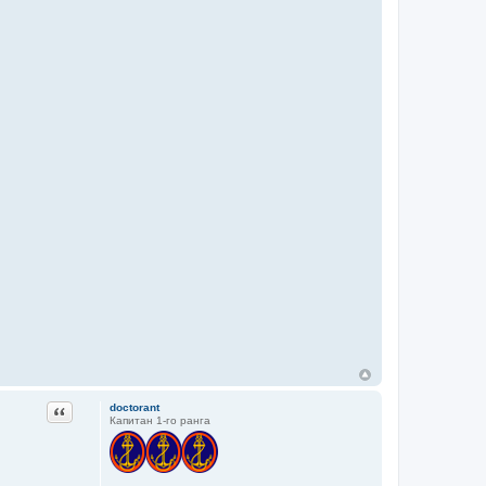
Цитата
doctorant
Капитан 1-го ранга