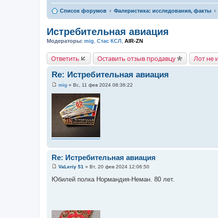
Список форумов
Фалеристика: исследования, факты
Истребительная авиация
Модераторы:
mig
,
Стас КСЛ
,
AIR-ZN
Ответить
Оставить отзыв продавцу
Лот не 
Re: Истребительная авиация
mig
»
Вс, 11 фев 2024 08:36:22
С
о
о
б
щ
е
н
и
е
Re: Истребительная авиация
VaLeriy 51
»
Вт, 20 фев 2024 12:06:50
С
о
Юбилей полка Нормандия-Неман. 80 лет.
о
б
щ
е
н
и
е