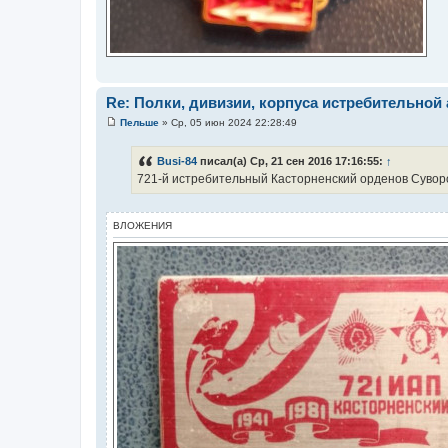
Re: Полки, дивизии, корпуса истребительной
Пельше
»
Ср, 05 июн 2024 22:28:49
С
о
о
Busi-84
писал(а) Ср, 21 сен 2016 17:16:55:
↑
б
721-й истребительный Касторненский орденов Сувор
щ
е
н
и
ВЛОЖЕНИЯ
е