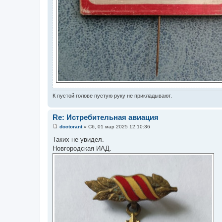
К пустой голове пустую руку не прикладывают.
Re: Истребительная авиация
doctorant
»
Сб, 01 мар 2025 12:10:36
С
о
Таких не увидел.
о
Новгородская ИАД.
б
щ
е
н
и
е