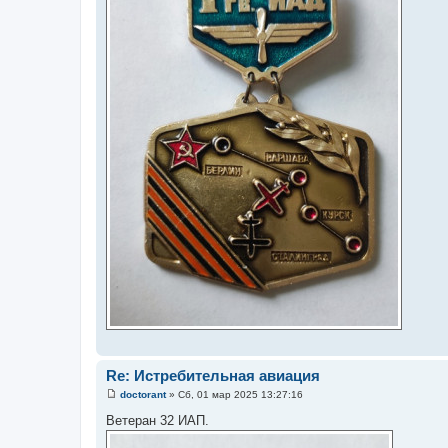
Re: Истребительная авиация
doctorant
»
Сб, 01 мар 2025 13:27:16
С
о
Ветеран 32 ИАП.
о
б