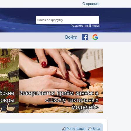
О проекте
Расширенный поиск
Войти
бские
Завершается приём заявок в
ковры
«Школу тактильных
моделей»
Регистрация
Вход