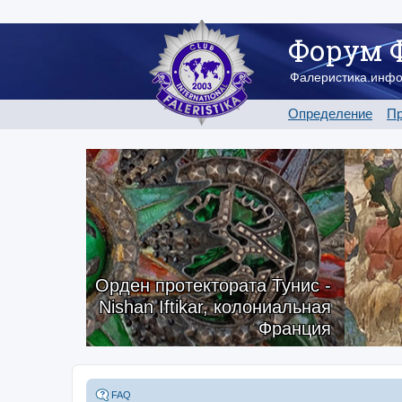
Форум 
Фалеристика.инф
Определение
Пр
Орден протектората Тунис -
Nishan Iftikar, колониальная
Франция
FAQ