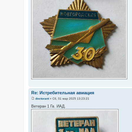
Re: Истребительная авиация
doctorant
»
Сб, 01 мар 2025 13:23:21
С
о
Ветеран 1 Гв. ИАД.
о
б
щ
е
н
и
е