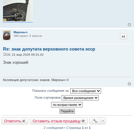
Мироныч
Цитат
-Моторист 2 класса-
Re: знак депутата верховного совета эсср
Сб, 21 мар 2026 09:31:42
С
о
Знак хороший
о
б
щ
е
н
Коллекция депутатских знаков. Мироныч ©
и
е
Показать сообщения за:
Поле сортировки
Ответить
Оставить отзыв продавцу
2 сообщения • Страница
1
из
1