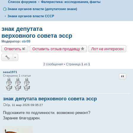
Список форумов
Фалеристика: исследования, факты
Знаки органов власти (депутатские знаки)
Знаки органов власти СССР
знак депутата
верховного совета эсср
Модератор:
sbr99
Ответить
Оставить отзыв продавцу
Лот не интересен
2 сообщения • Страница
1
из
1
sasa1971
Цитат
Старшина 1 статьи
знак депутата верховного совета эсср
Ср, 11 мар 2026 09:35:27
С
о
Подскажите по подлинности. возможно ремонт?
о
Заранее благодарен.
б
щ
е
н
и