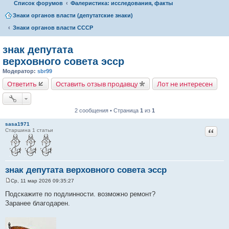
Список форумов
Фалеристика: исследования, факты
Знаки органов власти (депутатские знаки)
Знаки органов власти СССР
знак депутата
верховного совета эсср
Модератор:
sbr99
Ответить
Оставить отзыв продавцу
Лот не интересен
2 сообщения • Страница
1
из
1
sasa1971
Цитат
Старшина 1 статьи
знак депутата верховного совета эсср
Ср, 11 мар 2026 09:35:27
С
о
Подскажите по подлинности. возможно ремонт?
о
Заранее благодарен.
б
щ
е
н
и