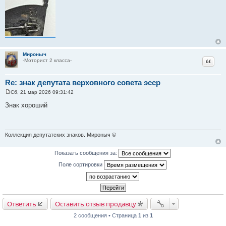
Мироныч
Цитат
-Моторист 2 класса-
Re: знак депутата верховного совета эсср
Сб, 21 мар 2026 09:31:42
С
о
Знак хороший
о
б
щ
е
н
Коллекция депутатских знаков. Мироныч ©
и
е
Показать сообщения за:
Поле сортировки
Ответить
Оставить отзыв продавцу
2 сообщения • Страница
1
из
1