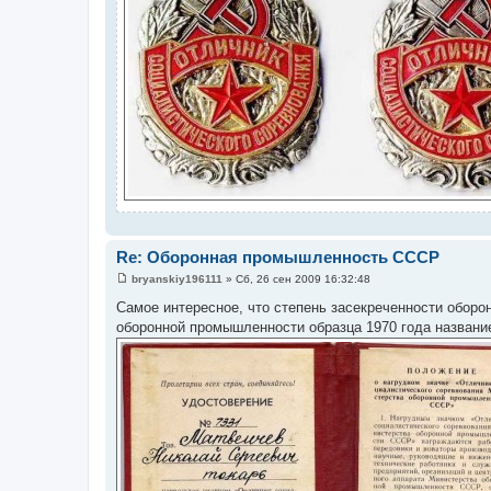
Re: Оборонная промышленность СССР
bryanskiy196111
»
Сб, 26 сен 2009 16:32:48
С
о
Самое интересное, что степень засекреченности оборо
о
оборонной промышленности образца 1970 года названи
б
щ
е
н
и
е