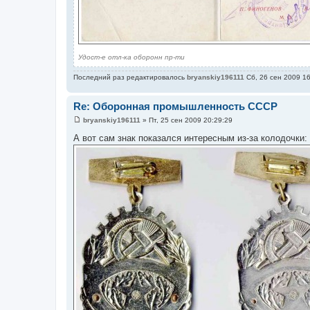
Удост-е отл-ка оборонн пр-ти
Последний раз редактировалось
bryanskiy196111
Сб, 26 сен 2009 16
Re: Оборонная промышленность СССР
bryanskiy196111
»
Пт, 25 сен 2009 20:29:29
С
о
А вот сам знак показался интересным из-за колодочки:
о
б
щ
е
н
и
е