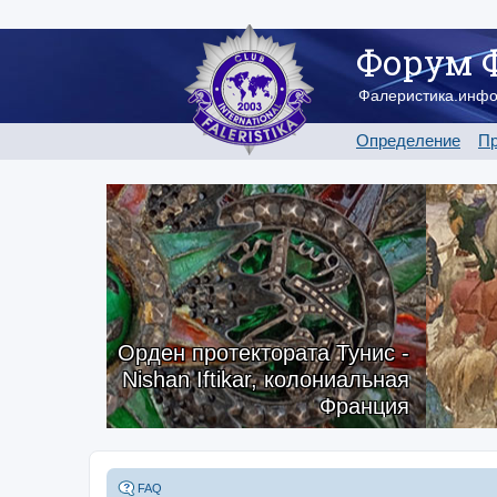
Форум 
Фалеристика.инф
Определение
Пр
Орден протектората Тунис -
Nishan Iftikar, колониальная
Франция
FAQ