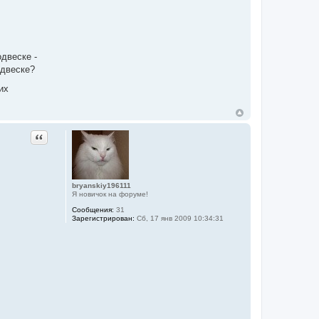
двеске -
одвеске?
их
Цитата
bryanskiy196111
Я новичок на форуме!
Сообщения:
31
Зарегистрирован:
Сб, 17 янв 2009 10:34:31