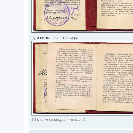
ну и остальные страницы...
Уд-е отл-ка оборонн пр-ти_2с