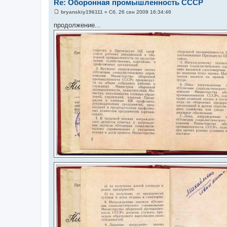
Re: Оборонная промышленность СССР
bryanskiy196111
»
Сб, 26 сен 2009 16:34:46
С
о
продолжение...
о
б
щ
е
н
и
е