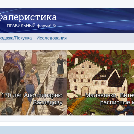
Фалеристика
о — ПРАВИЛЬНЫЙ форум! ©
одажа/Покупка
Исследования
170 лет Аполлинарию
Маляванки. Вите
Васнецову
расписные 