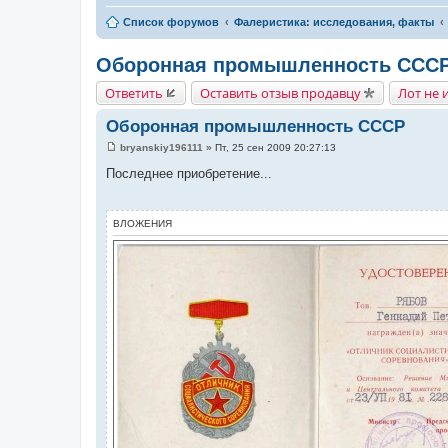
Список форумов
Фалеристика: исследования, факты
Оборонная промышленность ССС
Ответить
Оставить отзыв продавцу
Лот не 
Оборонная промышленность СССР
bryanskiy196111
»
Пт, 25 сен 2009 20:27:13
С
о
Последнее приобретение...
о
б
щ
е
ВЛОЖЕНИЯ
н
и
е