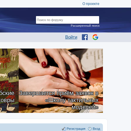
О проекте
Расширенный поиск
Войти
бские
Завершается приём заявок в
ковры
«Школу тактильных
моделей»
Регистрация
Вход