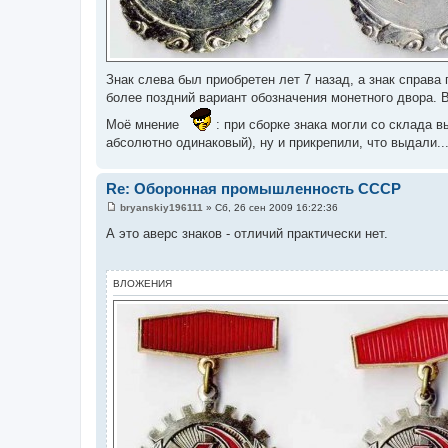
Знак слева был приобретен лет 7 назад, а знак справа
более поздний вариант обозначения монетного двора. 
Моё мнение
: при сборке знака могли со склада в
абсолютно одинаковый), ну и прикрепили, что выдали...
Re: Оборонная промышленность СССР
bryanskiy196111
»
Сб, 26 сен 2009 16:22:36
С
о
А это аверс знаков - отличий практически нет.
о
б
щ
е
ВЛОЖЕНИЯ
н
и
е