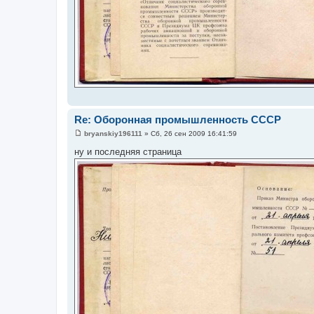
Re: Оборонная промышленность СССР
bryanskiy196111
»
Сб, 26 сен 2009 16:41:59
С
о
ну и последняя страница
о
б
щ
е
н
и
е