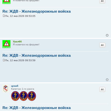
Цитат
Я новичок на форуме!
Re: ЖДВ - Железнодорожные войска
Пн, 12 янв 2026 09:53:05
С
о
о
б
щ
е
н
и
Урал66
е
Цитат
Я новичок на форуме!
Re: ЖДВ - Железнодорожные войска
Пн, 12 янв 2026 09:53:59
С
о
о
б
щ
е
н
и
цска5
е
Цитат
Капитан 1-го ранга
Re: ЖДВ - Железнодорожные войска