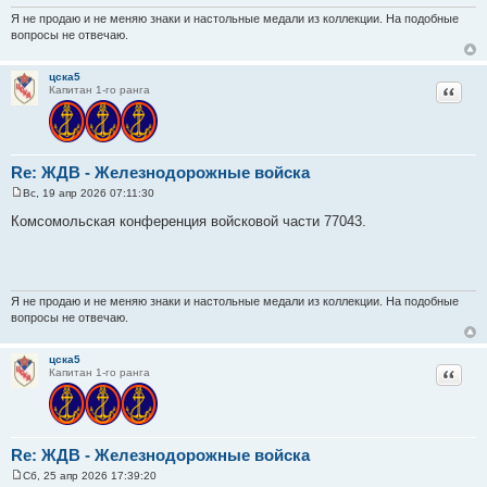
и
Я не продаю и не меняю знаки и настольные медали из коллекции. На подобные
е
вопросы не отвечаю.
цска5
Цитат
Капитан 1-го ранга
Re: ЖДВ - Железнодорожные войска
Вс, 19 апр 2026 07:11:30
С
о
Комсомольская конференция войсковой части 77043.
о
б
щ
е
н
и
Я не продаю и не меняю знаки и настольные медали из коллекции. На подобные
е
вопросы не отвечаю.
цска5
Цитат
Капитан 1-го ранга
Re: ЖДВ - Железнодорожные войска
Сб, 25 апр 2026 17:39:20
С