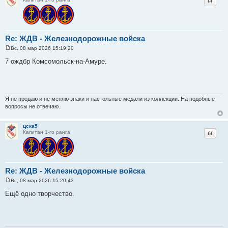
Re: ЖДВ - Железнодорожные войска
Вс, 08 мар 2026 15:19:20
С
о
7 ождбр Комсомольск-на-Амуре.
о
б
щ
е
н
и
Я не продаю и не меняю знаки и настольные медали из коллекции. На подобные
е
вопросы не отвечаю.
цска5
Цитат
Капитан 1-го ранга
Re: ЖДВ - Железнодорожные войска
Вс, 08 мар 2026 15:20:43
С
о
Ещё одно творчество.
о
б
щ
е
н
и