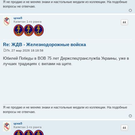
Я не продаю и не меняю знаки и настольные медали из коллекции. На подобные
е
вопросы не отвечаю.
цска5
Цитат
Капитан 1-го ранга
Re: ЖДВ - Железнодорожные войска
Пт, 27 мар 2026 18:18:58
С
о
Юбилей Победы в ВОВ 75 лет Держспецтранслужба Украины, уже в
о
лучших традициях с вилами на щите.
б
щ
е
н
и
е
Я не продаю и не меняю знаки и настольные медали из коллекции. На подобные
вопросы не отвечаю.
цска5
Цитат
Капитан 1-го ранга