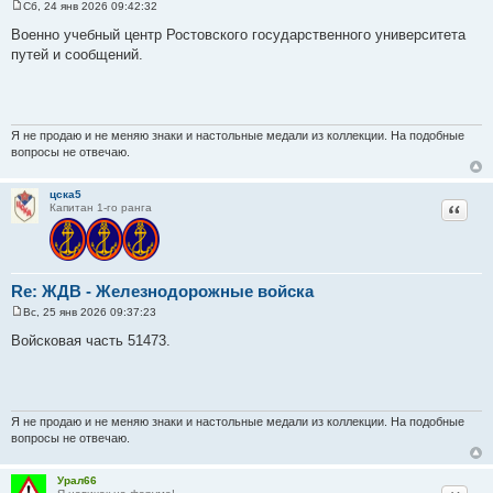
Сб, 24 янв 2026 09:42:32
С
о
Военно учебный центр Ростовского государственного университета
о
путей и сообщений.
б
щ
е
н
и
е
Я не продаю и не меняю знаки и настольные медали из коллекции. На подобные
вопросы не отвечаю.
цска5
Цитат
Капитан 1-го ранга
Re: ЖДВ - Железнодорожные войска
Вс, 25 янв 2026 09:37:23
С
о
Войсковая часть 51473.
о
б
щ
е
н
и
Я не продаю и не меняю знаки и настольные медали из коллекции. На подобные
е
вопросы не отвечаю.
Урал66