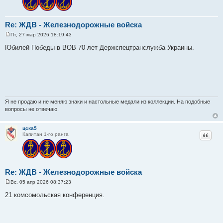
Re: ЖДВ - Железнодорожные войска
Пт, 27 мар 2026 18:19:43
С
о
Юбилей Победы в ВОВ 70 лет Держспецтранслужба Украины.
о
б
щ
е
н
и
е
Я не продаю и не меняю знаки и настольные медали из коллекции. На подобные
вопросы не отвечаю.
цска5
Цитат
Капитан 1-го ранга
Re: ЖДВ - Железнодорожные войска
Вс, 05 апр 2026 08:37:23
С
о
21 комсомольская конференция.
о
б
щ
е
н