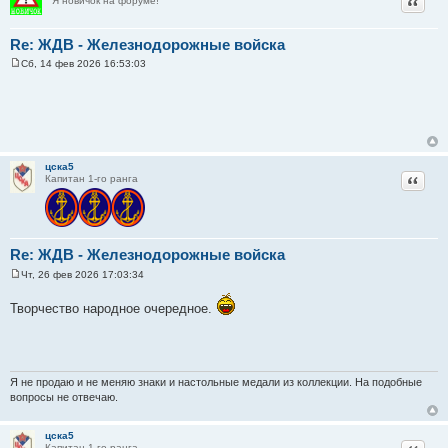
Цитат
Я новичок на форуме!
Re: ЖДВ - Железнодорожные войска
Сб, 14 фев 2026 16:53:03
С
о
о
б
щ
е
н
и
цска5
е
Цитат
Капитан 1-го ранга
Re: ЖДВ - Железнодорожные войска
Чт, 26 фев 2026 17:03:34
С
о
Творчество народное очередное.
о
б
щ
е
н
и
е
Я не продаю и не меняю знаки и настольные медали из коллекции. На подобные
вопросы не отвечаю.
цска5
Цитат
Капитан 1-го ранга