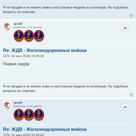
н
и
Я не продаю и не меняю знаки и настольные медали из коллекции. На подобные
е
вопросы не отвечаю.
цска5
Цитат
Капитан 1-го ранга
Re: ЖДВ - Железнодорожные войска
Пт, 31 июл 2026 15:35:39
С
о
Первая ождбр.
о
б
щ
е
н
и
е
Я не продаю и не меняю знаки и настольные медали из коллекции. На подобные
вопросы не отвечаю.