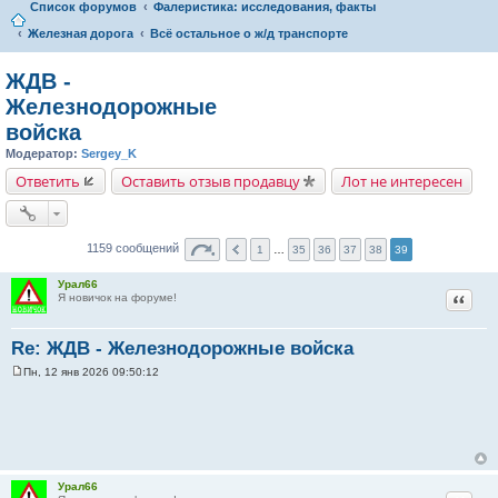
Список форумов
Фалеристика: исследования, факты
Железная дорога
Всё остальное о ж/д транспорте
ЖДВ -
Железнодорожные
войска
Модератор:
Sergey_K
Ответить
Оставить отзыв продавцу
Лот не интересен
1159 сообщений
1
…
35
36
37
38
39
Урал66
Цитат
Я новичок на форуме!
Re: ЖДВ - Железнодорожные войска
Пн, 12 янв 2026 09:50:12
С
о
о
б
щ
е
н
и
Урал66
е