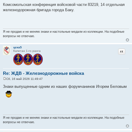
о
Комсомольская конференция войсковой части 83219, 14 отдельная
о
железнодорожная бригада города Баку.
б
щ
е
н
и
е
Я не продаю и не меняю знаки и настольные медали из коллекции. На подобные
вопросы не отвечаю.
цска5
Цитат
Капитан 1-го ранга
Re: ЖДВ - Железнодорожные войска
Сб, 16 май 2026 11:49:47
С
о
Знаки выпущенные одним из наших форумчанинов Игорем Беловым
о
б
щ
е
н
и
е
Я не продаю и не меняю знаки и настольные медали из коллекции. На подобные
вопросы не отвечаю.