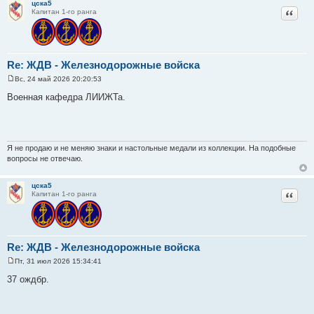
цска5
Цитат
Капитан 1-го ранга
Re: ЖДВ - Железнодорожные войска
Вс, 24 май 2026 20:20:53
С
о
Военная кафедра ЛИИЖТа.
о
б
щ
е
н
и
Я не продаю и не меняю знаки и настольные медали из коллекции. На подобные
е
вопросы не отвечаю.
цска5
Цитат
Капитан 1-го ранга
Re: ЖДВ - Железнодорожные войска
Пт, 31 июл 2026 15:34:41
С
о
37 ождбр.
о
б
щ
е