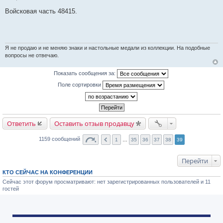
цска5
Цитат
Капитан 1-го ранга
Re: ЖДВ - Железнодорожные войска
Пт, 31 июл 2026 15:36:42
С
о
Войсковая часть 48415.
о
б
щ
е
н
и
е
Я не продаю и не меняю знаки и настольные медали из коллекции. На подобные
вопросы не отвечаю.
Показать сообщения за: