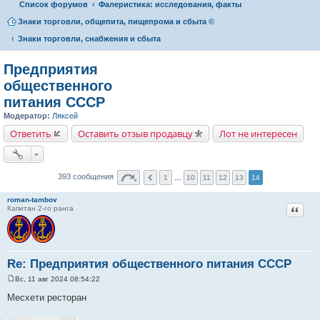
Список форумов
Фалеристика: исследования, факты
Знаки торговли, общепита, пищепрома и сбыта ©
Знаки торговли, снабжения и сбыта
Предприятия
общественного
питания СССР
Модератор:
Ляксей
Ответить
Оставить отзыв продавцу
Лот не интересен
393 сообщения
1
…
10
11
12
13
14
roman-tambov
Цитат
Капитан 2-го ранга
Re: Предприятия общественного питания СССР
Вс, 11 авг 2024 08:54:22
С
о
Месхети ресторан
о
б
щ