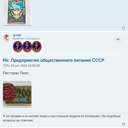
е
н
и
е
цска5
Цитат
Капитан 1-го ранга
Re: Предприятия общественного питания СССР
Пт, 25 окт 2024 16:53:00
С
о
Ресторан Люкс.
о
б
щ
е
н
и
е
Я не продаю и не меняю знаки и настольные медали из коллекции. На подобные
вопросы не отвечаю.