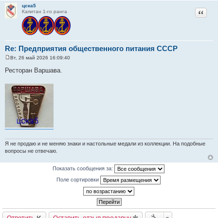
цска5
Цитат
Капитан 1-го ранга
Re: Предприятия общественного питания СССР
Вт, 26 май 2026 16:09:40
С
о
Ресторан Варшава.
о
б
щ
е
н
и
е
Я не продаю и не меняю знаки и настольные медали из коллекции. На подобные
вопросы не отвечаю.
Показать сообщения за:
Поле сортировки
Ответить
Оставить отзыв продавцу