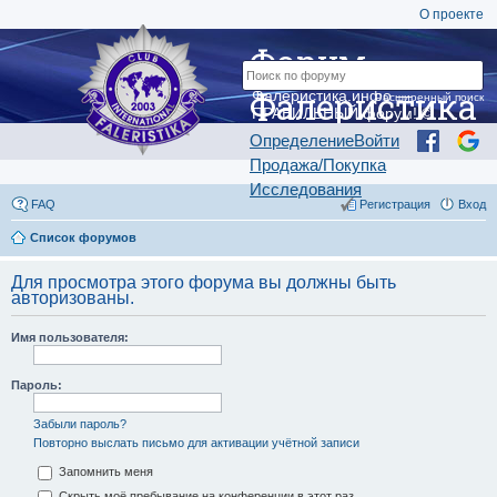
О проекте
Форум
Фалеристика
Фалеристика.инфо —
Расширенный поиск
ПРАВИЛЬНЫЙ форум! ©
Определение
Войти
Продажа/Покупка
Исследования
FAQ
Регистрация
Вход
Список форумов
Для просмотра этого форума вы должны быть
авторизованы.
Имя пользователя:
Пароль:
Забыли пароль?
Повторно выслать письмо для активации учётной записи
Запомнить меня
Скрыть моё пребывание на конференции в этот раз