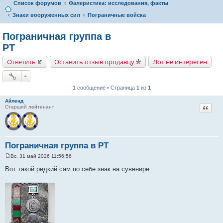
Список форумов
Фалеристика: исследования, факты
Знаки вооруженных сил
Пограничные войска
Пограничная группа в
РТ
Ответить
Оставить отзыв продавцу
Лот не интересен
1 сообщение • Страница
1
из
1
Айленд
Цитат
Старший лейтенант
Пограничная группа в РТ
Вс, 31 май 2026 11:56:56
С
о
Вот такой редкий сам по себе знак на сувенире.
о
б
щ
е
н
и
е