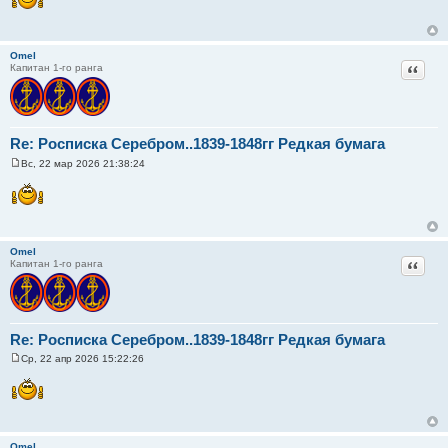
о
б
щ
е
н
Omel
и
Цитат
Капитан 1-го ранга
е
Re: Росписка Серебром..1839-1848гг Редкая бумага
Вс, 22 мар 2026 21:38:24
С
о
о
б
щ
е
н
Omel
и
Цитат
Капитан 1-го ранга
е
Re: Росписка Серебром..1839-1848гг Редкая бумага
Ср, 22 апр 2026 15:22:26
С
о
о
б
щ
е
н
Omel