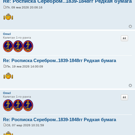
Re: Росписка Серебром..1839-1848гг Редкая бумага
Пт, 09 янв 2026 20:06:16
С
о
о
б
щ
е
н
Omel
и
Цитат
Капитан 1-го ранга
е
Re: Росписка Серебром..1839-1848гг Редкая бумага
Пн, 19 янв 2026 14:00:09
С
о
о
б
щ
е
н
Omel
и
Цитат
Капитан 1-го ранга
е
Re: Росписка Серебром..1839-1848гг Редкая бумага
Сб, 07 мар 2026 10:31:59
С
о