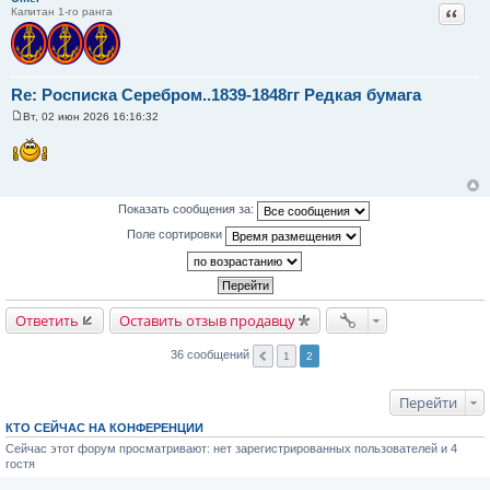
и
Цитат
Капитан 1-го ранга
е
Re: Росписка Серебром..1839-1848гг Редкая бумага
Вт, 02 июн 2026 16:16:32
С
о
о
б
щ
е
н
Показать сообщения за:
и
е
Поле сортировки
Ответить
Оставить отзыв продавцу
36 сообщений
1
2
Перейти
КТО СЕЙЧАС НА КОНФЕРЕНЦИИ
Сейчас этот форум просматривают: нет зарегистрированных пользователей и 4
гостя