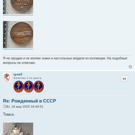
е
Я не продаю и не меняю знаки и настольные медали из коллекции. На подобные
вопросы не отвечаю.
цска5
Цитат
Капитан 1-го ранга
Re: Рожденный в СССР
Вт, 18 мар 2025 16:44:51
С
о
Томск.
о
б
щ
е
н
и