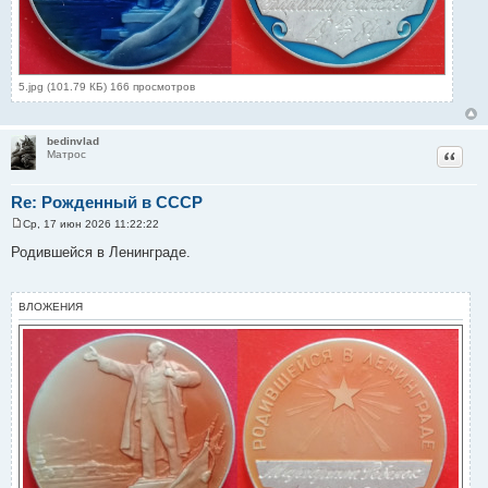
5.jpg (101.79 КБ) 166 просмотров
bedinvlad
Цитат
Матрос
Re: Рожденный в СССР
Ср, 17 июн 2026 11:22:22
С
о
Родившейся в Ленинграде.
о
б
щ
е
ВЛОЖЕНИЯ
н
и
е