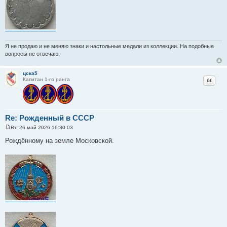
Я не продаю и не меняю знаки и настольные медали из коллекции. На подобные
вопросы не отвечаю.
цска5
Цитат
Капитан 1-го ранга
Re: Рожденный в СССР
Вт, 26 май 2026 16:30:03
С
о
Рождённому на земле Московской.
о
б
щ
е
н
и
е