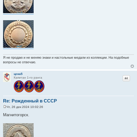
е
Я не продаю и не меняю знаки и настольные медали из коллекции. На подобные
вопросы не отвечаю.
цска5
Цитат
Капитан 1-го ранга
Re: Рожденный в СССР
Чт, 26 дек 2024 10:02:26
С
о
Магнитогорск.
о
б
щ
е
н
и