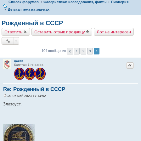
Список форумов
Фалеристика: исследования, факты
Пионерия
Детская тема на значках
Рожденный в СССР
Ответить
Оставить отзыв продавцу
Лот не интересен
104 сообщения
1
2
3
4
цска5
Цитат
Капитан 1-го ранга
Re: Рожденный в СССР
Сб, 06 май 2023 17:14:52
С
о
Златоуст.
о
б
щ
е
н
и
е