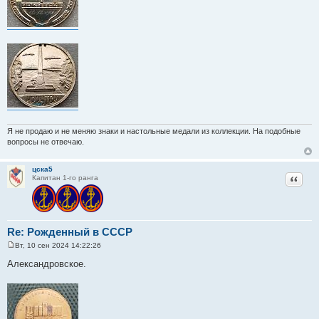
Я не продаю и не меняю знаки и настольные медали из коллекции. На подобные
вопросы не отвечаю.
цска5
Цитат
Капитан 1-го ранга
Re: Рожденный в СССР
Вт, 10 сен 2024 14:22:26
С
о
Александровское.
о
б
щ
е
н
и