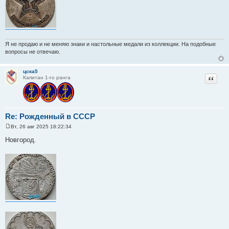
Я не продаю и не меняю знаки и настольные медали из коллекции. На подобные
вопросы не отвечаю.
цска5
Цитат
Капитан 1-го ранга
Re: Рожденный в СССР
Вт, 26 авг 2025 18:22:34
С
о
Новгород.
о
б
щ
е
н
и
е