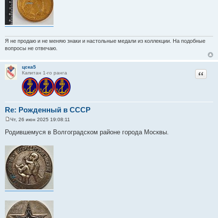
Я не продаю и не меняю знаки и настольные медали из коллекции. На подобные
вопросы не отвечаю.
цска5
Цитат
Капитан 1-го ранга
Re: Рожденный в СССР
Чт, 26 июн 2025 19:08:11
С
о
Родившемуся в Волгоградском районе города Москвы.
о
б
щ
е
н
и
е