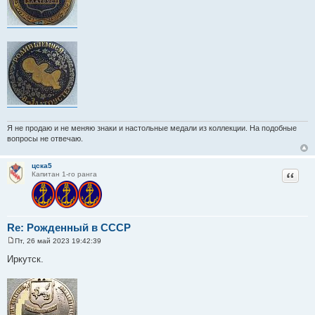
Я не продаю и не меняю знаки и настольные медали из коллекции. На подобные
вопросы не отвечаю.
цска5
Цитат
Капитан 1-го ранга
Re: Рожденный в СССР
Пт, 26 май 2023 19:42:39
С
о
Иркутск.
о
б
щ
е
н
и
е