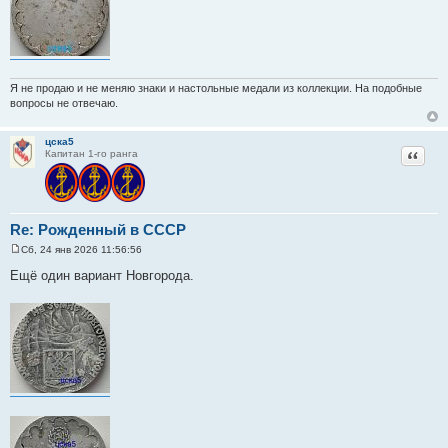
Я не продаю и не меняю знаки и настольные медали из коллекции. На подобные
вопросы не отвечаю.
цска5
Цитат
Капитан 1-го ранга
Re: Рожденный в СССР
Сб, 24 янв 2026 11:56:56
С
о
Ещё один вариант Новгорода.
о
б
щ
е
н
и
е