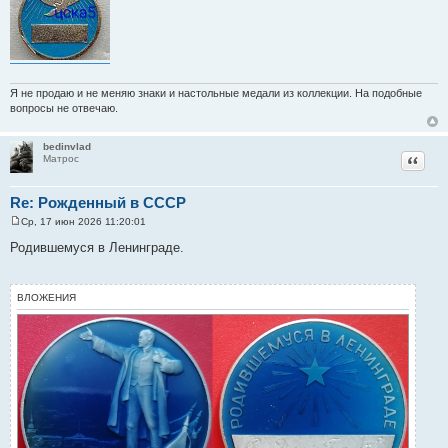
Я не продаю и не меняю знаки и настольные медали из коллекции. На подобные
вопросы не отвечаю.
bedinvlad
Цитат
Матрос
Re: Рожденный в СССР
Ср, 17 июн 2026 11:20:01
С
о
Родившемуся в Ленинграде.
о
б
щ
е
ВЛОЖЕНИЯ
н
и
е