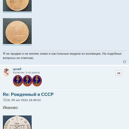
е
Я не продаю и не меняю знаки и настольные медали из коллекции. На подобные
вопросы не отвечаю.
цска5
Цитат
Капитан 1-го ранга
Re: Рожденный в СССР
Сб, 05 окт 2024 18:48:02
С
о
Иваново.
о
б
щ
е
н
и