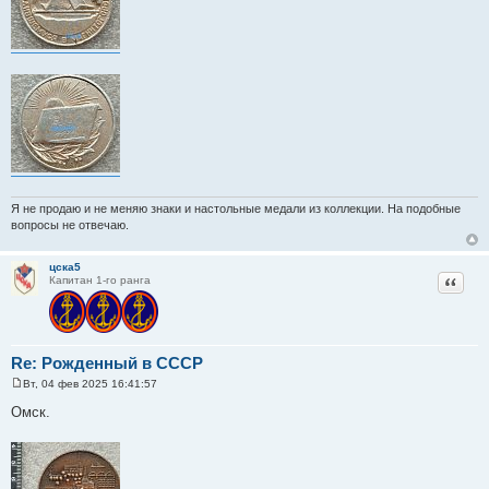
е
Я не продаю и не меняю знаки и настольные медали из коллекции. На подобные
вопросы не отвечаю.
цска5
Цитат
Капитан 1-го ранга
Re: Рожденный в СССР
Вт, 04 фев 2025 16:41:57
С
о
Омск.
о
б
щ
е
н
и