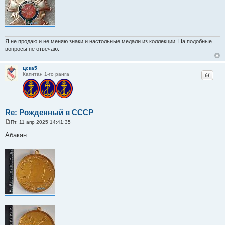
е
Я не продаю и не меняю знаки и настольные медали из коллекции. На подобные
вопросы не отвечаю.
цска5
Цитат
Капитан 1-го ранга
Re: Рожденный в СССР
Пт, 11 апр 2025 14:41:35
С
о
Абакан.
о
б
щ
е
н
и
е