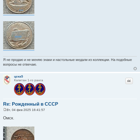
е
Я не продаю и не меняю знаки и настольные медали из коллекции. На подобные
вопросы не отвечаю.
цска5
Цитат
Капитан 1-го ранга
Re: Рожденный в СССР
Вт, 04 фев 2025 16:41:57
С
о
Омск.
о
б
щ
е
н
и