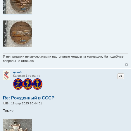
е
Я не продаю и не меняю знаки и настольные медали из коллекции. На подобные
вопросы не отвечаю.
цска5
Цитат
Капитан 1-го ранга
Re: Рожденный в СССР
Вт, 18 мар 2025 16:44:51
С
о
Томск.
о
б
щ
е
н
и