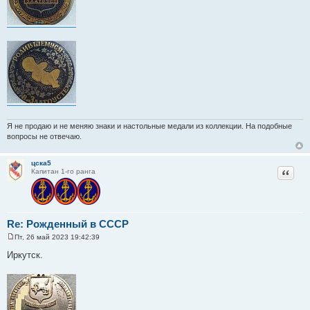
Я не продаю и не меняю знаки и настольные медали из коллекции. На подобные
вопросы не отвечаю.
цска5
Цитат
Капитан 1-го ранга
Re: Рожденный в СССР
Пт, 26 май 2023 19:42:39
С
о
Иркутск.
о
б
щ
е
н
и
е