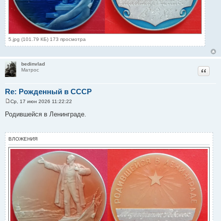
5.jpg (101.79 КБ) 173 просмотра
bedinvlad
Цитат
Матрос
Re: Рожденный в СССР
Ср, 17 июн 2026 11:22:22
С
о
Родившейся в Ленинграде.
о
б
щ
е
ВЛОЖЕНИЯ
н
и
е