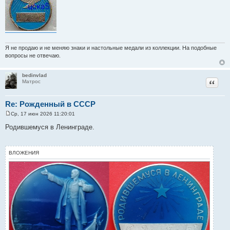
Я не продаю и не меняю знаки и настольные медали из коллекции. На подобные
вопросы не отвечаю.
bedinvlad
Цитат
Матрос
Re: Рожденный в СССР
Ср, 17 июн 2026 11:20:01
С
о
Родившемуся в Ленинграде.
о
б
щ
е
ВЛОЖЕНИЯ
н
и
е