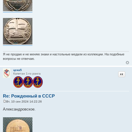
Я не продаю и не меняю знаки и настольные медали из коллекции. На подобные
вопросы не отвечаю.
цска5
Цитат
Капитан 1-го ранга
Re: Рожденный в СССР
Вт, 10 сен 2024 14:22:26
С
о
Александровское.
о
б
щ
е
н
и