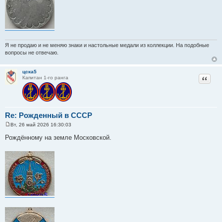
Я не продаю и не меняю знаки и настольные медали из коллекции. На подобные
вопросы не отвечаю.
цска5
Цитат
Капитан 1-го ранга
Re: Рожденный в СССР
Вт, 26 май 2026 16:30:03
С
о
Рождённому на земле Московской.
о
б
щ
е
н
и
е