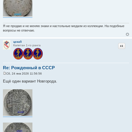
Я не продаю и не меняю знаки и настольные медали из коллекции. На подобные
вопросы не отвечаю.
цска5
Цитат
Капитан 1-го ранга
Re: Рожденный в СССР
Сб, 24 янв 2026 11:56:56
С
о
Ещё один вариант Новгорода.
о
б
щ
е
н
и
е