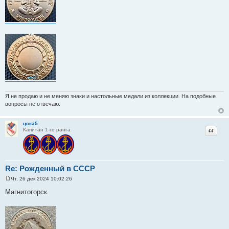
е
Я не продаю и не меняю знаки и настольные медали из коллекции. На подобные
вопросы не отвечаю.
цска5
Цитат
Капитан 1-го ранга
Re: Рожденный в СССР
Чт, 26 дек 2024 10:02:26
С
о
Магнитогорск.
о
б
щ
е
н
и