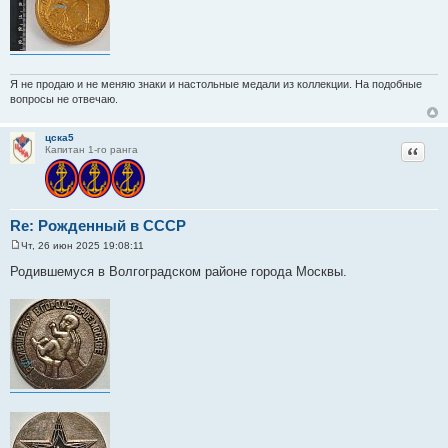
Я не продаю и не меняю знаки и настольные медали из коллекции. На подобные
вопросы не отвечаю.
цска5
Цитат
Капитан 1-го ранга
Re: Рожденный в СССР
Чт, 26 июн 2025 19:08:11
С
о
Родившемуся в Волгоградском районе города Москвы.
о
б
щ
е
н
и
е