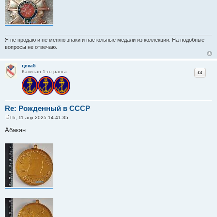
е
Я не продаю и не меняю знаки и настольные медали из коллекции. На подобные
вопросы не отвечаю.
цска5
Цитат
Капитан 1-го ранга
Re: Рожденный в СССР
Пт, 11 апр 2025 14:41:35
С
о
Абакан.
о
б
щ
е
н
и
е