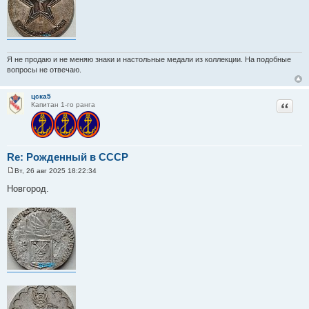
Я не продаю и не меняю знаки и настольные медали из коллекции. На подобные
вопросы не отвечаю.
цска5
Цитат
Капитан 1-го ранга
Re: Рожденный в СССР
Вт, 26 авг 2025 18:22:34
С
о
Новгород.
о
б
щ
е
н
и
е