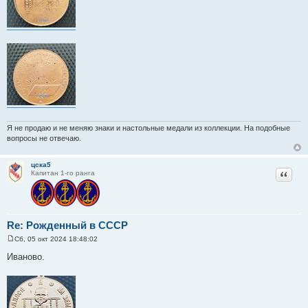
е
Я не продаю и не меняю знаки и настольные медали из коллекции. На подобные
вопросы не отвечаю.
цска5
Цитат
Капитан 1-го ранга
Re: Рожденный в СССР
Сб, 05 окт 2024 18:48:02
С
о
Иваново.
о
б
щ
е
н
и