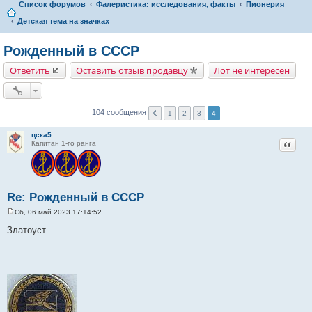
Список форумов
Фалеристика: исследования, факты
Пионерия
Детская тема на значках
Рожденный в СССР
Ответить
Оставить отзыв продавцу
Лот не интересен
104 сообщения
1
2
3
4
цска5
Цитат
Капитан 1-го ранга
Re: Рожденный в СССР
Сб, 06 май 2023 17:14:52
С
о
Златоуст.
о
б
щ
е
н
и
е