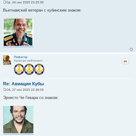
Ср, 24 сен 2025 23:25:50
С
о
Вьетнамский ветеран с кубинским знаком.
о
б
щ
е
н
и
е
Пифагор
Цитат
Капитан-лейтенант
Re: Авиация Кубы
Сб, 27 сен 2025 22:39:05
С
о
Эрнесто Че Гевара со знаком.
о
б
щ
е
н
и
е