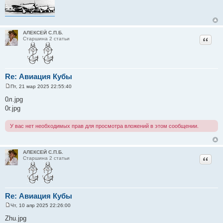
АЛЕКСЕЙ С.П.Б.
Цитат
Старшина 2 статьи
Re: Авиация Кубы
Пт, 21 мар 2025 22:55:40
С
о
0л.jpg
о
0г.jpg
б
щ
е
У вас нет необходимых прав для просмотра вложений в этом сообщении.
н
и
е
АЛЕКСЕЙ С.П.Б.
Цитат
Старшина 2 статьи
Re: Авиация Кубы
Чт, 10 апр 2025 22:26:00
С
о
Zhu.jpg
о