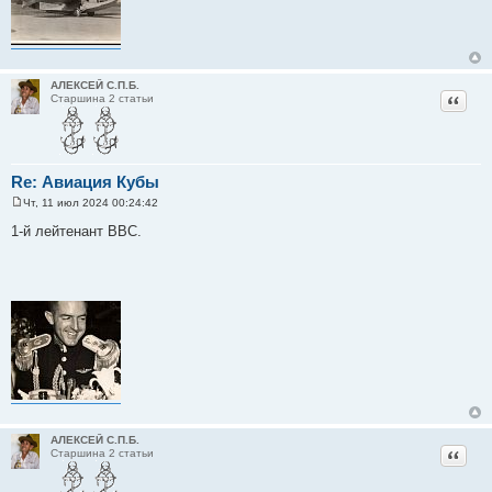
АЛЕКСЕЙ С.П.Б.
Цитат
Старшина 2 статьи
Re: Авиация Кубы
Чт, 11 июл 2024 00:24:42
С
о
1-й лейтенант ВВС.
о
б
щ
е
н
и
е
АЛЕКСЕЙ С.П.Б.
Цитат
Старшина 2 статьи