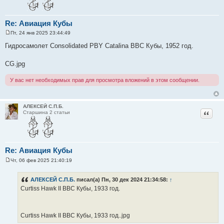
Re: Авиация Кубы
Пт, 24 янв 2025 23:44:49
С
о
Гидросамолет Consolidated PBY Catalina ВВС Кубы, 1952 год.
о
б
щ
CG.jpg
е
н
и
У вас нет необходимых прав для просмотра вложений в этом сообщении.
е
АЛЕКСЕЙ С.П.Б.
Цитат
Старшина 2 статьи
Re: Авиация Кубы
Чт, 06 фев 2025 21:40:19
С
о
о
АЛЕКСЕЙ С.П.Б.
писал(а) Пн, 30 дек 2024 21:34:58:
↑
б
Curtiss Hawk II ВВС Кубы, 1933 год.
щ
е
н
и
е
Curtiss Hawk II ВВС Кубы, 1933 год..jpg