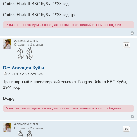
о
Curtiss Hawk II ВВС Кубы, 1933 год.
о
б
щ
Curtiss Hawk II ВВС Кубы, 1933 год..jpg
е
н
и
У вас нет необходимых прав для просмотра вложений в этом сообщении.
е
АЛЕКСЕЙ С.П.Б.
Цитат
Старшина 2 статьи
Re: Авиация Кубы
Вт, 21 янв 2025 22:13:39
С
о
Транспортный и пассажирский самолёт Douglas Dakota ВВС Кубы,
о
1944 год.
б
щ
е
Bk.jpg
н
и
е
У вас нет необходимых прав для просмотра вложений в этом сообщении.
АЛЕКСЕЙ С.П.Б.
Цитат
Старшина 2 статьи