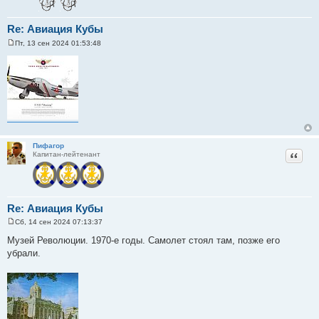
Re: Авиация Кубы
Пт, 13 сен 2024 01:53:48
С
о
о
б
щ
е
н
и
е
Пифагор
Цитат
Капитан-лейтенант
Re: Авиация Кубы
Сб, 14 сен 2024 07:13:37
С
о
Музей Революции. 1970-е годы. Самолет стоял там, позже его
о
убрали.
б
щ
е
н
и
е