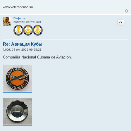
www.veterancuba.su
Пифагор
Цитат
Капитан-лейтенант
Re: Авиация Кубы
Сб, 04 окт 2025 09:55:21
С
о
Compañía Nacional Cubana de Aviación.
о
б
щ
е
н
и
е