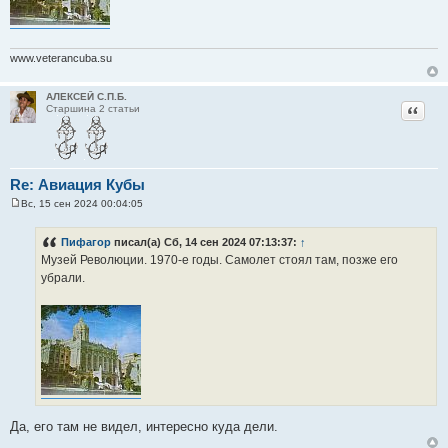
www.veterancuba.su
АЛЕКСЕЙ С.П.Б.
Цитат
Старшина 2 статьи
Re: Авиация Кубы
Вс, 15 сен 2024 00:04:05
С
о
о
Пифагор
писал(а) Сб, 14 сен 2024 07:13:37:
↑
б
Музей Революции. 1970-е годы. Самолет стоял там, позже его
щ
е
убрали.
н
и
е
Да, его там не видел, интересно куда дели.