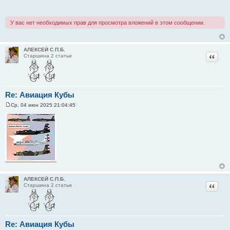
б
щ
е
У вас нет необходимых прав для просмотра вложений в этом сообщении.
н
и
е
АЛЕКСЕЙ С.П.Б.
Цитат
Старшина 2 статьи
Re: Авиация Кубы
Ср, 04 июн 2025 21:04:45
С
о
о
б
щ
е
н
и
е
АЛЕКСЕЙ С.П.Б.
Цитат
Старшина 2 статьи
Re: Авиация Кубы