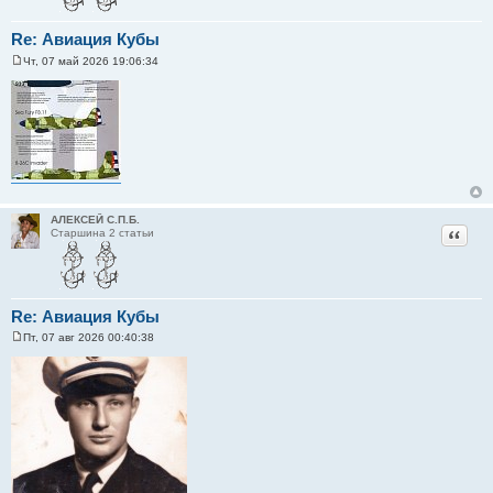
Re: Авиация Кубы
Чт, 07 май 2026 19:06:34
С
о
о
б
щ
е
н
и
е
АЛЕКСЕЙ С.П.Б.
Цитат
Старшина 2 статьи
Re: Авиация Кубы
Пт, 07 авг 2026 00:40:38
С
о
о
б
щ
е
н
и
е