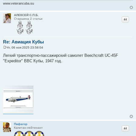
www.veterancuba.su
АЛЕКСЕЙ С.П.Б.
Цитат
Старшина 2 статьи
Re: Авиация Кубы
Чт, 06 ноя 2025 23:58:04
С
о
Легкий транспортно-пассажирский самолет Beechcraft UC-45F
о
"Expeditor" ВВС Кубы, 1947 год.
б
щ
е
н
и
е
Пифагор
Цитат
Капитан-лейтенант