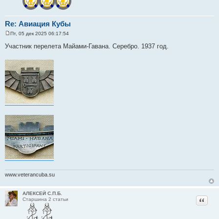
Re: Авиация Кубы
Пт, 05 дек 2025 06:17:54
С
о
Участник перелета Майами-Гавана. Серебро. 1937 год.
о
б
щ
е
н
и
е
www.veterancuba.su
АЛЕКСЕЙ С.П.Б.
Цитат
Старшина 2 статьи