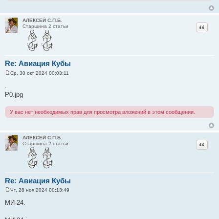
и
е
АЛЕКСЕЙ С.П.Б.
Цитат
Старшина 2 статьи
Re: Авиация Кубы
Ср, 30 окт 2024 00:03:11
С
о
.
о
P0.jpg
б
щ
е
У вас нет необходимых прав для просмотра вложений в этом сообщении.
н
и
е
АЛЕКСЕЙ С.П.Б.
Цитат
Старшина 2 статьи
Re: Авиация Кубы
Чт, 28 ноя 2024 00:13:49
С
о
МИ-24.
о
б
щ