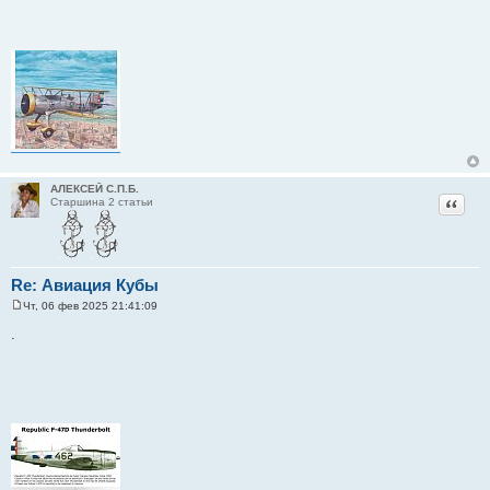
АЛЕКСЕЙ С.П.Б.
Цитат
Старшина 2 статьи
Re: Авиация Кубы
Чт, 06 фев 2025 21:41:09
С
о
.
о
б
щ
е
н
и
е