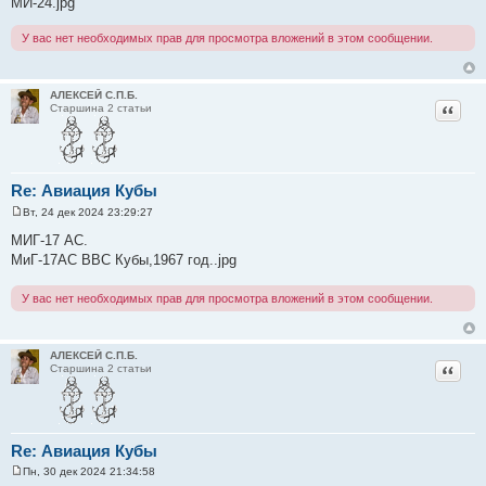
МИ-24.jpg
е
н
и
У вас нет необходимых прав для просмотра вложений в этом сообщении.
е
АЛЕКСЕЙ С.П.Б.
Цитат
Старшина 2 статьи
Re: Авиация Кубы
Вт, 24 дек 2024 23:29:27
С
о
МИГ-17 АС.
о
МиГ-17АС ВВС Кубы,1967 год..jpg
б
щ
е
У вас нет необходимых прав для просмотра вложений в этом сообщении.
н
и
е
АЛЕКСЕЙ С.П.Б.
Цитат
Старшина 2 статьи
Re: Авиация Кубы
Пн, 30 дек 2024 21:34:58
С