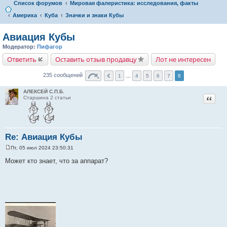
Список форумов
Мировая фалеристика: исследования, факты
Америка
Куба
Значки и знаки Кубы
Авиация Кубы
Модератор:
Пифагор
Ответить
Оставить отзыв продавцу
Лот не интересен
235 сообщений
1
…
4
5
6
7
8
АЛЕКСЕЙ С.П.Б.
Цитат
Старшина 2 статьи
Re: Авиация Кубы
Пт, 05 июл 2024 23:50:31
С
о
Может кто знает, что за аппарат?
о
б
щ
е
н
и
е