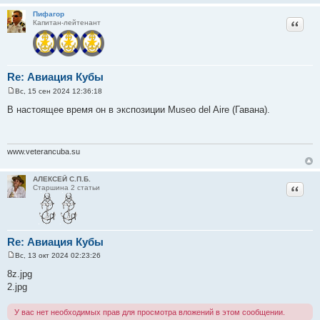
Пифагор
Цитат
Капитан-лейтенант
Re: Авиация Кубы
Вс, 15 сен 2024 12:36:18
С
о
В настоящее время он в экспозиции Museo del Aire (Гавана).
о
б
щ
е
н
www.veterancuba.su
и
е
АЛЕКСЕЙ С.П.Б.
Цитат
Старшина 2 статьи
Re: Авиация Кубы
Вс, 13 окт 2024 02:23:26
С
о
8z.jpg
о
2.jpg
б
щ
е
У вас нет необходимых прав для просмотра вложений в этом сообщении.
н