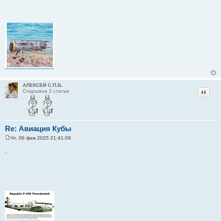
АЛЕКСЕЙ С.П.Б.
Цитат
Старшина 2 статьи
Re: Авиация Кубы
Чт, 06 фев 2025 21:41:09
С
о
.
о
б
щ
е
н
и
е