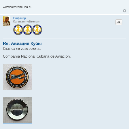
www.veterancuba.su
Пифагор
Цитат
Капитан-лейтенант
Re: Авиация Кубы
Сб, 04 окт 2025 09:55:21
С
о
Compañía Nacional Cubana de Aviación.
о
б
щ
е
н
и
е