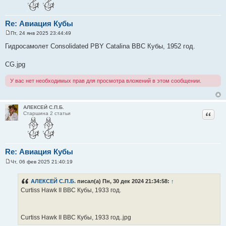
Re: Авиация Кубы
Пт, 24 янв 2025 23:44:49
С
о
Гидросамолет Consolidated PBY Catalina ВВС Кубы, 1952 год.
о
б
щ
CG.jpg
е
н
и
У вас нет необходимых прав для просмотра вложений в этом сообщении.
е
АЛЕКСЕЙ С.П.Б.
Цитат
Старшина 2 статьи
Re: Авиация Кубы
Чт, 06 фев 2025 21:40:19
С
о
о
АЛЕКСЕЙ С.П.Б.
писал(а) Пн, 30 дек 2024 21:34:58:
↑
б
Curtiss Hawk II ВВС Кубы, 1933 год.
щ
е
н
и
е
Curtiss Hawk II ВВС Кубы, 1933 год..jpg