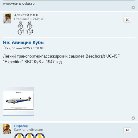
www.veterancuba.su
АЛЕКСЕЙ С.П.Б.
Цитат
Старшина 2 статьи
Re: Авиация Кубы
Чт, 06 ноя 2025 23:58:04
С
о
Легкий транспортно-пассажирский самолет Beechcraft UC-45F
о
"Expeditor" ВВС Кубы, 1947 год.
б
щ
е
н
и
е
Пифагор
Цитат
Капитан-лейтенант