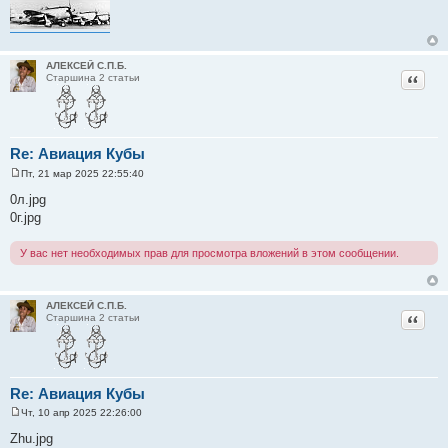
АЛЕКСЕЙ С.П.Б.
Цитат
Старшина 2 статьи
Re: Авиация Кубы
Пт, 21 мар 2025 22:55:40
С
о
0л.jpg
о
0г.jpg
б
щ
е
У вас нет необходимых прав для просмотра вложений в этом сообщении.
н
и
е
АЛЕКСЕЙ С.П.Б.
Цитат
Старшина 2 статьи
Re: Авиация Кубы
Чт, 10 апр 2025 22:26:00
С
о
Zhu.jpg
о