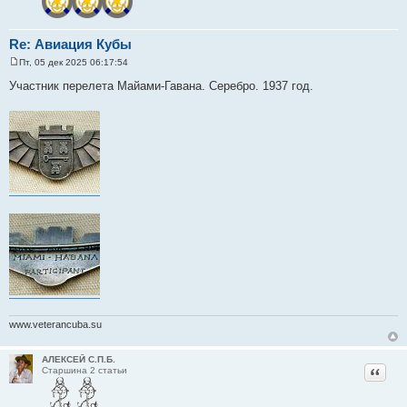
Re: Авиация Кубы
Пт, 05 дек 2025 06:17:54
С
о
Участник перелета Майами-Гавана. Серебро. 1937 год.
о
б
щ
е
н
и
е
www.veterancuba.su
АЛЕКСЕЙ С.П.Б.
Цитат
Старшина 2 статьи