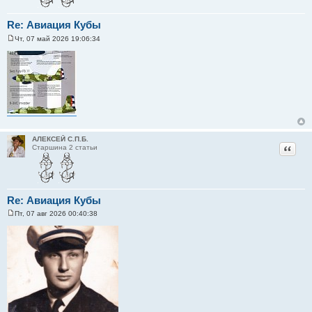
Re: Авиация Кубы
Чт, 07 май 2026 19:06:34
С
о
о
б
щ
е
н
и
е
АЛЕКСЕЙ С.П.Б.
Цитат
Старшина 2 статьи
Re: Авиация Кубы
Пт, 07 авг 2026 00:40:38
С
о
о
б
щ
е
н
и
е