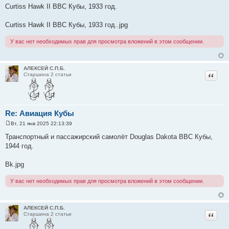
о
Curtiss Hawk II ВВС Кубы, 1933 год.
о
б
щ
Curtiss Hawk II ВВС Кубы, 1933 год..jpg
е
н
и
У вас нет необходимых прав для просмотра вложений в этом сообщении.
е
АЛЕКСЕЙ С.П.Б.
Цитат
Старшина 2 статьи
Re: Авиация Кубы
Вт, 21 янв 2025 22:13:39
С
о
Транспортный и пассажирский самолёт Douglas Dakota ВВС Кубы,
о
1944 год.
б
щ
е
Bk.jpg
н
и
е
У вас нет необходимых прав для просмотра вложений в этом сообщении.
АЛЕКСЕЙ С.П.Б.
Цитат
Старшина 2 статьи