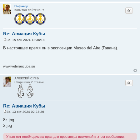
Пифагор
Цитат
Капитан-лейтенант
Re: Авиация Кубы
Вс, 15 сен 2024 12:36:18
С
о
В настоящее время он в экспозиции Museo del Aire (Гавана).
о
б
щ
е
н
www.veterancuba.su
и
е
АЛЕКСЕЙ С.П.Б.
Цитат
Старшина 2 статьи
Re: Авиация Кубы
Вс, 13 окт 2024 02:23:26
С
о
8z.jpg
о
2.jpg
б
щ
е
У вас нет необходимых прав для просмотра вложений в этом сообщении.
н