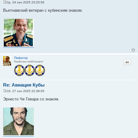
Ср, 24 сен 2025 23:25:50
С
о
Вьетнамский ветеран с кубинским знаком.
о
б
щ
е
н
и
е
Пифагор
Цитат
Капитан-лейтенант
Re: Авиация Кубы
Сб, 27 сен 2025 22:39:05
С
о
Эрнесто Че Гевара со знаком.
о
б
щ
е
н
и
е