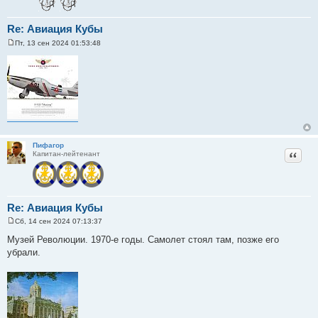
Re: Авиация Кубы
Пт, 13 сен 2024 01:53:48
С
о
о
б
щ
е
н
и
е
Пифагор
Цитат
Капитан-лейтенант
Re: Авиация Кубы
Сб, 14 сен 2024 07:13:37
С
о
Музей Революции. 1970-е годы. Самолет стоял там, позже его
о
убрали.
б
щ
е
н
и
е