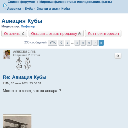
Список форумов
Мировая фалеристика: исследования, факты
Америка
Куба
Значки и знаки Кубы
Авиация Кубы
Модератор:
Пифагор
Ответить
Оставить отзыв продавцу
Лот не интересен
235 сообщений
1
…
4
5
6
7
8
АЛЕКСЕЙ С.П.Б.
Цитат
Старшина 2 статьи
Re: Авиация Кубы
Пт, 05 июл 2024 23:50:31
С
о
Может кто знает, что за аппарат?
о
б
щ
е
н
и
е