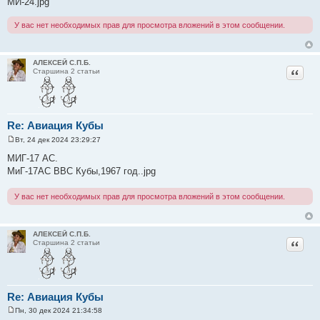
МИ-24.jpg
е
н
и
У вас нет необходимых прав для просмотра вложений в этом сообщении.
е
АЛЕКСЕЙ С.П.Б.
Цитат
Старшина 2 статьи
Re: Авиация Кубы
Вт, 24 дек 2024 23:29:27
С
о
МИГ-17 АС.
о
МиГ-17АС ВВС Кубы,1967 год..jpg
б
щ
е
У вас нет необходимых прав для просмотра вложений в этом сообщении.
н
и
е
АЛЕКСЕЙ С.П.Б.
Цитат
Старшина 2 статьи
Re: Авиация Кубы
Пн, 30 дек 2024 21:34:58
С