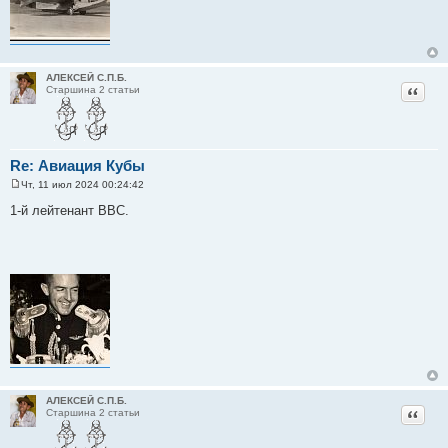
АЛЕКСЕЙ С.П.Б.
Цитат
Старшина 2 статьи
Re: Авиация Кубы
Чт, 11 июл 2024 00:24:42
С
о
1-й лейтенант ВВС.
о
б
щ
е
н
и
е
АЛЕКСЕЙ С.П.Б.
Цитат
Старшина 2 статьи