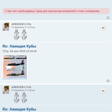
б
щ
е
У вас нет необходимых прав для просмотра вложений в этом сообщении.
н
и
е
АЛЕКСЕЙ С.П.Б.
Цитат
Старшина 2 статьи
Re: Авиация Кубы
Ср, 04 июн 2025 21:04:45
С
о
о
б
щ
е
н
и
е
АЛЕКСЕЙ С.П.Б.
Цитат
Старшина 2 статьи
Re: Авиация Кубы