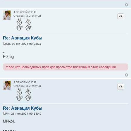
и
е
АЛЕКСЕЙ С.П.Б.
Цитат
Старшина 2 статьи
Re: Авиация Кубы
Ср, 30 окт 2024 00:03:11
С
о
.
о
P0.jpg
б
щ
е
У вас нет необходимых прав для просмотра вложений в этом сообщении.
н
и
е
АЛЕКСЕЙ С.П.Б.
Цитат
Старшина 2 статьи
Re: Авиация Кубы
Чт, 28 ноя 2024 00:13:49
С
о
МИ-24.
о
б
щ