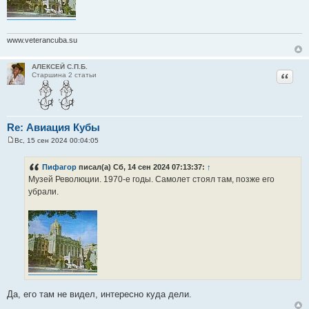
www.veterancuba.su
АЛЕКСЕЙ С.П.Б.
Цитат
Старшина 2 статьи
Re: Авиация Кубы
Вс, 15 сен 2024 00:04:05
С
о
о
Пифагор
писал(а) Сб, 14 сен 2024 07:13:37:
↑
б
Музей Революции. 1970-е годы. Самолет стоял там, позже его
щ
е
убрали.
н
и
е
Да, его там не видел, интересно куда дели.