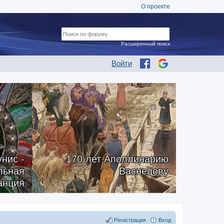
О проекте
Расширенный поиск
Войти
нис -
170 лет Аполлинарию
альная
Васнецову
анция
Регистрация
Вход