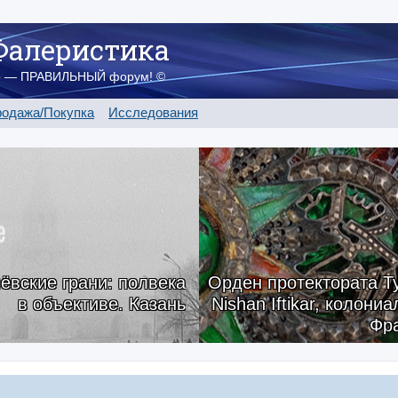
Фалеристика
о — ПРАВИЛЬНЫЙ форум! ©
одажа/Покупка
Исследования
ёвские грани: полвека
Орден протектората Ту
в объективе. Казань
Nishan Iftikar, колони
Фр