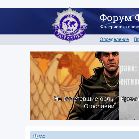
Форум 
Фалеристика.инф
Определение
Пр
Не взлетевшие орлы
Кремл
Югославии
FAQ