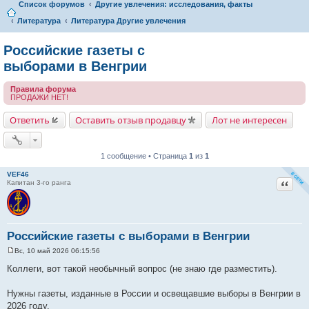
Список форумов
Другие увлечения: исследования, факты
Литература
Литература Другие увлечения
Российские газеты с
выборами в Венгрии
Правила форума
ПРОДАЖИ НЕТ!
Ответить
Оставить отзыв продавцу
Лот не интересен
1 сообщение • Страница
1
из
1
VEF46
Цитат
Капитан 3-го ранга
Российские газеты с выборами в Венгрии
Вс, 10 май 2026 06:15:56
С
о
Коллеги, вот такой необычный вопрос (не знаю где разместить).
о
б
щ
Нужны газеты, изданные в России и освещавшие выборы в Венгрии в
е
2026 году.
н