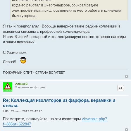
и
е
когда-то работал в Энергонадзоре, собирал редкие
электросчётчики...пришлось поменять место работы и коллекция
была утеряна...
Я так и предполагал. Вообще наверное такие редкие коллекции в
основном связаны с профессией коллекционера.
Я сам бывший пожарный и коллекционирую соответственно награды
и знаки пожарных.
С Уважением,
Сергей!
ПОЖАРНЫЙ СПИТ - СТРАНА БОГАТЕЕТ
Аляксей
Цитат
Я новичок на форуме!
Re: Коллекция изоляторов из фарфора, керамики и
стекла.
Пт, 28 июл 2017 20:42:20
С
о
Посмотрите, пожалуйста, на эти изоляторы
viewtopic.php?
о
f=885&t=622847
б
щ