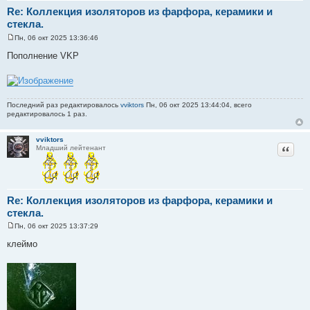
Re: Коллекция изоляторов из фарфора, керамики и
стекла.
Пн, 06 окт 2025 13:36:46
С
о
Пополнение VKP
о
б
щ
е
н
и
Последний раз редактировалось
vviktors
Пн, 06 окт 2025 13:44:04, всего
е
редактировалось 1 раз.
vviktors
Цитат
Младший лейтенант
Re: Коллекция изоляторов из фарфора, керамики и
стекла.
Пн, 06 окт 2025 13:37:29
С
о
клеймо
о
б
щ
е
н
и
е