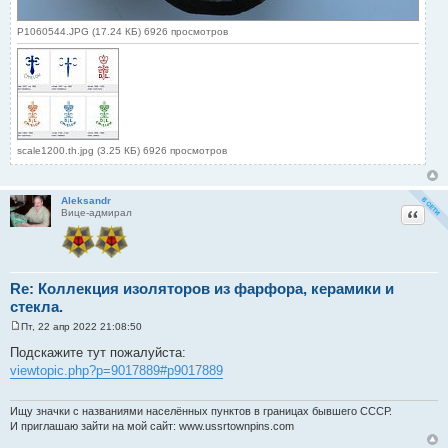
P1060544.JPG (17.24 КБ) 6926 просмотров
scale1200.th.jpg (3.25 КБ) 6926 просмотров
Aleksandr
Цитат
Вице-адмирал
Re: Коллекция изоляторов из фарфора, керамики и
стекла.
Пт, 22 апр 2022 21:08:50
С
о
Подскажите тут пожалуйста:
о
viewtopic.php?p=9017889#p9017889
б
щ
е
н
Ищу значки с названиями населённых пунктов в границах бывшего СССР.
и
И приглашаю зайти на мой сайт: www.ussrtownpins.com
е