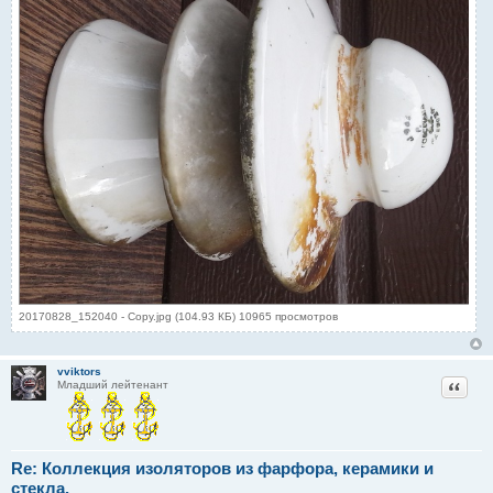
20170828_152040 - Copy.jpg (104.93 КБ) 10965 просмотров
vviktors
Цитат
Младший лейтенант
Re: Коллекция изоляторов из фарфора, керамики и
стекла.