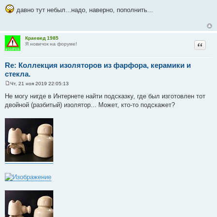
о
давно тут небыл...надо, наверно, пополнить...
о
б
щ
е
н
Краевед 1985
и
Цитат
Я новичок на форуме!
е
Re: Коллекция изоляторов из фарфора, керамики и
стекла.
Чт, 21 ноя 2019 22:05:13
С
о
Не могу нигде в Интернете найти подсказку, где был изготовлен тот
о
двойной (разбитый) изолятор... Может, кто-то подскажет?
б
щ
е
н
и
е