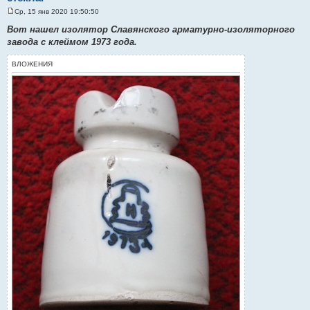
Ср, 15 янв 2020 19:50:50
С
о
Вот нашел изолятор Славянского арматурно-изоляторного
о
завода с клеймом 1973 года.
б
щ
е
ВЛОЖЕНИЯ
н
и
е