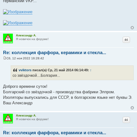
германский VKP...
б
щ
е
н
и
е
Александр А.
Цитат
Я новичок на форуме!
Re: коллекция фарфора, керамики и стекла...
Сб, 12 ноя 2022 16:28:42
С
о
о
vviktors
писал(а) Ср, 21 май 2014 06:14:49:
↑
б
со звёздочкой....Болгария...
щ
е
н
Доброго времени суток!
и
е
Болгарский со звёздочкой - производства фабрики Элпром.
Изоляторы выпускались для СССР, в болгарском языке нет буквы Э.
Ваш Александр
Александр А.
Цитат
Я новичок на форуме!
Re: коллекция фарфора, керамики и стекла...