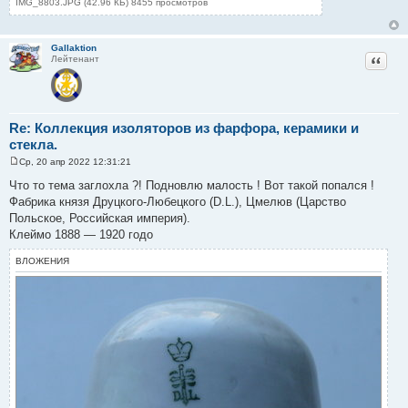
IMG_8803.JPG (42.96 КБ) 8455 просмотров
Gallaktion
Цитат
Лейтенант
Re: Коллекция изоляторов из фарфора, керамики и
стекла.
Ср, 20 апр 2022 12:31:21
С
о
Что то тема заглохла ?! Подновлю малость ! Вот такой попался !
о
Фабрика князя Друцкого-Любецкого (D.L.), Цмелюв (Царство
б
щ
Польское, Российская империя).
е
Клеймо 1888 — 1920 годо
н
и
е
ВЛОЖЕНИЯ