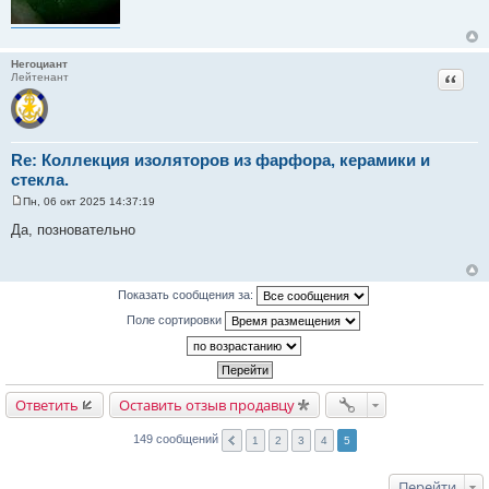
Негоциант
Цитат
Лейтенант
Re: Коллекция изоляторов из фарфора, керамики и
стекла.
Пн, 06 окт 2025 14:37:19
С
о
Да, позновательно
о
б
щ
е
н
Показать сообщения за:
и
е
Поле сортировки
Ответить
Оставить отзыв продавцу
149 сообщений
1
2
3
4
5
Перейти