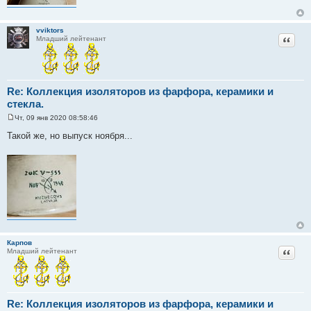
vviktors
Цитат
Младший лейтенант
Re: Коллекция изоляторов из фарфора, керамики и
стекла.
Чт, 09 янв 2020 08:58:46
С
о
Такой же, но выпуск ноября...
о
б
щ
е
н
и
е
Карпов
Цитат
Младший лейтенант
Re: Коллекция изоляторов из фарфора, керамики и