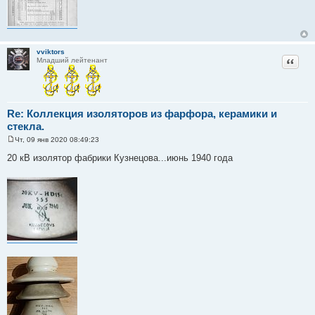
vviktors
Цитат
Младший лейтенант
Re: Коллекция изоляторов из фарфора, керамики и
стекла.
Чт, 09 янв 2020 08:49:23
С
о
20 кВ изолятор фабрики Кузнецова...июнь 1940 года
о
б
щ
е
н
и
е