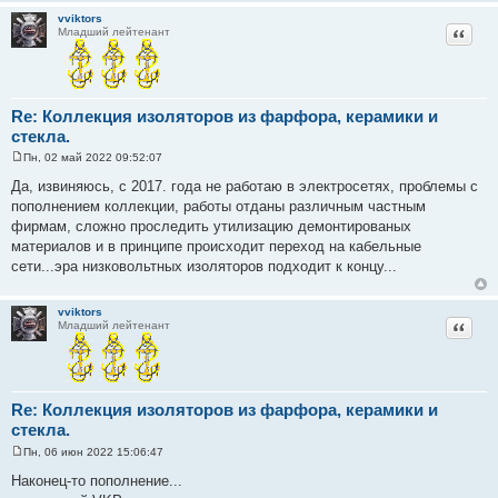
vviktors
Цитат
Младший лейтенант
Re: Коллекция изоляторов из фарфора, керамики и
стекла.
Пн, 02 май 2022 09:52:07
С
о
Да, извиняюсь, с 2017. года не работаю в электросетях, проблемы с
о
пополнением коллекции, работы отданы различным частным
б
щ
фирмам, сложно проследить утилизацию демонтированых
е
материалов и в принципе происходит переход на кабельные
н
и
сети...эра низковольтных изоляторов подходит к концу...
е
vviktors
Цитат
Младший лейтенант
Re: Коллекция изоляторов из фарфора, керамики и
стекла.
Пн, 06 июн 2022 15:06:47
С
о
Наконец-то пополнение...
о