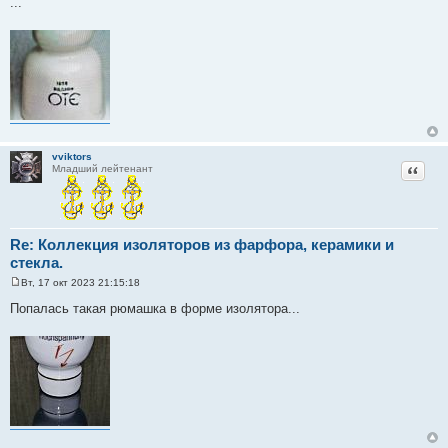
...
о
б
щ
е
н
и
е
vviktors
Цитат
Младший лейтенант
Re: Коллекция изоляторов из фарфора, керамики и
стекла.
Вт, 17 окт 2023 21:15:18
С
о
Попалась такая рюмашка в форме изолятора...
о
б
щ
е
н
и
е