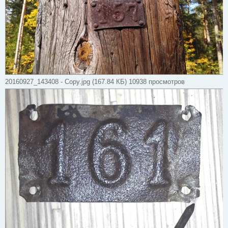
20160927_143408 - Copy.jpg (167.84 КБ) 10938 просмотров