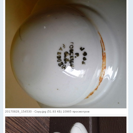
20170828_154530 - Copy.jpg (51.93 КБ) 10965 просмотров