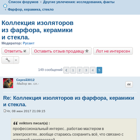
Список форумов
Другие увлечения: исследования, факты
Фарфор, керамика, стекло
Коллекция изоляторов
из фарфора, керамики
и стекла.
Модератор:
Русант
Ответить
Оставить отзыв продавцу
Лот не интересен
149 сообщений
1
2
3
4
5
Сергей3012
Цитат
-Майор вн. сл.-
Re: Коллекция изоляторов из фарфора, керамики
и стекла.
Чт, 08 июн 2017 21:09:15
С
о
о
vviktors писал(а) :
б
профессиональный интерес...работаю мастером в
щ
е
электросетях...вообще стараюсь сохранить всё, что связано с
н
историей электросетей...