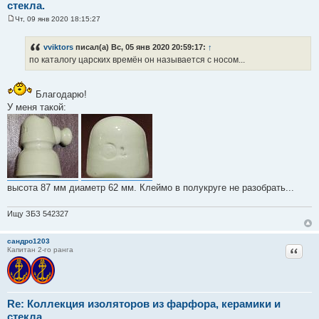
стекла.
Чт, 09 янв 2020 18:15:27
С
о
о
vviktors
писал(а) Вс, 05 янв 2020 20:59:17:
↑
б
по каталогу царских времён он называется с носом...
щ
е
н
и
Благодарю!
е
У меня такой:
высота 87 мм диаметр 62 мм. Клеймо в полукруге не разобрать...
Ищу ЗБЗ 542327
сандро1203
Цитат
Капитан 2-го ранга
Re: Коллекция изоляторов из фарфора, керамики и
стекла.