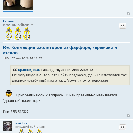
Карпов
Цитат
Младший лейтенант
Re: Коллекция изоляторов из фарфора, керамики и
стекла.
Вс, 05 янв 2020 14:12:37
С
о
о
Краевед 1985
писал(а) Чт, 21 ноя 2019 22:05:13:
↑
б
Не могу нигде в Интернете найти подсказку, где был изготовлен тот
щ
е
двойной (разбитый) изолятор... Может, кто-то подскажет
н
и
е
Присоединяюсь к вопросу! И как правильно называется
"двойной" изолятор?
Ищу ЗБЗ 542327
vviktors
Цитат
Младший лейтенант