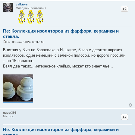
vviktors
Цитат
Младший лейтенант
Re: Коллекция изоляторов из фарфора, керамики и
стекла.
Пн, 03 июн 2024 18:37:48
С
о
В пятницу был на барахолке в Икшкиле, было с десяток царских
о
изоляторов, один немецкий с зелёной полосой, но дорого просили
б
щ
...по 15 евриков...
е
Взял два таких...интересное клеймо, может кто знает чьё...
н
и
е
guest393
Цитат
Матрос
Re: Коллекция изоляторов из фарфора, керамики и
стекла.