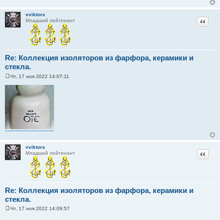
е
н
vviktors
и
Цитат
Младший лейтенант
е
Re: Коллекция изоляторов из фарфора, керамики и
стекла.
Чт, 17 ноя 2022 14:07:11
С
о
о
б
щ
е
н
и
е
vviktors
Цитат
Младший лейтенант
Re: Коллекция изоляторов из фарфора, керамики и
стекла.
Чт, 17 ноя 2022 14:09:57
С
о