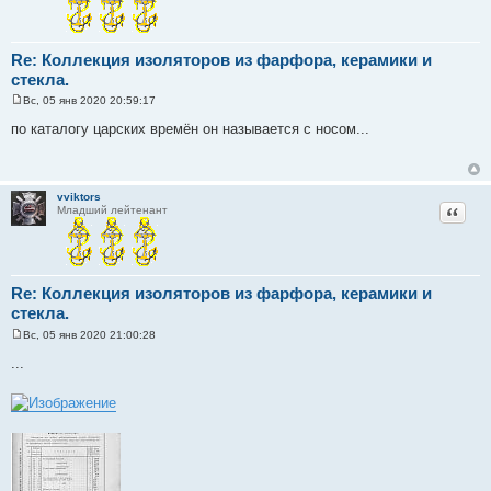
Re: Коллекция изоляторов из фарфора, керамики и
стекла.
Вс, 05 янв 2020 20:59:17
С
о
по каталогу царских времён он называется с носом...
о
б
щ
е
н
vviktors
и
Цитат
Младший лейтенант
е
Re: Коллекция изоляторов из фарфора, керамики и
стекла.
Вс, 05 янв 2020 21:00:28
С
о
...
о
б
щ
е
н
и
е