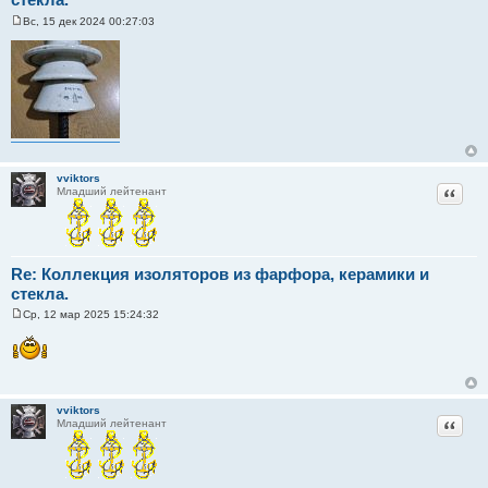
Вс, 15 дек 2024 00:27:03
С
о
о
б
щ
е
н
и
е
vviktors
Цитат
Младший лейтенант
Re: Коллекция изоляторов из фарфора, керамики и
стекла.
Ср, 12 мар 2025 15:24:32
С
о
о
б
щ
е
н
vviktors
и
Цитат
Младший лейтенант
е