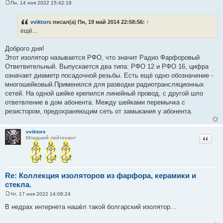
Пн, 14 ноя 2022 15:42:18
С
о
о
vviktors
писал(а) Пн, 19 май 2014 22:58:56:
↑
б
ещё...
щ
е
н
Доброго дня!
и
е
Этот изолятор называется РФО, что значит Радио Фарфоровый
Ответвительный. Выпускается два типа: РФО 12 и РФО 16, цифра
означает диаметр посадочной резьбы. Есть ещё одно обозначение -
многошейковый.Применялся для разводки радиотрансляционных
сетей. На одной шейке крепился линейный провод, с другой шло
ответвление в дом абонента. Между шейками перемычка с
резистором, предохраняющим сеть от замыкания у абонента.
vviktors
Цитат
Младший лейтенант
Re: Коллекция изоляторов из фарфора, керамики и
стекла.
Чт, 17 ноя 2022 14:06:24
С
о
В недрах интернета нашёл такой болгарский изолятор...
о
б
щ