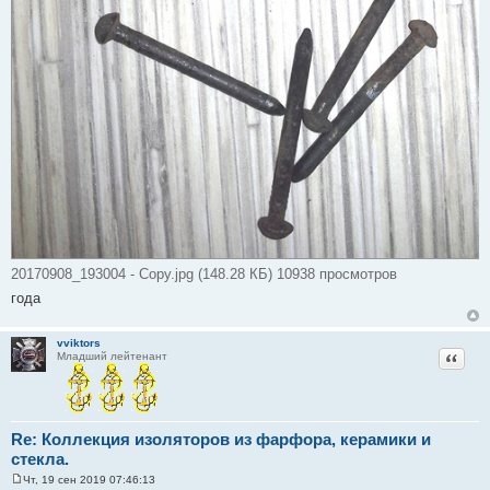
20170908_193004 - Copy.jpg (148.28 КБ) 10938 просмотров
года
vviktors
Цитат
Младший лейтенант
Re: Коллекция изоляторов из фарфора, керамики и
стекла.
Чт, 19 сен 2019 07:46:13
С