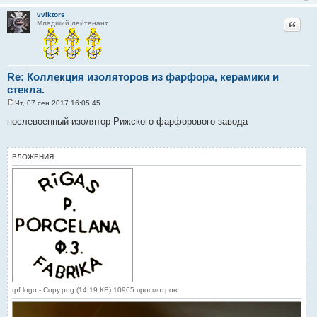
е
н
vviktors
и
Цитат
Младший лейтенант
е
Re: Коллекция изоляторов из фарфора, керамики и
стекла.
Чт, 07 сен 2017 16:05:45
С
о
послевоенный изолятор Рижского фарфорового завода
о
б
щ
е
ВЛОЖЕНИЯ
н
и
е
rpf logo - Copy.png (14.19 КБ) 10965 просмотров