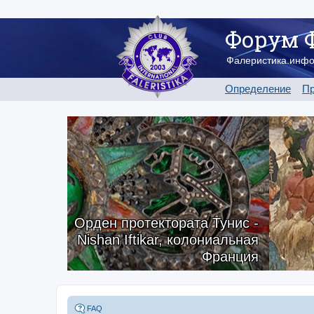
Форум 
Фалеристика.инф
Определение
Пр
Орден протектората Тунис -
Nishan Iftikar, колониальная
Франция
FAQ