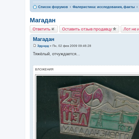
Список форумов
Фалеристика: исследования, факты
Магадан
Ответить
Оставить отзыв продавцу
Лот не 
Магадан
Эдуард
»
Пн, 02 фев 2009 09:46:28
С
о
Тяжёлый, отчуждается...
о
б
щ
е
ВЛОЖЕНИЯ
н
и
е