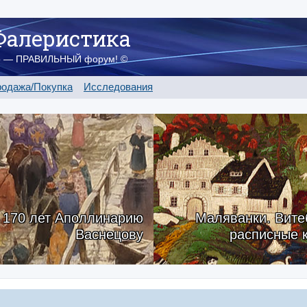
Фалеристика
о — ПРАВИЛЬНЫЙ форум! ©
одажа/Покупка
Исследования
170 лет Аполлинарию
Маляванки. Вите
Васнецову
расписные 