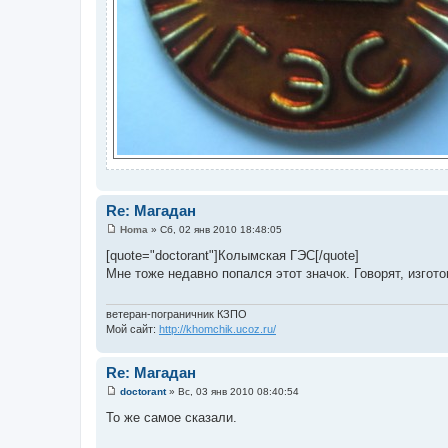
Re: Магадан
Homa
»
Сб, 02 янв 2010 18:48:05
С
о
[quote="doctorant"]Колымская ГЭС[/quote]
о
Мне тоже недавно попался этот значок. Говорят, изгото
б
щ
е
н
ветеран-пограничник КЗПО
и
Мой сайт:
http://khomchik.ucoz.ru/
е
Re: Магадан
doctorant
»
Вс, 03 янв 2010 08:40:54
С
о
То же самое сказали.
о
б