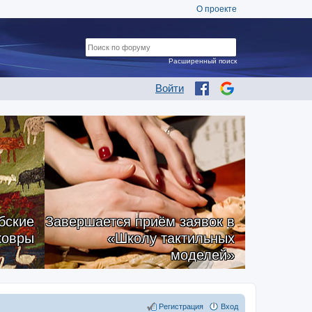
О проекте
Расширенный поиск
Войти
бские
Завершается приём заявок в
ковры
«Школу тактильных
моделей»
Регистрация
Вход