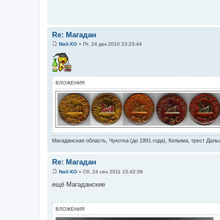
щ
е
н
и
е
Re: Магадан
Nail-XO
»
Пт, 24 дек 2010 23:23:44
С
о
о
б
щ
е
ВЛОЖЕНИЯ
н
и
е
Магаданская область, Чукотка (до 1991 года), Колыма, трест Даль
Re: Магадан
Nail-XO
»
Сб, 24 сен 2011 15:42:39
С
о
ещё Магаданские
о
б
щ
е
ВЛОЖЕНИЯ
н
и