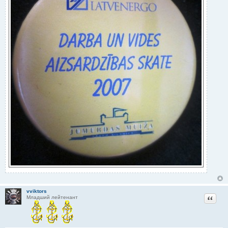
vviktors
Цитат
Младший лейтенант