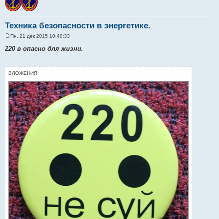
Техника безопасности в энергетике.
Пн, 21 дек 2015 10:40:33
С
о
220 в опасно для жизни.
о
б
щ
е
ВЛОЖЕНИЯ
н
и
е