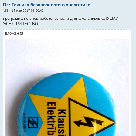
Re: Техника безопасности в энергетике.
Вт, 14 мар 2017 08:50:46
С
о
программа по электробезопасности для школьников СЛУШАЙ
о
ЭЛЕКТРИЧЕСТВО
б
щ
е
ВЛОЖЕНИЯ
н
и
е