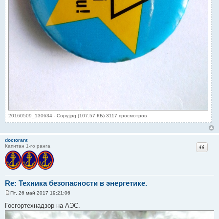
20160509_130634 - Copy.jpg (107.57 КБ) 3117 просмотров
doctorant
Цитат
Капитан 1-го ранга
Re: Техника безопасности в энергетике.
Пт, 26 май 2017 19:21:06
С
о
Госгортехнадзор на АЭС.
о
б