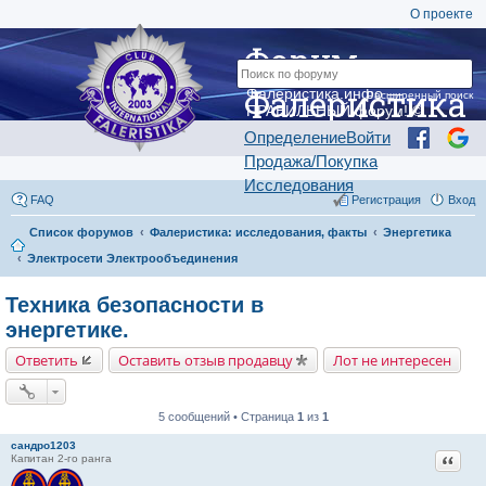
О проекте
Форум
Фалеристика
Фалеристика.инфо —
Расширенный поиск
ПРАВИЛЬНЫЙ форум! ©
Определение
Войти
Продажа/Покупка
Исследования
FAQ
Регистрация
Вход
Список форумов
Фалеристика: исследования, факты
Энергетика
Электросети Электрообъединения
Техника безопасности в
энергетике.
Ответить
Оставить отзыв продавцу
Лот не интересен
5 сообщений • Страница
1
из
1
сандро1203
Цитат
Капитан 2-го ранга