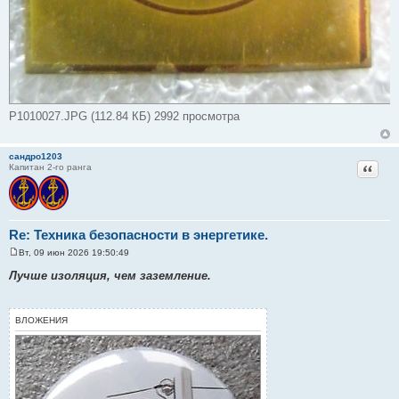
P1010027.JPG (112.84 КБ) 2992 просмотра
сандро1203
Цитат
Капитан 2-го ранга
Re: Техника безопасности в энергетике.
Вт, 09 июн 2026 19:50:49
С
о
Лучше изоляция, чем заземление.
о
б
щ
е
ВЛОЖЕНИЯ
н
и
е