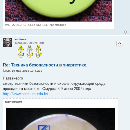
IMG_2280.JPG (73.45 КБ) 3337 просмотров
vviktors
Цитат
Младший лейтенант
Re: Техника безопасности в энергетике.
Ср, 16 мар 2016 10:41:32
С
о
Латвэнерго
о
смотр техники безопасности и охраны окружающей среды
б
щ
проходил в местечке Юмурда 8-9 июня 2007 года
е
http://www.hoteljumurda.lv/
н
и
е
ВЛОЖЕНИЯ