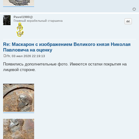
Pavel1980@
Цитат
Главный корабельный старшина
Re: Маскарон с изображением Великого князя Николая
Павловича на оценку
Пт, 03 июл 2026 22:19:13
С
о
Появились дополнительные фото. Имеются остатки покрытия на
о
лицевой стороне.
б
щ
е
н
и
е