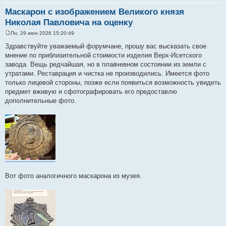
Маскарон с изображением Великого князя
Николая Павловича на оценку
Пн, 29 июн 2026 15:20:49
С
о
Здравствуйте уважаемый форумчане, прошу вас высказать свое
о
мнение по приблизительной стоимости изделия Верх-Исетского
б
щ
завода. Вещь редчайшая, но в плавчевном состоянии из земли с
е
утратами. Реставрация и чистка не производились. Имеется фото
н
и
только лицевой стороны, позже если появиться возможность увидеть
е
предмет вживую и сфотографировать его предоставлю
дополнительные фото.
Вот фото аналогичного маскарона из музея.