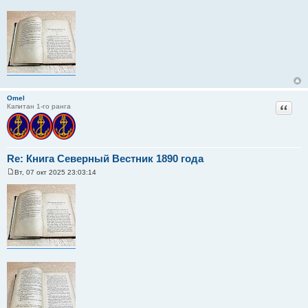
Omel
Цитат
Капитан 1-го ранга
Re: Книга Северный Вестник 1890 года
Вт, 07 окт 2025 23:03:14
С
о
о
б
щ
е
н
и
е