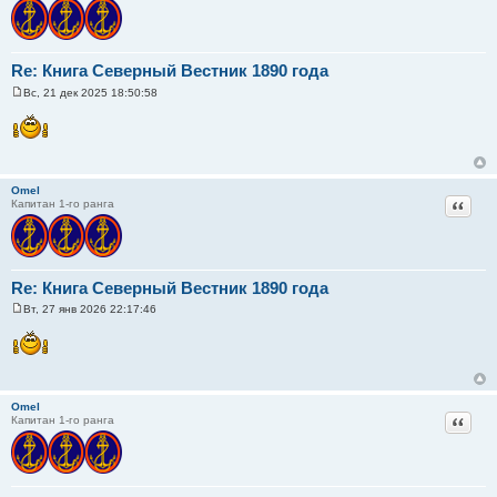
Re: Книга Северный Вестник 1890 года
Вс, 21 дек 2025 18:50:58
С
о
о
б
щ
е
н
Omel
и
Цитат
Капитан 1-го ранга
е
Re: Книга Северный Вестник 1890 года
Вт, 27 янв 2026 22:17:46
С
о
о
б
щ
е
н
Omel
и
Цитат
Капитан 1-го ранга
е