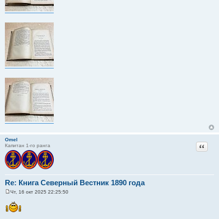
Omel
Цитат
Капитан 1-го ранга
Re: Книга Северный Вестник 1890 года
Чт, 16 окт 2025 22:25:50
С
о
о
б