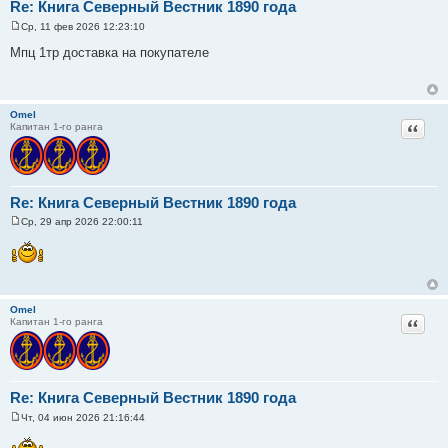
Re: Книга Северный Вестник 1890 года
Ср, 11 фев 2026 12:23:10
С
о
Мпц 1тр доставка на покупателе
о
б
щ
е
н
Omel
и
Цитат
Капитан 1-го ранга
е
Re: Книга Северный Вестник 1890 года
Ср, 29 апр 2026 22:00:11
С
о
о
б
щ
е
н
Omel
и
Цитат
Капитан 1-го ранга
е
Re: Книга Северный Вестник 1890 года
Чт, 04 июн 2026 21:16:44
С
о