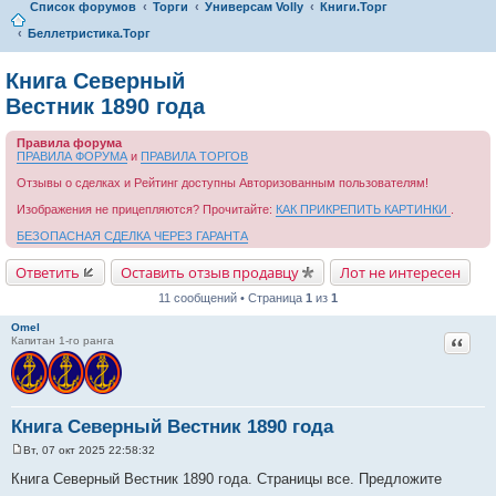
Список форумов
Торги
Универсам Volly
Книги.Торг
Беллетристика.Торг
Книга Северный
Вестник 1890 года
Правила форума
ПРАВИЛА ФОРУМА
и
ПРАВИЛА ТОРГОВ
Отзывы о сделках и Рейтинг доступны Авторизованным пользователям!
Изображения не прицепляются? Прочитайте:
КАК ПРИКРЕПИТЬ КАРТИНКИ
.
БЕЗОПАСНАЯ СДЕЛКА ЧЕРЕЗ ГАРАНТА
Ответить
Оставить отзыв продавцу
Лот не интересен
11 сообщений • Страница
1
из
1
Omel
Цитат
Капитан 1-го ранга
Книга Северный Вестник 1890 года
Вт, 07 окт 2025 22:58:32
С
о
Книга Северный Вестник 1890 года. Страницы все. Предложите
о