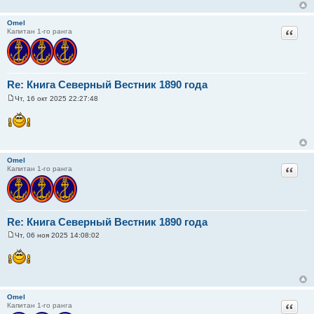
щ
е
н
Omel
и
Цитат
Капитан 1-го ранга
е
Re: Книга Северный Вестник 1890 года
Чт, 16 окт 2025 22:27:48
С
о
о
б
щ
е
н
Omel
и
Цитат
Капитан 1-го ранга
е
Re: Книга Северный Вестник 1890 года
Чт, 06 ноя 2025 14:08:02
С
о
о
б
щ
е
н
Omel
и
Цитат
Капитан 1-го ранга
е