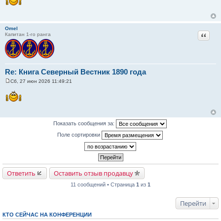
о
б
щ
е
н
Omel
и
Цитат
Капитан 1-го ранга
е
Re: Книга Северный Вестник 1890 года
Сб, 27 июн 2026 11:49:21
С
о
о
б
щ
е
н
Показать сообщения за:
и
е
Поле сортировки
Ответить
Оставить отзыв продавцу
11 сообщений • Страница
1
из
1
Перейти
КТО СЕЙЧАС НА КОНФЕРЕНЦИИ