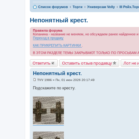
Список форумов
Торги
Универсам Volly
III Рейх.То
Непонятный крест.
Правила форума
Копанина - название не меняем, но обсуждаем ранее найденное и
Переход в продажу
КАК ПРИКРЕПИТЬ КАРТИНКИ
.
В ЭТОМ РАЗДЕЛЕ ТЕМЫ ЗАКРЫВАЮТ ТОЛЬКО ПО ПРОСЬБАМ
Ответить
Оставить отзыв продавцу
Лот не 
Непонятный крест.
TVV 1986
»
Пн, 01 июн 2026 20:17:49
С
о
Подскажите по кресту.
о
б
щ
е
н
и
е