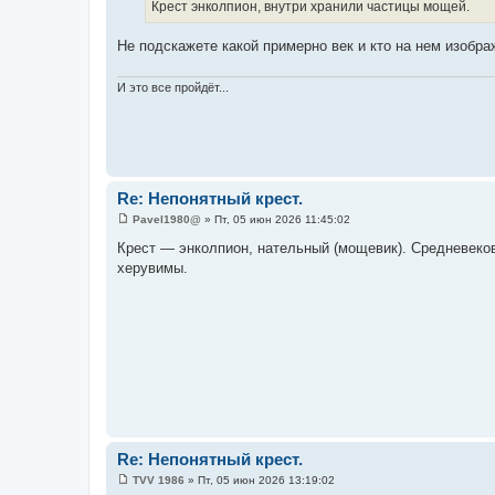
Крест энколпион, внутри хранили частицы мощей.
щ
е
н
Не подскажете какой примерно век и кто на нем изобра
и
е
И это все пройдёт...
Re: Непонятный крест.
Pavel1980@
»
Пт, 05 июн 2026 11:45:02
С
о
Крест — энколпион, нательный (мощевик). Средневеков
о
херувимы.
б
щ
е
н
и
е
Re: Непонятный крест.
TVV 1986
»
Пт, 05 июн 2026 13:19:02
С