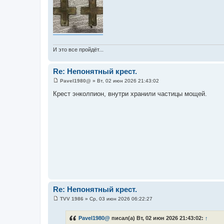
И это все пройдёт...
Re: Непонятный крест.
Pavel1980@
»
Вт, 02 июн 2026 21:43:02
С
о
Крест энколпион, внутри хранили частицы мощей.
о
б
щ
е
н
и
е
Re: Непонятный крест.
TVV 1986
»
Ср, 03 июн 2026 06:22:27
С
о
о
Pavel1980@
писал(а) Вт, 02 июн 2026 21:43:02:
↑
б