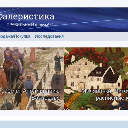
Фалеристика
о — ПРАВИЛЬНЫЙ форум! ©
одажа/Покупка
Исследования
170 лет Аполлинарию
Маляванки. Вите
Васнецову
расписные 