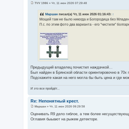
TVV 1986
»
Чт, 11 июн 2026 07:29:48
С
о
о
Маршан
писал(а) Чт, 11 июн 2026 01:16:43:
↑
б
Мощей там не было никогда и Богородица без Младенц
щ
е
П.с. по этим фото два варианта - его "чистили" болгар
н
и
е
Предыдущий владелец почистил наждачкой…
Был найден в Брянской области ориентировочно в 70х 
Подскажите какая на него могла бы быть цена и где мо
И это все пройдёт...
Re: Непонятный крест.
Маршан
»
Чт, 11 июн 2026 09:29:58
С
о
Оценивать R9 дело гиблое, а тем более несуществующи
о
Оглавия быыают на рыжем детекторе.
б
щ
е