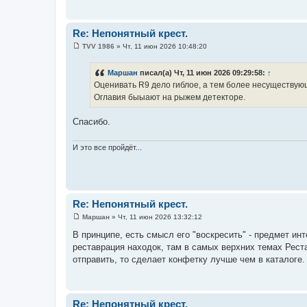
н
и
е
Re: Непонятный крест.
TVV 1986
»
Чт, 11 июн 2026 10:48:20
С
о
о
Маршан
писал(а) Чт, 11 июн 2026 09:29:58:
↑
б
Оценивать R9 дело гиблое, а тем более несуществующ
щ
е
Оглавия быыают на рыжем детекторе.
н
и
е
Спасибо.
И это все пройдёт...
Re: Непонятный крест.
Маршан
»
Чт, 11 июн 2026 13:32:12
С
о
В принципе, есть смысл его "воскресить" - предмет ин
о
реставрация находок, там в самых верхних темах Рест
б
щ
отправить, то сделает конфетку лучше чем в каталоге.
е
н
и
е
Re: Непонятный крест.