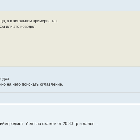
а, а в остальном примерно так.
кой или это новодел.
годах.
жно на него поискать оглавление.
ймпредмет. Условно скажем от 20-30 тр и далее...