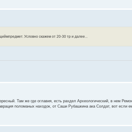
иймпредмет. Условно скажем от 20-30 тр и далее...
тересный. Там же где оглавия, есть рахдел Археологический, в нем Ремо
аврация поломаных находок, от Саши Рубашкина ака Солдат, вот если е