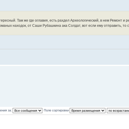
нтересный. Там же где оглавия, есть рахдел Археологический, в нем Ремонт и 
оманых находок, от Саши Рубашкина ака Солдат, вот если ему отправить, то 
ения за:
Поле сортировки