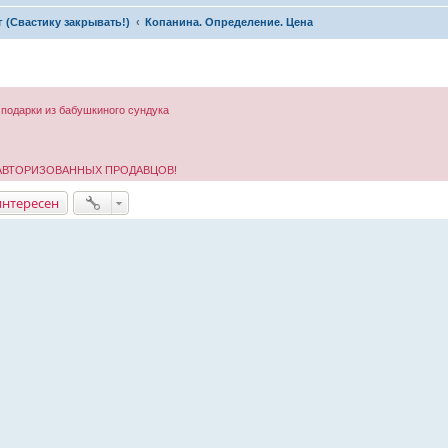
рг (Свастику закрывать!)
Копанина. Определение. Цена
 подарки из бабушкиного сундука
 АВТОРИЗОВАННЫХ ПРОДАВЦОВ!
интересен