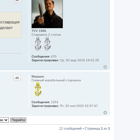
реставрация
сделает
TVV 1986
Старшина 2 статьи
Сообщения:
470
Зарегистрирован:
Ср, 02 мар 2016 19:01:25
Цитата
Маршан
Главный корабельный старшина
Сообщения:
1201
Зарегистрирован:
Пт, 20 ноя 2020 22:07:47
12 сообщений • Страница
1
из
1