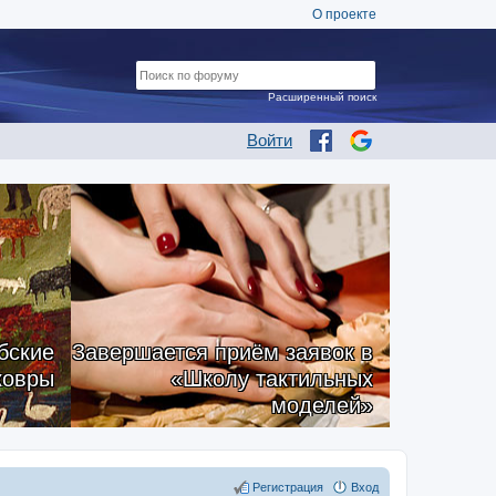
О проекте
Расширенный поиск
Войти
бские
Завершается приём заявок в
ковры
«Школу тактильных
моделей»
Регистрация
Вход