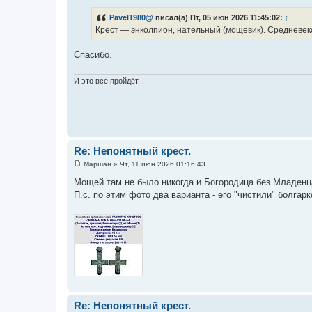
о
о
Pavel1980@
писал(а) Пт, 05 июн 2026 11:45:02:
↑
б
Крест — энколпион, нательный (мощевик). Средневеко
щ
е
н
Спасибо.
и
е
И это все пройдёт...
Re: Непонятный крест.
Маршан
»
Чт, 11 июн 2026 01:16:43
С
о
Мощей там не было никогда и Богородица без Младенца
о
П.с. по этим фото два варианта - его "чистили" болгар
б
щ
е
н
и
е
Re: Непонятный крест.