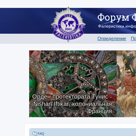
Форум 
Фалеристика.инф
Определение
Пр
Орден протектората Тунис -
Nishan Iftikar, колониальная
Франция
FAQ