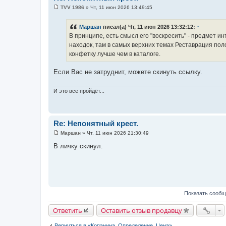
TVV 1986
»
Чт, 11 июн 2026 13:49:45
С
о
о
Маршан
писал(а) Чт, 11 июн 2026 13:32:12:
↑
б
В принципе, есть смысл его "воскресить" - предмет и
щ
е
находок, там в самых верхних темах Реставрация пол
н
конфетку лучше чем в каталоге.
и
е
Если Вас не затруднит, можете скинуть ссылку.
И это все пройдёт...
Re: Непонятный крест.
Маршан
»
Чт, 11 июн 2026 21:30:49
С
о
В личку скинул.
о
б
щ
е
н
и
е
Показать сообщ
Ответить
Оставить отзыв продавцу
Вернуться в «Копанина. Определение. Цена»