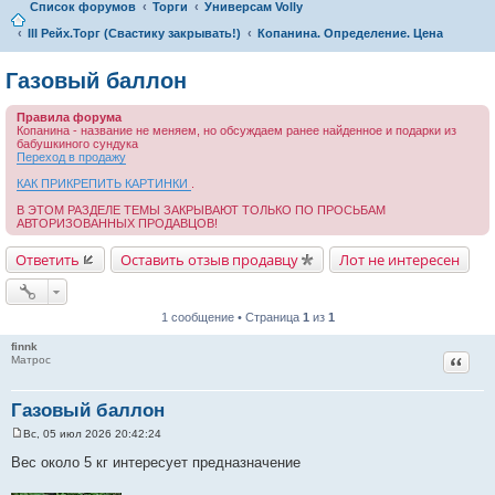
Список форумов
Торги
Универсам Volly
III Рейх.Торг (Свастику закрывать!)
Копанина. Определение. Цена
Газовый баллон
Правила форума
Копанина - название не меняем, но обсуждаем ранее найденное и подарки из
бабушкиного сундука
Переход в продажу
КАК ПРИКРЕПИТЬ КАРТИНКИ
.
В ЭТОМ РАЗДЕЛЕ ТЕМЫ ЗАКРЫВАЮТ ТОЛЬКО ПО ПРОСЬБАМ
АВТОРИЗОВАННЫХ ПРОДАВЦОВ!
Ответить
Оставить отзыв продавцу
Лот не интересен
1 сообщение • Страница
1
из
1
finnk
Цитат
Матрос
Газовый баллон
Вс, 05 июл 2026 20:42:24
С
о
Вес около 5 кг интересует предназначение
о
б