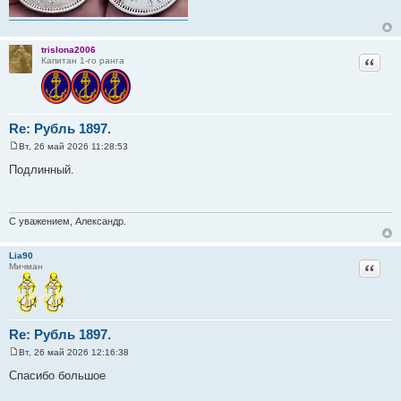
trislona2006
Цитат
Капитан 1-го ранга
Re: Рубль 1897.
Вт, 26 май 2026 11:28:53
С
о
Подлинный.
о
б
щ
е
н
С уважением, Александр.
и
е
Lia90
Цитат
Мичман
Re: Рубль 1897.
Вт, 26 май 2026 12:16:38
С
о
Спасибо большое
о
б