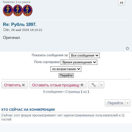
Цитат
Капитан 1-го ранга
Re: Рубль 1897.
Вт, 26 май 2026 18:10:21
С
о
Оригинал.
о
б
щ
е
н
Показать сообщения за:
и
е
Поле сортировки
Ответить
Оставить отзыв продавцу
4 сообщения • Страница
1
из
1
Перейти
КТО СЕЙЧАС НА КОНФЕРЕНЦИИ
Сейчас этот форум просматривают: нет зарегистрированных пользователей и 11
гостей