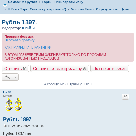
Список форумов
Торги
Универсам Volly
III Рейх.Торг (Свастику закрывать!)
Монеты Боны. Определение. Цена
Рубль 1897.
Модератор:
Юрий 61
Правила форума
Переход в продажу
КАК ПРИКРЕПИТЬ КАРТИНКИ
.
В ЭТОМ РАЗДЕЛЕ ТЕМЫ ЗАКРЫВАЮТ ТОЛЬКО ПО ПРОСЬБАМ
АВТОРИЗОВАННЫХ ПРОДАВЦОВ!
Ответить
Оставить отзыв продавцу
Лот не интересен
4 сообщения • Страница
1
из
1
Lia90
Цитат
Мичман
Рубль 1897.
Пн, 25 май 2026 20:01:40
С
о
Рубль 1897 год
о