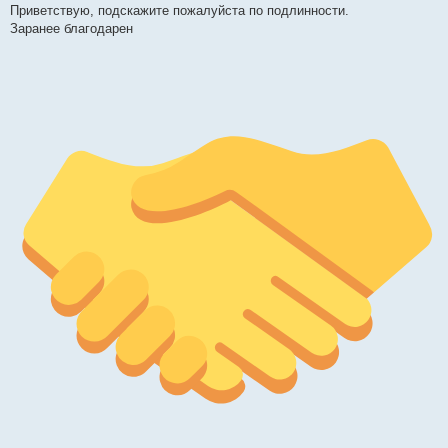
Приветствую, подскажите пожалуйста по подлинности.
б
щ
Заранее благодарен
е
н
и
е