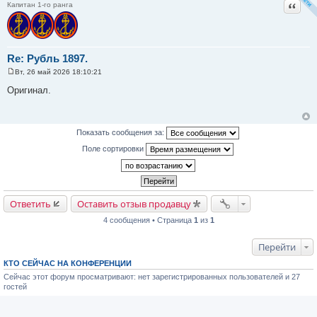
Цитат
Капитан 1-го ранга
Re: Рубль 1897.
Вт, 26 май 2026 18:10:21
С
о
Оригинал.
о
б
щ
е
н
Показать сообщения за:
и
е
Поле сортировки
Ответить
Оставить отзыв продавцу
4 сообщения • Страница
1
из
1
Перейти
КТО СЕЙЧАС НА КОНФЕРЕНЦИИ
Сейчас этот форум просматривают: нет зарегистрированных пользователей и 27
гостей