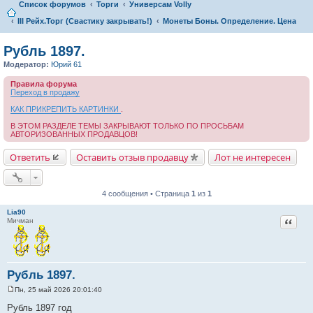
Список форумов
Торги
Универсам Volly
III Рейх.Торг (Свастику закрывать!)
Монеты Боны. Определение. Цена
Рубль 1897.
Модератор:
Юрий 61
Правила форума
Переход в продажу
КАК ПРИКРЕПИТЬ КАРТИНКИ
.
В ЭТОМ РАЗДЕЛЕ ТЕМЫ ЗАКРЫВАЮТ ТОЛЬКО ПО ПРОСЬБАМ
АВТОРИЗОВАННЫХ ПРОДАВЦОВ!
Ответить
Оставить отзыв продавцу
Лот не интересен
4 сообщения • Страница
1
из
1
Lia90
Цитат
Мичман
Рубль 1897.
Пн, 25 май 2026 20:01:40
С
о
Рубль 1897 год
о