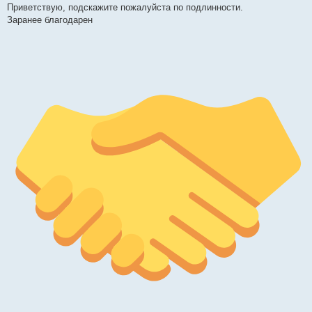
Приветствую, подскажите пожалуйста по подлинности.
б
щ
Заранее благодарен
е
н
и
е