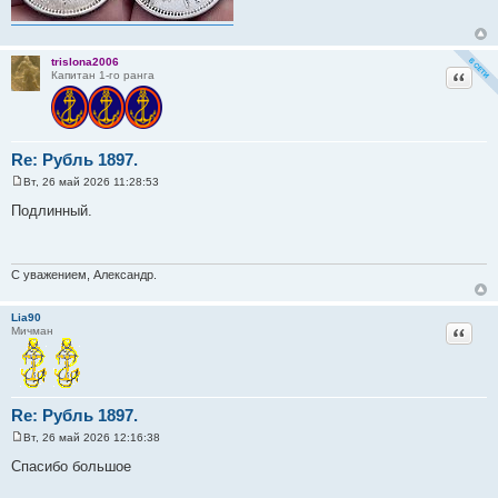
trislona2006
Цитат
Капитан 1-го ранга
Re: Рубль 1897.
Вт, 26 май 2026 11:28:53
С
о
Подлинный.
о
б
щ
е
н
С уважением, Александр.
и
е
Lia90
Цитат
Мичман
Re: Рубль 1897.
Вт, 26 май 2026 12:16:38
С
о
Спасибо большое
о
б