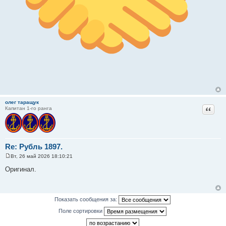
олег таращук
Цитат
Капитан 1-го ранга
Re: Рубль 1897.
Вт, 26 май 2026 18:10:21
С
о
Оригинал.
о
б
щ
е
н
Показать сообщения за:
и
е
Поле сортировки