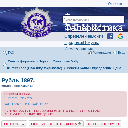
О проекте
Форум
Фалеристика
Фалеристика.инфо —
Расширенный поиск
ПРАВИЛЬНЫЙ форум! ©
Определение
Войти
Продажа/Покупка
Исследования
FAQ
Регистрация
Вход
Список форумов
Торги
Универсам Volly
III Рейх.Торг (Свастику закрывать!)
Монеты Боны. Определение. Цена
Рубль 1897.
Модератор:
Юрий 61
Правила форума
Переход в продажу
КАК ПРИКРЕПИТЬ КАРТИНКИ
.
В ЭТОМ РАЗДЕЛЕ ТЕМЫ ЗАКРЫВАЮТ ТОЛЬКО ПО ПРОСЬБАМ
АВТОРИЗОВАННЫХ ПРОДАВЦОВ!
Ответить
Оставить отзыв продавцу
Лот не интересен