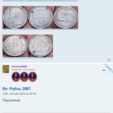
trislona2006
Цитат
Капитан 1-го ранга
Re: Рубль 1897.
Вт, 26 май 2026 11:28:53
С
о
Подлинный.
о
б
щ
е