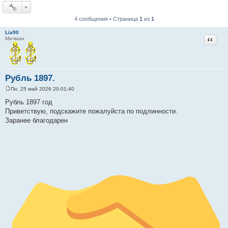
4 сообщения • Страница
1
из
1
Lia90
Цитат
Мичман
Рубль 1897.
Пн, 25 май 2026 20:01:40
С
о
Рубль 1897 год
о
Приветствую, подскажите пожалуйста по подлинности.
б
щ
Заранее благодарен
е
н
и
е