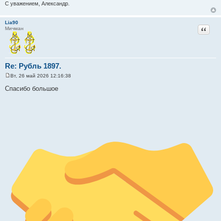
н
С уважением, Александр.
и
е
Lia90
Цитат
Мичман
Re: Рубль 1897.
Вт, 26 май 2026 12:16:38
С
о
Спасибо большое
о
б
щ
е
н
и
е