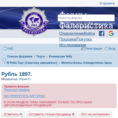
О проекте
Форум
Фалеристика
Фалеристика.инфо —
Расширенный поиск
ПРАВИЛЬНЫЙ форум! ©
Определение
Войти
Продажа/Покупка
Исследования
FAQ
Регистрация
Вход
Список форумов
Торги
Универсам Volly
III Рейх.Торг (Свастику закрывать!)
Монеты Боны. Определение. Цена
Рубль 1897.
Модератор:
Юрий 61
Правила форума
Переход в продажу
КАК ПРИКРЕПИТЬ КАРТИНКИ
.
В ЭТОМ РАЗДЕЛЕ ТЕМЫ ЗАКРЫВАЮТ ТОЛЬКО ПО ПРОСЬБАМ
АВТОРИЗОВАННЫХ ПРОДАВЦОВ!
Ответить
Оставить отзыв продавцу
Лот не интересен