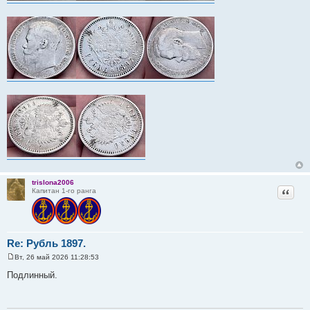
trislona2006
Цитат
Капитан 1-го ранга
Re: Рубль 1897.
Вт, 26 май 2026 11:28:53
С
о
Подлинный.
о
б
щ
е