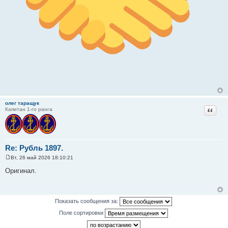
олег таращук
Цитат
Капитан 1-го ранга
Re: Рубль 1897.
Вт, 26 май 2026 18:10:21
С
о
Оригинал.
о
б
щ
е
н
Показать сообщения за:
и
е
Поле сортировки