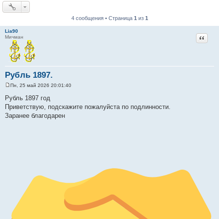
4 сообщения • Страница
1
из
1
Lia90
Цитат
Мичман
Рубль 1897.
Пн, 25 май 2026 20:01:40
С
о
Рубль 1897 год
о
Приветствую, подскажите пожалуйста по подлинности.
б
щ
Заранее благодарен
е
н
и
е