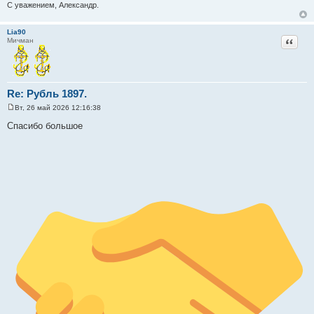
н
С уважением, Александр.
и
е
Lia90
Цитат
Мичман
Re: Рубль 1897.
Вт, 26 май 2026 12:16:38
С
о
Спасибо большое
о
б
щ
е
н
и
е