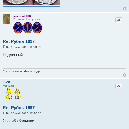
trislona2006
Цитат
Капитан 1-го ранга
Re: Рубль 1897.
Вт, 26 май 2026 11:28:53
С
о
Подлинный.
о
б
щ
е
н
С уважением, Александр.
и
е
Lia90
Цитат
Мичман
Re: Рубль 1897.
Вт, 26 май 2026 12:16:38
С
о
Спасибо большое
о
б