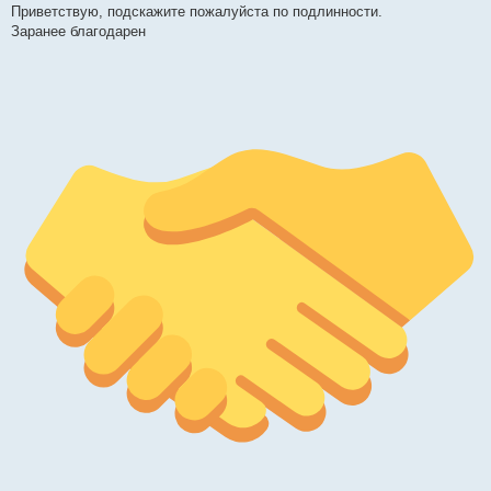
Приветствую, подскажите пожалуйста по подлинности.
б
щ
Заранее благодарен
е
н
и
е