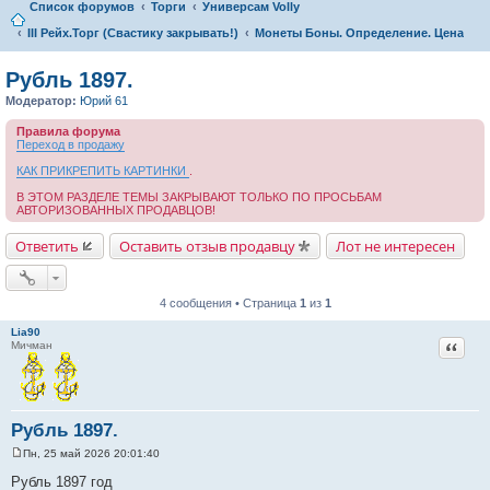
Список форумов
Торги
Универсам Volly
III Рейх.Торг (Свастику закрывать!)
Монеты Боны. Определение. Цена
Рубль 1897.
Модератор:
Юрий 61
Правила форума
Переход в продажу
КАК ПРИКРЕПИТЬ КАРТИНКИ
.
В ЭТОМ РАЗДЕЛЕ ТЕМЫ ЗАКРЫВАЮТ ТОЛЬКО ПО ПРОСЬБАМ
АВТОРИЗОВАННЫХ ПРОДАВЦОВ!
Ответить
Оставить отзыв продавцу
Лот не интересен
4 сообщения • Страница
1
из
1
Lia90
Цитат
Мичман
Рубль 1897.
Пн, 25 май 2026 20:01:40
С
о
Рубль 1897 год
о