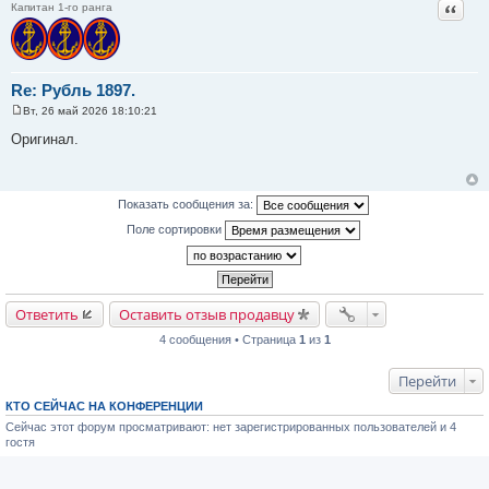
Цитат
Капитан 1-го ранга
Re: Рубль 1897.
Вт, 26 май 2026 18:10:21
С
о
Оригинал.
о
б
щ
е
н
Показать сообщения за:
и
е
Поле сортировки
Ответить
Оставить отзыв продавцу
4 сообщения • Страница
1
из
1
Перейти
КТО СЕЙЧАС НА КОНФЕРЕНЦИИ
Сейчас этот форум просматривают: нет зарегистрированных пользователей и 4
гостя