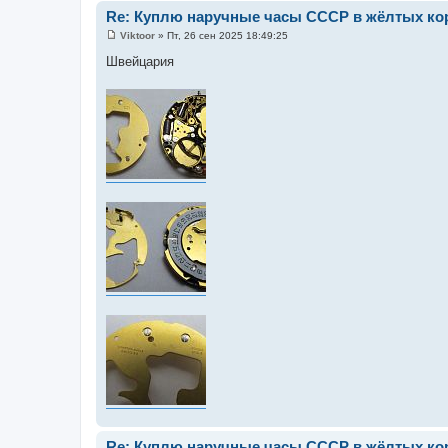
Re: Куплю наручные часы СССР в жёлтых кор
Viktoor
»
Пт, 26 сен 2025 18:49:25
С
о
Швейцария
о
б
щ
е
н
и
е
Re: Куплю наручные часы СССР в жёлтых кор