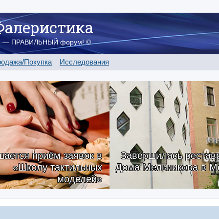
Фалеристика
о — ПРАВИЛЬНЫЙ форум! ©
одажа/Покупка
Исследования
ается приём заявок в
Завершилась рестав
«Школу тактильных
Дома Мельникова в М
моделей»