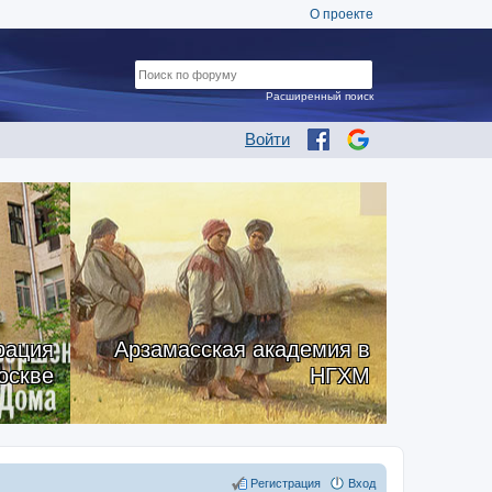
О проекте
Расширенный поиск
Войти
рация
Арзамасская академия в
оскве
НГХМ
Регистрация
Вход