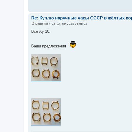
Re: Куплю наручные часы СССР в жёлтых кор
Deniskin
»
Ср, 14 авг 2024 06:08:02
С
о
Все Ау 10.
о
б
щ
е
Ваши предложения
н
и
е