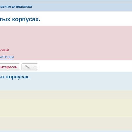
меняю антиквариат
тых корпусах.
телям!
АРТИНКИ
интересен
х корпусах.