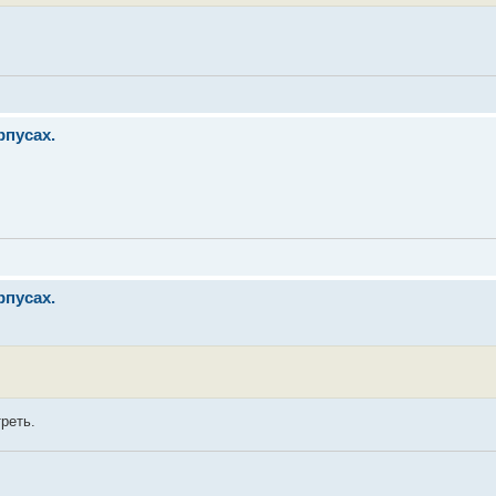
пусах.
пусах.
реть.