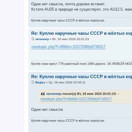
Одни нет смысла, почта дороже встанет.
Кстати AU25 в природе не существует, это AU12.5, ма
Куплю наручные часы СССР в жёлтых корпусах.
Re: Куплю наручные часы СССР в жёлтых кор
легионер
»
Вт, 18 июн 2024 20:01:23
С
о
viewtopic.php?f=888&t=1037208#p9736017
о
б
щ
е
н
Куплю знак-крест 778 ракетный полк 1984 дорого. ЗА ЛЮБО
и
е
Re: Куплю наручные часы СССР в жёлтых кор
Beglez
»
Ср, 19 июн 2024 02:46:11
С
о
о
легионер
писал(а) Вт, 18 июн 2024 20:01:23:
↑
б
viewtopic.php?f=888&t=1037208#p9736017
щ
е
н
Одни нет смысла
и
е
Куплю наручные часы СССР в жёлтых корпусах.