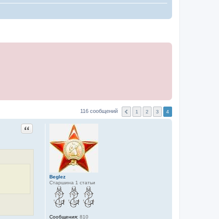
116 сообщений
1
2
3
4
Цитата
Beglez
Старшина 1 статьи
Сообщения:
810