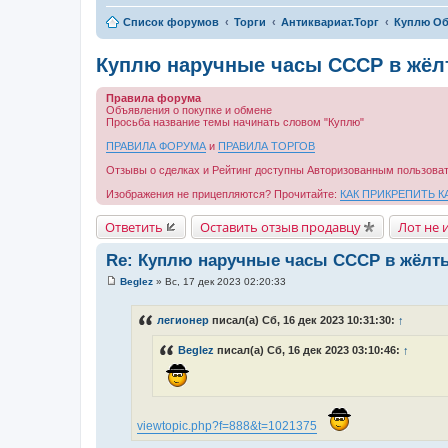
Список форумов
Торги
Антиквариат.Торг
Куплю Об
Куплю наручные часы СССР в жёл
Правила форума
Объявления о покупке и обмене
Просьба название темы начинать словом "Куплю"
ПРАВИЛА ФОРУМА
и
ПРАВИЛА ТОРГОВ
Отзывы о сделках и Рейтинг доступны Авторизованным пользова
Изображения не прицепляются? Прочитайте:
КАК ПРИКРЕПИТЬ К
Ответить
Оставить отзыв продавцу
Лот не 
Re: Куплю наручные часы СССР в жёлты
Beglez
»
Вс, 17 дек 2023 02:20:33
С
о
о
легионер
писал(а) Сб, 16 дек 2023 10:31:30:
↑
б
щ
Beglez
писал(а) Сб, 16 дек 2023 03:10:46:
↑
е
н
и
е
viewtopic.php?f=888&t=1021375