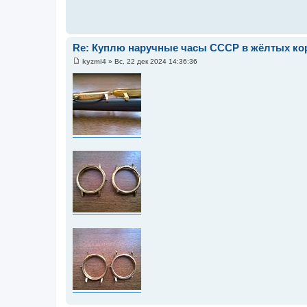
Re: Куплю наручные часы СССР в жёлтых кор
kyzmi4
»
Вс, 22 дек 2024 14:36:36
С
о
о
б
щ
е
н
и
е