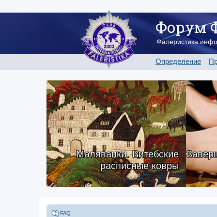
Форум 
Фалеристика.инф
Определение
Пр
Маляванки. Витебские
Заверш
расписные ковры
FAQ