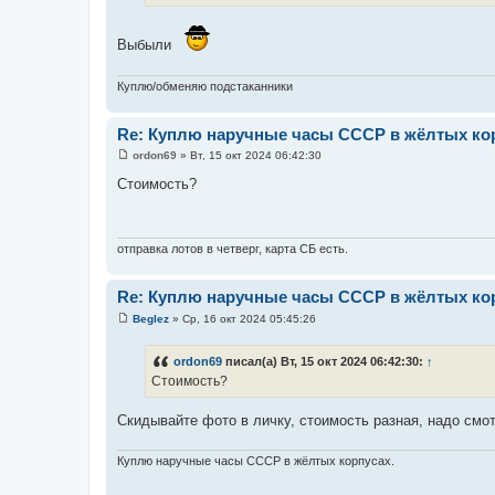
Выбыли
Куплю/обменяю подстаканники
Re: Куплю наручные часы СССР в жёлтых кор
ordon69
»
Вт, 15 окт 2024 06:42:30
С
о
Стоимость?
о
б
щ
е
н
отправка лотов в четверг, карта СБ есть.
и
е
Re: Куплю наручные часы СССР в жёлтых кор
Beglez
»
Ср, 16 окт 2024 05:45:26
С
о
о
ordon69
писал(а) Вт, 15 окт 2024 06:42:30:
↑
б
Стоимость?
щ
е
н
Скидывайте фото в личку, стоимость разная, надо смот
и
е
Куплю наручные часы СССР в жёлтых корпусах.