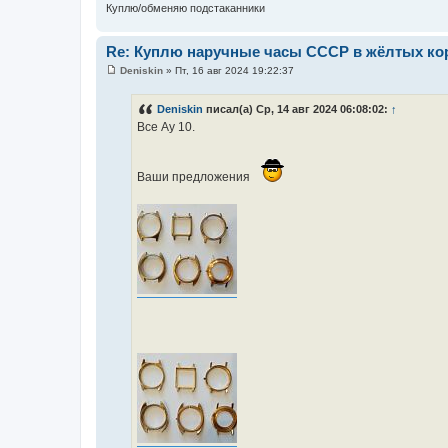
Куплю/обменяю подстаканники
Re: Куплю наручные часы СССР в жёлтых кор
Deniskin
»
Пт, 16 авг 2024 19:22:37
С
о
о
Deniskin
писал(а) Ср, 14 авг 2024 06:08:02:
↑
б
Все Ау 10.
щ
е
н
и
е
Ваши предложения