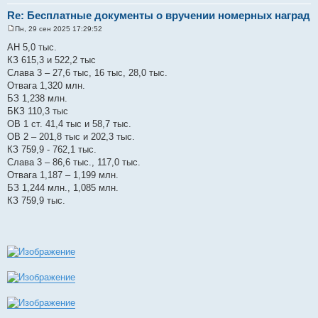
Роман Д.
Цитат
Старший матрос
Re: Бесплатные документы о вручении номерных наград
Пн, 29 сен 2025 17:29:52
С
о
АН 5,0 тыс.
о
КЗ 615,3 и 522,2 тыс
б
щ
Слава 3 – 27,6 тыс, 16 тыс, 28,0 тыс.
е
Отвага 1,320 млн.
н
и
БЗ 1,238 млн.
е
БКЗ 110,3 тыс
ОВ 1 ст. 41,4 тыс и 58,7 тыс.
ОВ 2 – 201,8 тыс и 202,3 тыс.
КЗ 759,9 - 762,1 тыс.
Слава 3 – 86,6 тыс., 117,0 тыс.
Отвага 1,187 – 1,199 млн.
БЗ 1,244 млн., 1,085 млн.
КЗ 759,9 тыс.