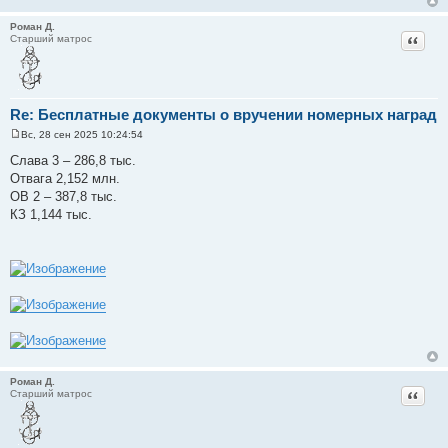
е
Роман Д.
Цитат
Старший матрос
Re: Бесплатные документы о вручении номерных наград
Вс, 28 сен 2025 10:24:54
С
о
Слава 3 – 286,8 тыс.
о
Отвага 2,152 млн.
б
щ
ОВ 2 – 387,8 тыс.
е
КЗ 1,144 тыс.
н
и
е