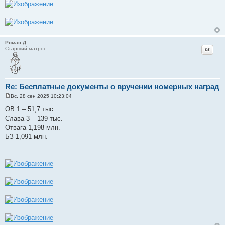
Роман Д.
Цитат
Старший матрос
Re: Бесплатные документы о вручении номерных наград
Вс, 28 сен 2025 10:23:04
С
о
ОВ 1 – 51,7 тыс
о
Слава 3 – 139 тыс.
б
щ
Отвага 1,198 млн.
е
БЗ 1,091 млн.
н
и