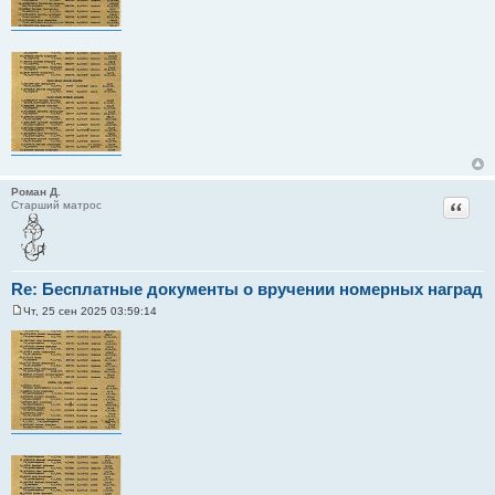
Роман Д.
Цитат
Старший матрос
Re: Бесплатные документы о вручении номерных наград
Чт, 25 сен 2025 03:59:14
С
о
о
б
щ
е
н
и
е