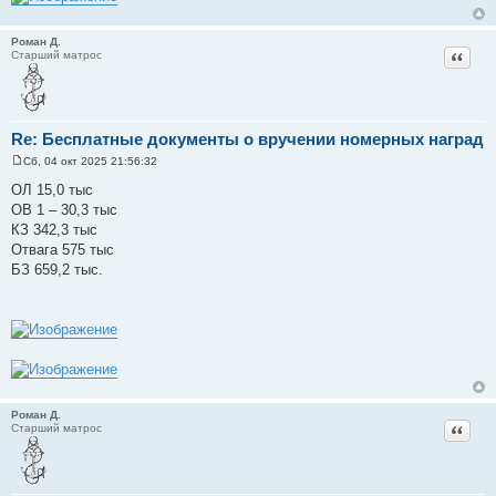
Роман Д.
Цитат
Старший матрос
Re: Бесплатные документы о вручении номерных наград
Сб, 04 окт 2025 21:56:32
С
о
ОЛ 15,0 тыс
о
ОВ 1 – 30,3 тыс
б
щ
КЗ 342,3 тыс
е
Отвага 575 тыс
н
и
БЗ 659,2 тыс.
е