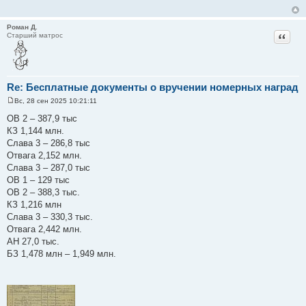
Роман Д.
Цитат
Старший матрос
Re: Бесплатные документы о вручении номерных наград
Вс, 28 сен 2025 10:21:11
С
о
ОВ 2 – 387,9 тыс
о
КЗ 1,144 млн.
б
щ
Слава 3 – 286,8 тыс
е
Отвага 2,152 млн.
н
и
Слава 3 – 287,0 тыс
е
ОВ 1 – 129 тыс
ОВ 2 – 388,3 тыс.
КЗ 1,216 млн
Слава 3 – 330,3 тыс.
Отвага 2,442 млн.
АН 27,0 тыс.