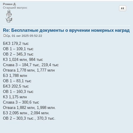
Роман Д.
Цитат
Старший матрос
Re: Бесплатные документы о вручении номерных наград
Ср, 01 окт 2025 05:52:22
С
о
БКЗ 179,2 тыс
о
ОВ 1 – 109,1 тыс
б
щ
ОВ 2 – 345,3 тыс
е
КЗ 1,024 млн, 984 тыс
н
и
Слава 3 – 184,7 тыс, 219,4 тыс
е
Отвага 1,778 млн, 1,777 млн
БЗ 1,788 млн
ОВ 1 – 83,1 тыс
БКЗ 202,5 тыс