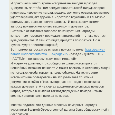
И практически никто, кроме историков не заходит в раздел
«Документы частей». Там следует набрать какой-нибудь запрос,
например: «вручение наград, медаль, вручение ордена, временное
удостоверения, акт вручения, «протокол вручения» и т.п. Можно
придумывать разные прочие запросы. И по каждому такому
запросу появится несколько тысяч групп документов.
В отличие от платных запросов по конкретным наградам,
конкретным номерам и периодам награждений – тут вылезет вся
куча документов. И тем, кто ищет, придется покопаться. Но и
«улов» будет поистине царский)
Вот пример запроса и результата поиска по нему:
https://pamyat-
naroda.ru/documents/?sta ... ie&page=25
- раздел «ДОКУМЕНТЫ
ЧАСТЕЙ» – по запросу: «вручения медалей»
Я искренне удивлен, что сообщество фалеристов про этот
ценнейший источник не знает. А может времени и желания у людей
нет столько, чтобы ковырять такие объемы. На то, что этим
источником не пользуются – на это указывает то, что на
документах с сайта «Память народа» есть водяные знаки на
каждом документе. А на сканах документов со списком номеров
наград, которые высылают как подтверждение номера – таких
водяных знаков там я никогда не видел.
Мне так видится, что данные о боевых номерных наградах
участников Великой Отечественной должна быть общедоступной и
бесплатной.