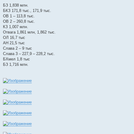
Роман Д.
Цитат
Старший матрос
Re: Бесплатные документы о вручении номерных наград
Ср, 01 окт 2025 05:57:44
С
о
БЗ 1,838 млн.
о
БКЗ 171,8 тыс., 171,9 тыс.
б
щ
ОВ 1 – 113,8 тыс.
е
ОВ 2 – 260,8 тыс.
н
и
КЗ 1,007 млн.
е
Отвага 1,861 млн, 1,862 тыс.
ОЛ 16,7 тыс
АН 21,5 тыс
Слава 2 – 9 тыс
Слава 3 – 227,9 – 228,2 тыс.
БХмел 1,8 тыс
БЗ 1,716 млн.