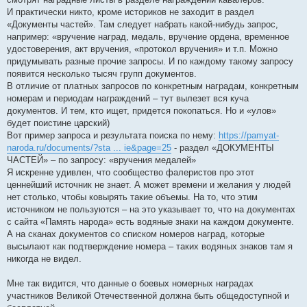
е
И практически никто, кроме историков не заходит в раздел
«Документы частей». Там следует набрать какой-нибудь запрос,
например: «вручение наград, медаль, вручение ордена, временное
удостоверения, акт вручения, «протокол вручения» и т.п. Можно
придумывать разные прочие запросы. И по каждому такому запросу
появится несколько тысяч групп документов.
В отличие от платных запросов по конкретным наградам, конкретным
номерам и периодам награждений – тут вылезет вся куча
документов. И тем, кто ищет, придется покопаться. Но и «улов»
будет поистине царский)
Вот пример запроса и результата поиска по нему:
https://pamyat-
naroda.ru/documents/?sta ... ie&page=25
- раздел «ДОКУМЕНТЫ
ЧАСТЕЙ» – по запросу: «вручения медалей»
Я искренне удивлен, что сообщество фалеристов про этот
ценнейший источник не знает. А может времени и желания у людей
нет столько, чтобы ковырять такие объемы. На то, что этим
источником не пользуются – на это указывает то, что на документах
с сайта «Память народа» есть водяные знаки на каждом документе.
А на сканах документов со списком номеров наград, которые
высылают как подтверждение номера – таких водяных знаков там я
никогда не видел.
Мне так видится, что данные о боевых номерных наградах
участников Великой Отечественной должна быть общедоступной и