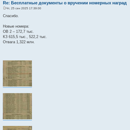
Re: Бесплатные документы о вручении номерных наград
Чт, 25 сен 2025 17:39:00
С
о
Спасибо.
о
б
щ
Новые номера:
е
ОВ 2 – 172,7 тыс.
н
и
КЗ 615,5 тыс., 522,2 тыс.
е
Отвага 1,322 млн.