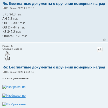
Роман Д.
Цитат
Старший матрос
Re: Бесплатные документы о вручении номерных наград
Сб, 04 окт 2025 21:57:15
С
о
БКЗ 94,8 тыс
о
АН 2,3 тыс
б
щ
ОВ 1 – 30,3 тыс
е
ОВ 2 – 44,2 тыс
н
и
КЗ 342,2 тыс
е
Отвага 575,6 тыс
Роман Д.
Цитат
Старший матрос
Re: Бесплатные документы о вручении номерных наград