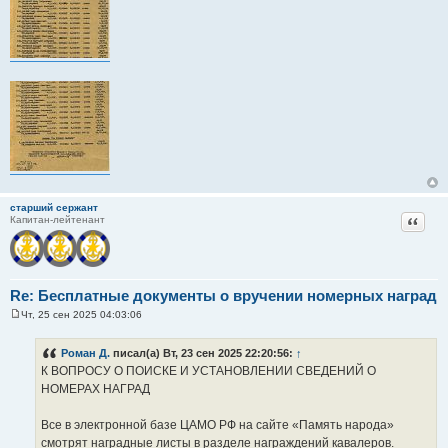
старший сержант
Цитат
Капитан-лейтенант
Re: Бесплатные документы о вручении номерных наград
Чт, 25 сен 2025 04:03:06
С
о
о
Роман Д.
писал(а) Вт, 23 сен 2025 22:20:56:
↑
б
К ВОПРОСУ О ПОИСКЕ И УСТАНОВЛЕНИИ СВЕДЕНИЙ О
щ
е
НОМЕРАХ НАГРАД
н
и
е
Все в электронной базе ЦАМО РФ на сайте «Память народа»
смотрят наградные листы в разделе награждений кавалеров.