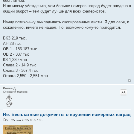
бесплатной.
И по моему убеждению, чем больше номеров наград будет введено в
общий оборот – тем будет лучше для всех фалеристов.
Начну потихоньку выкладывать скопированные листы. Я для себя, к
сожалению, ничего не нашел. Но, возможно кому-то пригодится.
БКЗ 219 тыс.
АН 28 тыс
ОВ 1 - 186-187 тыс
ОВ 2 - 337 тыс
КЗ 1,339 млн
Слава 2 - 14,9 тыс
Слава 3 - 367,4 тыс
Отвага 2,550 - 2,551 млн.
Роман Д.
Цитат
Старший матрос
Re: Бесплатные документы о вручении номерных наград
Чт, 25 сен 2025 03:57:35
С
о
о
б