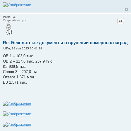
Роман Д.
Цитат
Старший матрос
Re: Бесплатные документы о вручении номерных наград
Пн, 29 сен 2025 20:41:28
С
о
ОВ 1 – 103,0 тыс
о
ОВ 2 – 127,6 тыс, 237,9 тыс.
б
щ
КЗ 909,5 тыс
е
Слава 3 – 207,0 тыс
н
и
Отвага 1,671 млн.
е
БЗ 1,571 тыс.