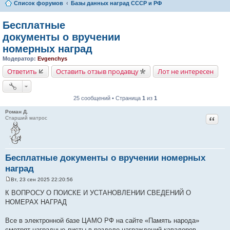
Список форумов
Базы данных наград СССР и РФ
Бесплатные
документы о вручении
номерных наград
Модератор:
Evgenchys
Ответить
Оставить отзыв продавцу
Лот не интересен
25 сообщений • Страница
1
из
1
Роман Д.
Цитат
Старший матрос
Бесплатные документы о вручении номерных
наград
Вт, 23 сен 2025 22:20:56
С
о
К ВОПРОСУ О ПОИСКЕ И УСТАНОВЛЕНИИ СВЕДЕНИЙ О
о
НОМЕРАХ НАГРАД
б
щ
е
Все в электронной базе ЦАМО РФ на сайте «Память народа»
н
и
смотрят наградные листы в разделе награждений кавалеров.