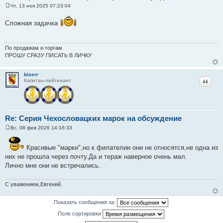
Чт, 13 ноя 2025 07:23:04
С
о
Сложная задачка
о
б
щ
е
н
По продажам и торгам
и
ПРОШУ СРАЗУ ПИСАТЬ В ЛИЧКУ
е
biserr
Цитат
Капитан-лейтенант
Re: Серия Чехословацких марок на обсуждение
Вс, 08 фев 2026 14:16:33
С
о
о
Красивые "марки",но к филателии они не относятся,не одна из
б
них не прошла через почту.Да и тераж наверное очень мал.
щ
е
Лично мне они не встречались.
н
и
е
С уважением,Евгений.
Показать сообщения за:
Поле сортировки