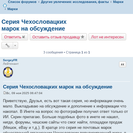
Список форумов
Другие увлечения: исследования, факты
Марки
Марки
Серия Чехословацких
марок на обсуждение
Ответить
Оставить отзыв продавцу
Лот не интересен
3 сообщения • Страница
1
из
1
SergeyFR
Цитат
Лейтенант
Серия Чехословацких марок на обсуждение
Вс, 09 ноя 2025 06:47:04
С
о
Приветствую, Друзья, есть вот такая серия, но информации очень
о
мало. Выкладываю на обсуждение и дополнение к информации что
б
щ
накопал. В Инете на вопрос по фотографии получил ответ только от
е
ИИ. Скрин прилагаю. Больше подобных фото в инете не нашел,
н
и
нигде, форумы, чешские сайты что смог найти, площадки продаж
е
(Мешок, eBay и т.д.). В кратце это серия не почтовых марок
общественной организации Чехословакии популизирующий жизнь в