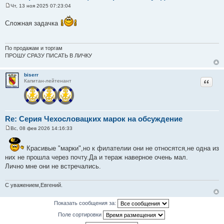
Чт, 13 ноя 2025 07:23:04
С
о
Сложная задачка
о
б
щ
е
н
По продажам и торгам
и
ПРОШУ СРАЗУ ПИСАТЬ В ЛИЧКУ
е
biserr
Цитат
Капитан-лейтенант
Re: Серия Чехословацких марок на обсуждение
Вс, 08 фев 2026 14:16:33
С
о
о
Красивые "марки",но к филателии они не относятся,не одна из
б
них не прошла через почту.Да и тераж наверное очень мал.
щ
е
Лично мне они не встречались.
н
и
е
С уважением,Евгений.
Показать сообщения за:
Поле сортировки