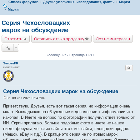
Список форумов
Другие увлечения: исследования, факты
Марки
Марки
Серия Чехословацких
марок на обсуждение
Ответить
Оставить отзыв продавцу
Лот не интересен
3 сообщения • Страница
1
из
1
SergeyFR
Цитат
Лейтенант
Серия Чехословацких марок на обсуждение
Вс, 09 ноя 2025 06:47:04
С
о
Приветствую, Друзья, есть вот такая серия, но информации очень
о
мало. Выкладываю на обсуждение и дополнение к информации что
б
щ
накопал. В Инете на вопрос по фотографии получил ответ только от
е
ИИ. Скрин прилагаю. Больше подобных фото в инете не нашел,
н
и
нигде, форумы, чешские сайты что смог найти, площадки продаж
е
(Мешок, eBay и т.д.). В кратце это серия не почтовых марок
общественной организации Чехословакии популизирующий жизнь в