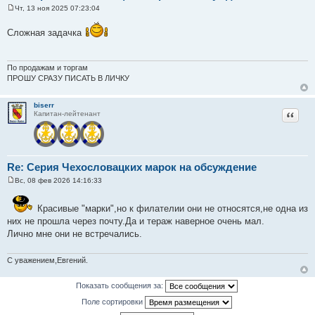
Чт, 13 ноя 2025 07:23:04
С
о
Сложная задачка
о
б
щ
е
н
По продажам и торгам
и
ПРОШУ СРАЗУ ПИСАТЬ В ЛИЧКУ
е
biserr
Цитат
Капитан-лейтенант
Re: Серия Чехословацких марок на обсуждение
Вс, 08 фев 2026 14:16:33
С
о
о
Красивые "марки",но к филателии они не относятся,не одна из
б
них не прошла через почту.Да и тераж наверное очень мал.
щ
е
Лично мне они не встречались.
н
и
е
С уважением,Евгений.
Показать сообщения за:
Поле сортировки