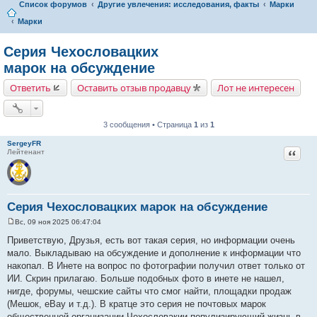
Список форумов
Другие увлечения: исследования, факты
Марки
Марки
Серия Чехословацких
марок на обсуждение
Ответить
Оставить отзыв продавцу
Лот не интересен
3 сообщения • Страница
1
из
1
SergeyFR
Цитат
Лейтенант
Серия Чехословацких марок на обсуждение
Вс, 09 ноя 2025 06:47:04
С
о
Приветствую, Друзья, есть вот такая серия, но информации очень
о
мало. Выкладываю на обсуждение и дополнение к информации что
б
щ
накопал. В Инете на вопрос по фотографии получил ответ только от
е
ИИ. Скрин прилагаю. Больше подобных фото в инете не нашел,
н
и
нигде, форумы, чешские сайты что смог найти, площадки продаж
е
(Мешок, eBay и т.д.). В кратце это серия не почтовых марок
общественной организации Чехословакии популизирующий жизнь в