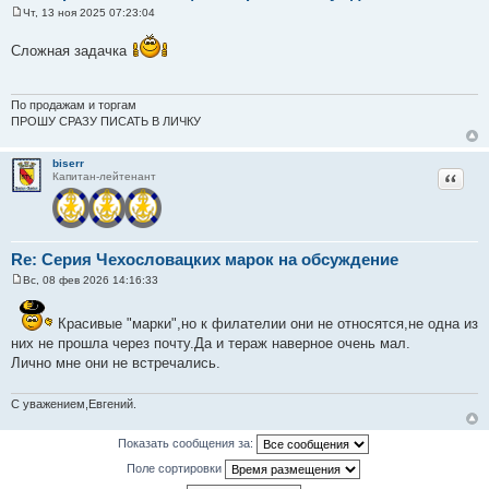
Чт, 13 ноя 2025 07:23:04
С
о
Сложная задачка
о
б
щ
е
н
По продажам и торгам
и
ПРОШУ СРАЗУ ПИСАТЬ В ЛИЧКУ
е
biserr
Цитат
Капитан-лейтенант
Re: Серия Чехословацких марок на обсуждение
Вс, 08 фев 2026 14:16:33
С
о
о
Красивые "марки",но к филателии они не относятся,не одна из
б
них не прошла через почту.Да и тераж наверное очень мал.
щ
е
Лично мне они не встречались.
н
и
е
С уважением,Евгений.
Показать сообщения за:
Поле сортировки