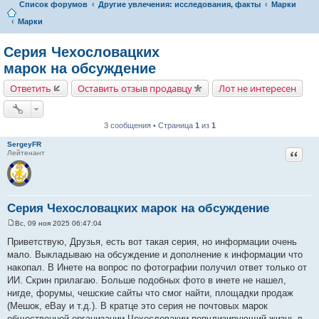
Список форумов
Другие увлечения: исследования, факты
Марки
Марки
Серия Чехословацких
марок на обсуждение
Ответить
Оставить отзыв продавцу
Лот не интересен
3 сообщения • Страница
1
из
1
SergeyFR
Цитат
Лейтенант
Серия Чехословацких марок на обсуждение
Вс, 09 ноя 2025 06:47:04
С
о
Приветствую, Друзья, есть вот такая серия, но информации очень
о
мало. Выкладываю на обсуждение и дополнение к информации что
б
щ
накопал. В Инете на вопрос по фотографии получил ответ только от
е
ИИ. Скрин прилагаю. Больше подобных фото в инете не нашел,
н
и
нигде, форумы, чешские сайты что смог найти, площадки продаж
е
(Мешок, eBay и т.д.). В кратце это серия не почтовых марок
общественной организации Чехословакии популизирующий жизнь в