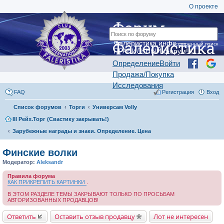
О проекте
Форум
Фалеристика
Фалеристика.инфо —
Расширенный поиск
ПРАВИЛЬНЫЙ форум! ©
Определение
Войти
Продажа/Покупка
Исследования
FAQ
Регистрация
Вход
Список форумов
Торги
Универсам Volly
III Рейх.Торг (Свастику закрывать!)
Зарубежные награды и знаки. Определение. Цена
Финские волки
Модератор:
Aleksandr
Правила форума
КАК ПРИКРЕПИТЬ КАРТИНКИ
.
В ЭТОМ РАЗДЕЛЕ ТЕМЫ ЗАКРЫВАЮТ ТОЛЬКО ПО ПРОСЬБАМ
АВТОРИЗОВАННЫХ ПРОДАВЦОВ!
Ответить
Оставить отзыв продавцу
Лот не интересен