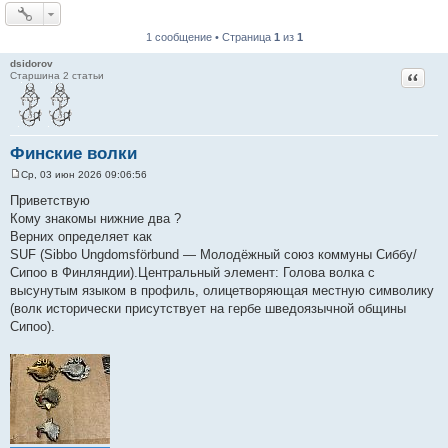
1 сообщение • Страница
1
из
1
dsidorov
Цитат
Старшина 2 статьи
Финские волки
Ср, 03 июн 2026 09:06:56
С
о
Приветствую
о
Кому знакомы нижние два ?
б
щ
Верних определяет как
е
SUF (Sibbo Ungdomsförbund — Молодёжный союз коммуны Сиббу/
н
и
Сипоо в Финляндии).Центральный элемент: Голова волка с
е
высунутым языком в профиль, олицетворяющая местную символику
(волк исторически присутствует на гербе шведоязычной общины
Сипоо).