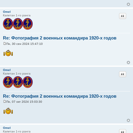
щ
е
н
Omel
и
Цитат
Капитан 1-го ранга
е
Re: Фотография 2 военных командира 1920-х годов
Пн, 30 сен 2024 15:47:10
С
о
о
б
щ
е
н
Omel
и
Цитат
Капитан 1-го ранга
е
Re: Фотография 2 военных командира 1920-х годов
Пн, 07 окт 2024 15:03:30
С
о
о
б
щ
е
н
Omel
и
Цитат
Капитан 1-го ранга
е