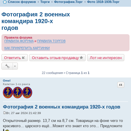
Список форумов
Торги
Фотографии.Торг
Фото 1918-1939.Торг
Фотография 2 военных
командира 1920-х
годов
Правила форума
ПРАВИЛА ФОРУМА
и
ПРАВИЛА ТОРГОВ
КАК ПРИКРЕПИТЬ КАРТИНКИ
Ответить
Оставить отзыв продавцу
Лот не интересен
22 сообщения • Страница
1
из
1
Omel
Цитат
Капитан 1-го ранга
Фотография 2 военных командира 1920-х годов
Вт, 27 авг 2024 21:42:39
С
о
Открыточный размер. 13,7 см на 8,7 см. Товарищи на фоне чего то
о
красивого... царского ещё...Может кто знает кто это... Предложите
б
щ