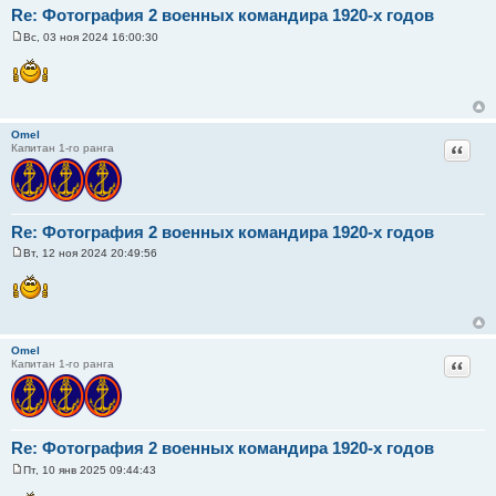
Re: Фотография 2 военных командира 1920-х годов
Вс, 03 ноя 2024 16:00:30
С
о
о
б
щ
е
н
Omel
и
Цитат
Капитан 1-го ранга
е
Re: Фотография 2 военных командира 1920-х годов
Вт, 12 ноя 2024 20:49:56
С
о
о
б
щ
е
н
Omel
и
Цитат
Капитан 1-го ранга
е
Re: Фотография 2 военных командира 1920-х годов
Пт, 10 янв 2025 09:44:43
С
о