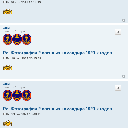
Вс, 08 сен 2024 15:14:25
С
о
о
б
щ
е
н
Omel
и
Цитат
Капитан 1-го ранга
е
Re: Фотография 2 военных командира 1920-х годов
Пн, 16 сен 2024 20:15:28
С
о
о
б
щ
е
н
Omel
и
Цитат
Капитан 1-го ранга
е
Re: Фотография 2 военных командира 1920-х годов
Пн, 23 сен 2024 16:48:15
С
о
о
б