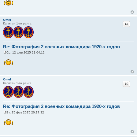
о
б
щ
е
н
Omel
и
Цитат
Капитан 1-го ранга
е
Re: Фотография 2 военных командира 1920-х годов
Ср, 12 фев 2025 21:04:12
С
о
о
б
щ
е
н
Omel
и
Цитат
Капитан 1-го ранга
е
Re: Фотография 2 военных командира 1920-х годов
Вт, 25 фев 2025 20:17:32
С
о
о
б
щ
е