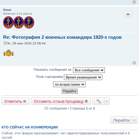
щ
е
н
Omel
и
Цитат
Капитан 1-го ранга
е
Re: Фотография 2 военных командира 1920-х годов
Пн, 29 июн 2026 22:58:44
С
о
о
б
щ
е
н
Показать сообщения за:
и
е
Поле сортировки
Ответить
Оставить отзыв продавцу
22 сообщения • Страница
1
из
1
Перейти
КТО СЕЙЧАС НА КОНФЕРЕНЦИИ
Сейчас этот форум просматривают: нет зарегистрированных пользователей и 6
гостей