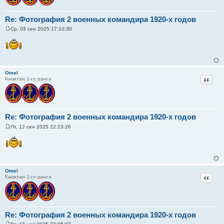
Re: Фотография 2 военных командира 1920-х годов
Ср, 03 сен 2025 17:10:30
С
о
о
б
щ
е
н
Omel
и
Цитат
Капитан 1-го ранга
е
Re: Фотография 2 военных командира 1920-х годов
Пт, 12 сен 2025 22:23:26
С
о
о
б
щ
е
н
Omel
и
Цитат
Капитан 1-го ранга
е
Re: Фотография 2 военных командира 1920-х годов