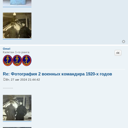
Omel
Цитат
Капитан 1-го ранга
Re: Фотография 2 военных командира 1920-х годов
Вт, 27 авг 2024 21:44:42
С
о
.........
о
б
щ
е
н
и
е