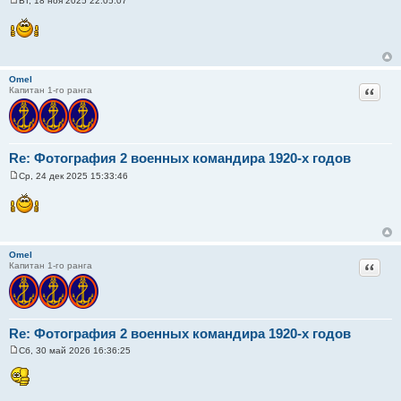
Вт, 18 ноя 2025 22:05:07
С
о
о
б
щ
е
н
Omel
и
Цитат
Капитан 1-го ранга
е
Re: Фотография 2 военных командира 1920-х годов
Ср, 24 дек 2025 15:33:46
С
о
о
б
щ
е
н
Omel
и
Цитат
Капитан 1-го ранга
е
Re: Фотография 2 военных командира 1920-х годов
Сб, 30 май 2026 16:36:25
С
о
о
б