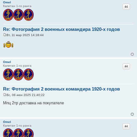
н
Omel
и
Цитат
Капитан 1-го ранга
е
Re: Фотография 2 военных командира 1920-х годов
Вт, 11 мар 2025 14:18:44
С
о
о
б
щ
е
н
Omel
и
Цитат
Капитан 1-го ранга
е
Re: Фотография 2 военных командира 1920-х годов
Вс, 08 июн 2025 21:40:22
С
о
Мпц 2тр доставка на покупателе
о
б
щ
е
н
Omel
и
Цитат
Капитан 1-го ранга
е