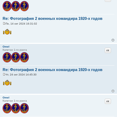
Re: Фотография 2 военных командира 1920-х годов
Пн, 14 окт 2024 16:31:02
С
о
о
б
щ
е
н
Omel
и
Цитат
Капитан 1-го ранга
е
Re: Фотография 2 военных командира 1920-х годов
Чт, 24 окт 2024 14:45:30
С
о
о
б
щ
е
н
Omel
и
Цитат
Капитан 1-го ранга
е