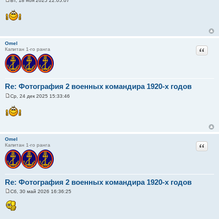
Вт, 18 ноя 2025 22:05:07
С
о
о
б
щ
е
н
Omel
и
Цитат
Капитан 1-го ранга
е
Re: Фотография 2 военных командира 1920-х годов
Ср, 24 дек 2025 15:33:46
С
о
о
б
щ
е
н
Omel
и
Цитат
Капитан 1-го ранга
е
Re: Фотография 2 военных командира 1920-х годов
Сб, 30 май 2026 16:36:25
С
о
о
б