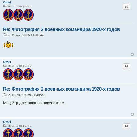
н
Omel
и
Цитат
Капитан 1-го ранга
е
Re: Фотография 2 военных командира 1920-х годов
Вт, 11 мар 2025 14:18:44
С
о
о
б
щ
е
н
Omel
и
Цитат
Капитан 1-го ранга
е
Re: Фотография 2 военных командира 1920-х годов
Вс, 08 июн 2025 21:40:22
С
о
Мпц 2тр доставка на покупателе
о
б
щ
е
н
Omel
и
Цитат
Капитан 1-го ранга
е