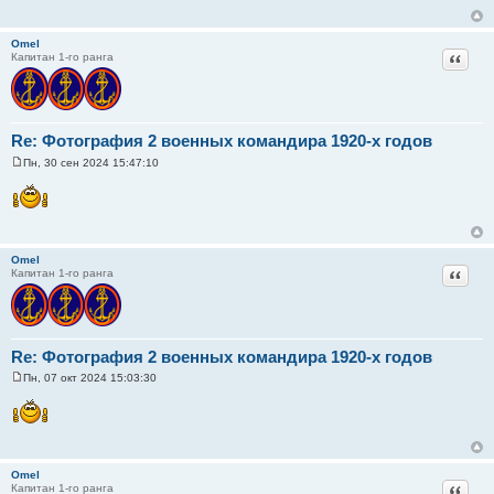
щ
е
н
Omel
и
Цитат
Капитан 1-го ранга
е
Re: Фотография 2 военных командира 1920-х годов
Пн, 30 сен 2024 15:47:10
С
о
о
б
щ
е
н
Omel
и
Цитат
Капитан 1-го ранга
е
Re: Фотография 2 военных командира 1920-х годов
Пн, 07 окт 2024 15:03:30
С
о
о
б
щ
е
н
Omel
и
Цитат
Капитан 1-го ранга
е