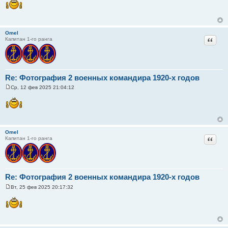
о
б
щ
е
н
Omel
и
Цитат
Капитан 1-го ранга
е
Re: Фотография 2 военных командира 1920-х годов
Ср, 12 фев 2025 21:04:12
С
о
о
б
щ
е
н
Omel
и
Цитат
Капитан 1-го ранга
е
Re: Фотография 2 военных командира 1920-х годов
Вт, 25 фев 2025 20:17:32
С
о
о
б
щ
е