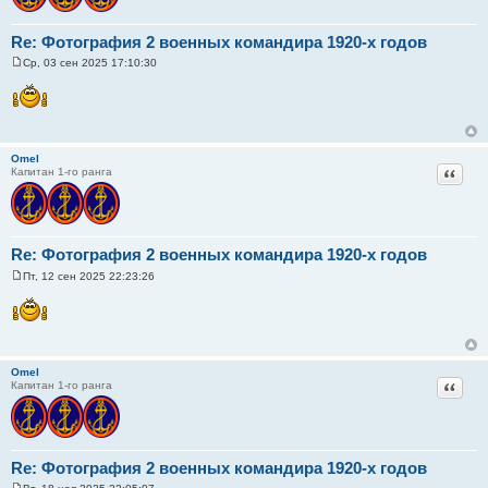
Re: Фотография 2 военных командира 1920-х годов
Ср, 03 сен 2025 17:10:30
С
о
о
б
щ
е
н
Omel
и
Цитат
Капитан 1-го ранга
е
Re: Фотография 2 военных командира 1920-х годов
Пт, 12 сен 2025 22:23:26
С
о
о
б
щ
е
н
Omel
и
Цитат
Капитан 1-го ранга
е
Re: Фотография 2 военных командира 1920-х годов