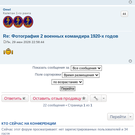
щ
е
н
Omel
и
Цитат
Капитан 1-го ранга
е
Re: Фотография 2 военных командира 1920-х годов
Пн, 29 июн 2026 22:58:44
С
о
о
б
щ
е
н
Показать сообщения за:
и
е
Поле сортировки
Ответить
Оставить отзыв продавцу
22 сообщения • Страница
1
из
1
Перейти
КТО СЕЙЧАС НА КОНФЕРЕНЦИИ
Сейчас этот форум просматривают: нет зарегистрированных пользователей и 34
гостя