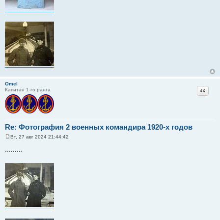
Omel
Цитат
Капитан 1-го ранга
Re: Фотография 2 военных командира 1920-х годов
Вт, 27 авг 2024 21:44:42
С
о
.........
о
б
щ
е
н
и
е