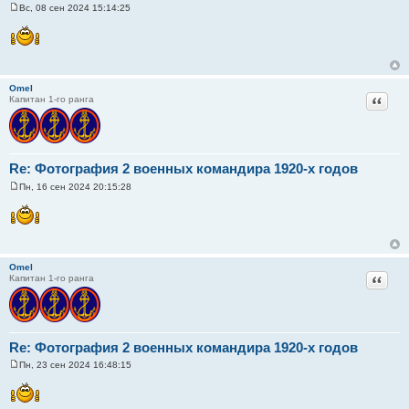
Вс, 08 сен 2024 15:14:25
С
о
о
б
щ
е
н
Omel
и
Цитат
Капитан 1-го ранга
е
Re: Фотография 2 военных командира 1920-х годов
Пн, 16 сен 2024 20:15:28
С
о
о
б
щ
е
н
Omel
и
Цитат
Капитан 1-го ранга
е
Re: Фотография 2 военных командира 1920-х годов
Пн, 23 сен 2024 16:48:15
С
о
о
б