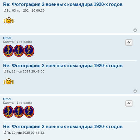
Re: Фотография 2 военных командира 1920-х годов
Вс, 03 ноя 2024 16:00:30
С
о
о
б
щ
е
н
Omel
и
Цитат
Капитан 1-го ранга
е
Re: Фотография 2 военных командира 1920-х годов
Вт, 12 ноя 2024 20:49:56
С
о
о
б
щ
е
н
Omel
и
Цитат
Капитан 1-го ранга
е
Re: Фотография 2 военных командира 1920-х годов
Пт, 10 янв 2025 09:44:43
С
о