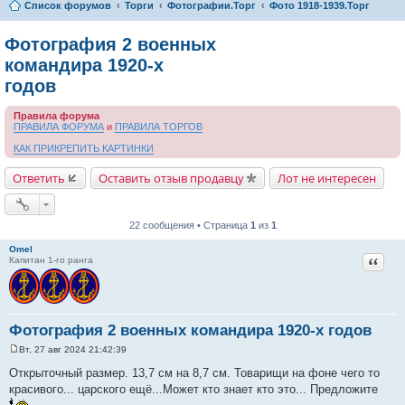
Список форумов
Торги
Фотографии.Торг
Фото 1918-1939.Торг
Фотография 2 военных
командира 1920-х
годов
Правила форума
ПРАВИЛА ФОРУМА
и
ПРАВИЛА ТОРГОВ
КАК ПРИКРЕПИТЬ КАРТИНКИ
Ответить
Оставить отзыв продавцу
Лот не интересен
22 сообщения • Страница
1
из
1
Omel
Цитат
Капитан 1-го ранга
Фотография 2 военных командира 1920-х годов
Вт, 27 авг 2024 21:42:39
С
о
Открыточный размер. 13,7 см на 8,7 см. Товарищи на фоне чего то
о
красивого... царского ещё...Может кто знает кто это... Предложите
б
щ