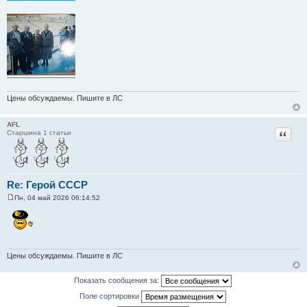
Цены обсуждаемы. Пишите в ЛС
AFL
Цитат
Старшина 1 статьи
Re: Герой СССР
Пн, 04 май 2026 06:14:52
С
о
о
б
щ
е
н
Цены обсуждаемы. Пишите в ЛС
и
е
Показать сообщения за:
Поле сортировки