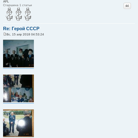
AFL
Цитат
Старшина 1 статьи
Re: Герой СССР
Вс, 15 апр 2018 04:53:24
С
о
о
б
щ
е
н
и
е