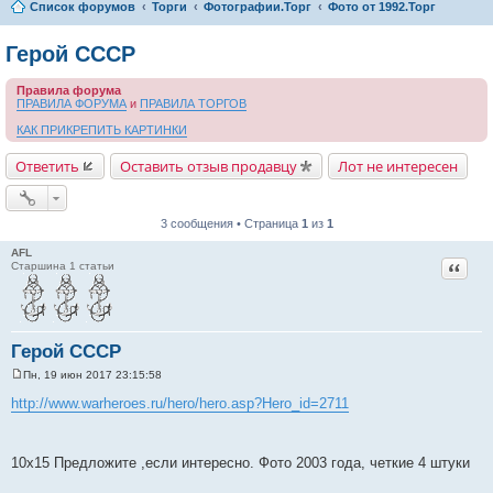
Список форумов
Торги
Фотографии.Торг
Фото от 1992.Торг
Герой СССР
Правила форума
ПРАВИЛА ФОРУМА
и
ПРАВИЛА ТОРГОВ
КАК ПРИКРЕПИТЬ КАРТИНКИ
Ответить
Оставить отзыв продавцу
Лот не интересен
3 сообщения • Страница
1
из
1
AFL
Цитат
Старшина 1 статьи
Герой СССР
Пн, 19 июн 2017 23:15:58
С
о
http://www.warheroes.ru/hero/hero.asp?Hero_id=2711
о
б
щ
е
10х15 Предложите ,если интересно. Фото 2003 года, четкие 4 штуки
н
и
е